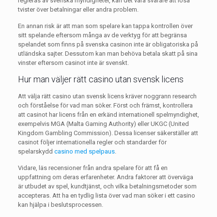
regleras av svenska myndigheter, kan det vara svårare att lösa
tvister över betalningar eller andra problem.
En annan risk är att man som spelare kan tappa kontrollen över
sitt spelande eftersom många av de verktyg för att begränsa
spelandet som finns på svenska casinon inte är obligatoriska på
utländska sajter. Dessutom kan man behöva betala skatt på sina
vinster eftersom casinot inte är svenskt.
Hur man väljer rätt casino utan svensk licens
Att välja rätt casino utan svensk licens kräver noggrann research
och förståelse för vad man söker. Först och främst, kontrollera
att casinot har licens från en erkänd internationell spelmyndighet,
exempelvis MGA (Malta Gaming Authority) eller UKGC (United
Kingdom Gambling Commission). Dessa licenser säkerställer att
casinot följer internationella regler och standarder för
spelarskydd
casino med spelpaus
.
Vidare, läs recensioner från andra spelare för att få en
uppfattning om deras erfarenheter. Andra faktorer att överväga
är utbudet av spel, kundtjänst, och vilka betalningsmetoder som
accepteras. Att ha en tydlig lista över vad man söker i ett casino
kan hjälpa i beslutsprocessen.