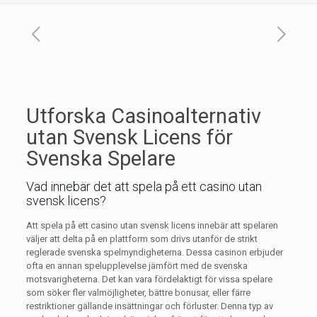
Utforska Casinoalternativ
utan Svensk Licens för
Svenska Spelare
Vad innebär det att spela på ett casino utan
svensk licens?
Att spela på ett casino utan svensk licens innebär att spelaren
väljer att delta på en plattform som drivs utanför de strikt
reglerade svenska spelmyndigheterna. Dessa casinon erbjuder
ofta en annan spelupplevelse jämfört med de svenska
motsvarigheterna. Det kan vara fördelaktigt för vissa spelare
som söker fler valmöjligheter, bättre bonusar, eller färre
restriktioner gällande insättningar och förluster. Denna typ av