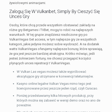
żywiołowymi animacjami.
Zaloguj Się W Vulkanbet, Simply By Cieszyć Się
Unces Gry
Osoby, które chcą przede wszystkim obstawiać zakłady na
różne gry Betgames i TVBet, mogą to robić na najlepszych
warunkach. W tej grupie znajdziesz niezliczone gry po
VulkanVegas Get access, w tym najlepsze gry ze wszystkich
kategorii, jakie jedynie możesz sobie wyobrazić. A na dodatek
watts VulkanVegas oferujemy najlepsze bonusy, które sprawiają,
że gra jest jeszcze bardziej atrakcyjna. Krótko mówiąc, jeśli
jesteś żołnierzem fortuny, nie chcesz przegapić korzyści
płynących unces rejestracji t VulkanVegas.
W Vulkan Las vegas możesz także wypróbować
ekscytujące gry utrzymane w konwencji teleturniejów.
Kasyno online legalne Vulkan Vegas mimo tego jest
licencjonowane przez jeszcze jeden rząd, czyli Curacao.
Poniżej przedstawiamy kilka hitowych produkcji, przy
których można się zabawić w wersji demo oraz no ano de
poważnie.