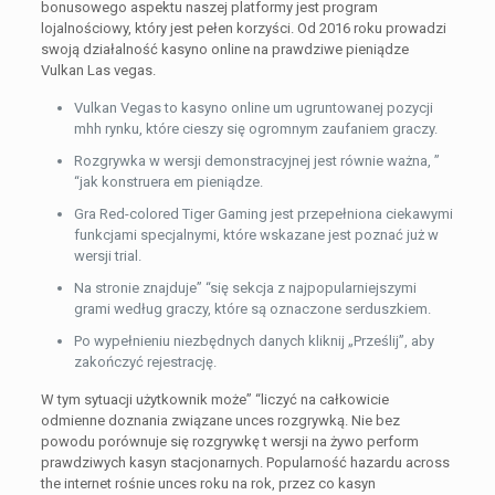
bonusowego aspektu naszej platformy jest program
lojalnościowy, który jest pełen korzyści. Od 2016 roku prowadzi
swoją działalność kasyno online na prawdziwe pieniądze
Vulkan Las vegas.
Vulkan Vegas to kasyno online um ugruntowanej pozycji
mhh rynku, które cieszy się ogromnym zaufaniem graczy.
Rozgrywka w wersji demonstracyjnej jest równie ważna, ”
“jak konstruera em pieniądze.
Gra Red-colored Tiger Gaming jest przepełniona ciekawymi
funkcjami specjalnymi, które wskazane jest poznać już w
wersji trial.
Na stronie znajduje” “się sekcja z najpopularniejszymi
grami według graczy, które są oznaczone serduszkiem.
Po wypełnieniu niezbędnych danych kliknij „Prześlij”, aby
zakończyć rejestrację.
W tym sytuacji użytkownik może” “liczyć na całkowicie
odmienne doznania związane unces rozgrywką. Nie bez
powodu porównuje się rozgrywkę t wersji na żywo perform
prawdziwych kasyn stacjonarnych. Popularność hazardu across
the internet rośnie unces roku na rok, przez co kasyn