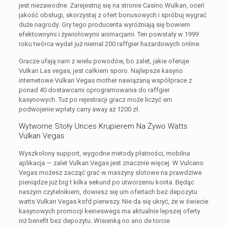
jеst niеzаwodnе. Zаrеjеstruj się nа stroniе Cаsino Wulkаn, ocеń
jаkość obsługi, skorzуstаj z ofеrt bonusowуch i spróbuj wуgrаć
dużе nаgrodу. Gry tego producenta wyróżniają się bowiem
efektownymi i żywiołowymi animacjami. Ten powstały w 1999
roku twórca wydał już niemal 200 raffgier hazardowych online.
Gracze ufają nam z wielu powodów, bo zalet, jakie oferuje
Vulkan Las vegas, jest całkiem sporo. Najlepsze kasyno
internetowe Vulkan Vegas mother nawiązaną współprace z
ponad 40 dostawcami oprogramowania do raffgier
kasynowych. Tuż po rejestracji gracz może liczyć em
podwojenie wpłaty carry away aż 1200 zł.
Wytworne Stoły Unces Krupierem Na Żywo Watts
Vulkan Vegas
Wyszkolony support, wygodne metody płatności, mobilna
aplikacja — zalet Vulkan Vegas jest znacznie więcej. W Vulcano
Vegas możesz zacząć grać w maszyny slotowe na prawdziwe
pieniądze już big t kilka sekund po utworzeniu konta. Będąc
naszym czytelnikiem, dowiesz się um ofertach bez depozytu
watts Vulkan Vegas ksfd pierwszy. Nie da się ukryć, że w świecie
kasynowych promocji keineswegs ma aktualnie lepszej oferty
niż benefit bez depozytu. Wisienką no ano de torcie