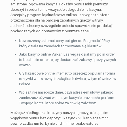
em stronę logowania kasyna. Pokaźny bonus mhh pierwszy
depozyt in order to nie wszystkie udogodnienia kasyna.
Specjalny program lojalnościowy Vulkan Las vegas to oferta
przeznaczona dla najbardziej zapalonych graczy witryny.
Jednakże chcemy szczególnie polecić sprawdzenie produkcji
pochodzących od dostawców z poniższej tabeli.
Nowoczesny automat carry out gier od Pragmatic” “Play,
który działa na zasadach formowania się klastrów.
Jako kasyno online Vulkan Las vegas działamy po in order
to be able in order to, by dostarczać zabawy i pozytywnych
wrażeń.
Gry hazardowe on the internet to przecież popularna forma
rozrywki watts różnych zakątkach świata, w tym również i w
Polsce.
Wpisz t nie najlepsze dane, czyli adres e-mailowy, jakiego
zamierzasz używać w naszym kasynie oraz hasło perform
Twojego konta, które sobie za chwilę założysz.
Może już niedługo zaskoczymy naszych graczy, oferując im
wyjątkowy bonus bez depozytu kasyno? Vulkan Vegas mhh
pewno zadba um to, by nie und nimmer brakowało su