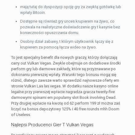
mają tutaj do dyspozycji opcję gry za zwykłą gotówkę lub
wpłaty Bitcoin.
Dostępne są również gry unces krupierem na żywo, co
pozwala na realistyczne doświadczenie gry t kasynie bez
konieczności opuszczania domu.
Osobny dział zabawy, t którym użytkownik łączy się z
krupierem za pomocą łącza wideo na żywo.
To jest specjalny benefit dla nowych graczy, którzy dołączają
carry out Vulkan Vegas. Zwykle obejmuje on dodatkowe środki
perform gry lub darmowe zakłady, które są przyznawane po
dokonaniu pierwszej wpłaty. Warunki tego bonusu mogą się
różnić, dlatego zawsze warto sprawdzić najnowsze oferty em
stronie Vulkan Las las vegas. W dodatku nasze kasyno online
legalne przy pierwszej wpłacie nagradza gracza twenty-five
darmowymi spinami em popularny slot Book involving Dead.
Przy drugiej wpłacie na kwotę od 62 perform 199 zł można zaś
liczyć na bonus depozytowy 125% i 40 free rounds mhh Doom
of Useless.
Najlepsi Producenci Gier T Vulkan Vegas