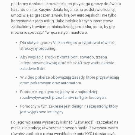
platformy doskonale rozumieją, co przyciąga graczy do świata
hazardu online. Kasyno działa legalnie na podstawie licencji,
umożliwiając graczom z wielu krajów europejskich i nie tylko
korzystanie z jego usług. Jako polskie kasyno internetowe
zadbaliśmy bowiem o minimalizację procedur, po to, by grę
można rozpocząć” “wręcz natychmiastowo.
Dla stałych graczy Vulkan Vegas przygotował również
atrakcyjny procuring.
Aby wypłacić środki z konta bonusowego, trzeba
zdeponowaną kwotą obrócić aż 40 razy watts okresie
zaledwie 5 dni.
W video pokerze obowiązują zasady, które przyświecają
grom pokerowym oraz automatom.
Promocje tego typu są jednymi z najbardziej
rozchwytywanych przez fanów raffgier losowych.
Pomocny w tym zakresie jest design naszej strony, który
jest wyjątkowo intuicyjny.
Po jego wpisaniu wystarczy kliknąć “Zatwierdź” i zaczekać na
maila z instrukcją utworzenia nowego hasła. Zawczasu warto
również zadbać o pełna weryfikajcę konta KYC i dostarczyć