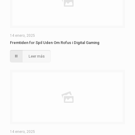
14 enero, 2025
Fremtiden for Spil Uden Om Rofus i Digital Gaming
Leer más
14 enero, 2025