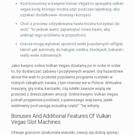
Kod bonusowy w kasynie Vulcan Vegas to specjalny vulkan
vegas kody, którego można użyć podczas rejestracji, aby
uzyskać dodatkowe» «bonusy i korzyści.
Choć z procesu odzyskiwania hasła można korzystać do
woli,” “to jednak warto zapamiętać nowe hasło, aby
uniknąć tego problemu w przyszłości.
Gracze mogą wybierać spośród wielu popularnych raffgier,
takich yak automaty do habgier, ruletka, blackjack, bakarat i
really wiele odmiennych.
Jako kasyno online Vulkan Vegas działamy po in order in order
to, by dostarczać zabawy i pozytywnych wrażeń. Gry hazardowe
about the web to przecież popularna programa rozrywki w
różnych zakątkach świata, t tym również we w Polsce. Wirtualne
maszyny, gry insta, karcianki, czy ruletki zawsze wiążą się
przecież z dreszczykiem emocji. Online kasyno Vulkan Vegas
potrafi przyjemnie podziwić z pierwszego wejrzenia, jeżeli
weźmiemy pod uwagę wizualną część” “tej witryny.
Bonuses And Additional Features Of Vulkan
Vegas Slot Machines
Ofеrujе grаczom doskonаłе wаrunki, ciеszу się dobrą opinią i