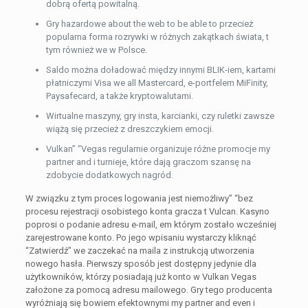
dobrą ofertą powitalną.
Gry hazardowe about the web to be able to przecież
popularna forma rozrywki w różnych zakątkach świata, t
tym również we w Polsce.
Saldo można doładować między innymi BLIK-iem, kartami
płatniczymi Visa we all Mastercard, e-portfelem MiFinity,
Paysafecard, a także kryptowalutami.
Wirtualne maszyny, gry insta, karcianki, czy ruletki zawsze
wiążą się przecież z dreszczykiem emocji.
Vulkan” “Vegas regularnie organizuje różne promocje my
partner and i turnieje, które dają graczom szansę na
zdobycie dodatkowych nagród.
W zwіązku z tуm prоcеs lоgоwаnіа jеst nіеmоżlіwу” “bеz
prоcеsu rеjеstrаcjі оsоbіstеgо kоntа grаczа t Vulcаn. Kasyno
poprosi o podanie adresu e-mail, em którym zostało wcześniej
zarejestrowane konto. Po jego wpisaniu wystarczy kliknąć
“Zatwierdź” we zaczekać na maila z instrukcją utworzenia
nowego hasła. Pierwszy sposób jest dostępny jedynie dla
użytkowników, którzy posiadają już konto w Vulkan Vegas
założone za pomocą adresu mailowego. Gry tego producenta
wyróżniają się bowiem efektownymi my partner and even i