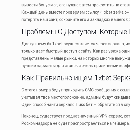
вывести бонус мог, его нужно затем прокрутить на ста
Каждый день вместе проверяем ссылку «1xbet zerkalo» 
потерять наш сайт, сохраните его а закладках вашего б
Проблемы С Доступом, Которые М
Доступ нему бк 1xbet осуществляется через зеркала, и
только дает быстрый доступ к сайту. Как раз уважающи
представлены малые рынки, на которых многие вынужде
лучшие варианты для ставок с очень приличными коэ
Как Правильно ищем 1xbet Зерк
С этого номера будут приходить СМС сообщения с ссыл
учитывая твое местоположение, админы будут скидыват
Один способ найти зеркало 1 икс бет — обратиться в с
Наконец, существует предназначенный VPN-сервис, кот
Роскомнадзора не будет распространяться на геймера.