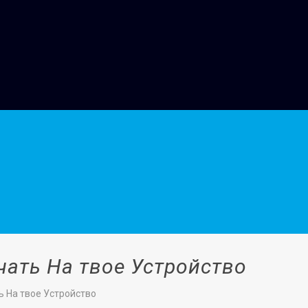
ачать На твое Устройство
ь На твое Устройство