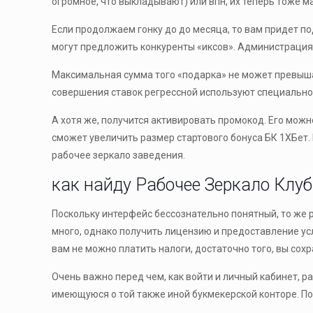
огромное, что выкладывают) или впн, их теперь тоже м
Если продолжаем гонку до до месяца, то вам придет по
могут предложить конкуренты «иксов». Администрация
Максимальная сумма того «подарка» не может превыша
совершения ставок регрессной используют специально
А хотя же, получится активировать промокод. Его мож
сможет увеличить размер стартового бонуса БК 1ХБет. 
рабочее зеркало заведения.
как найду Рабочее Зеркало Клу
Поскольку интерфейс бессознательно понятный, то же р
много, однако получить лицензию и предоставление усл
вам не можно платить налоги, достаточно того, вы сох
Очень важно перед чем, как войти и личный кабинет, р
имеющуюся о той также иной букмекерской конторе. Поп