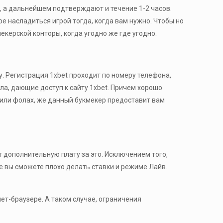
й, а дальнейшем подтверждают и течение 1-2 часов.
е насладиться игрой тогда, когда вам нужно. Чтобы но
мекерской конторы, когда угодно же где угодно.
у. Регистрация 1xbet проходит по номеру телефона,
ла, дающие доступ к сайту 1xbet. Причем хорошо
 или фолах, же данный букмекер предоставит вам
 дополнительную плату за это. Исключением того,
 вы сможете плохо делать ставки и режиме Лайв.
т-браузере. А таком случае, ограничения