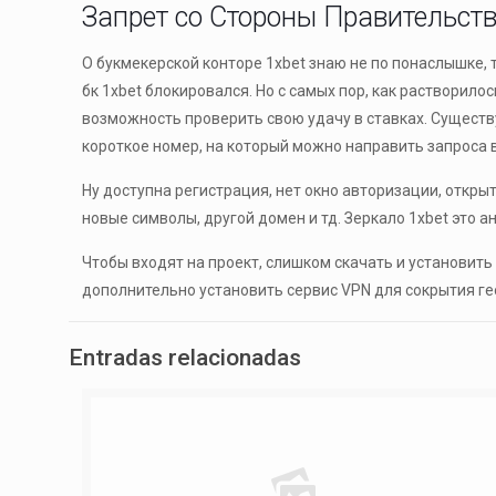
Запрет со Стороны Правительств
О букмекерской конторе 1xbet знаю не по понаслышке, 
бк 1xbet блокировался. Но с самых пор, как растворил
возможность проверить свою удачу в ставках. Существ
короткое номер, на который можно направить запроса 
Ну доступна регистрация, нет окно авторизации, открыт
новые символы, другой домен и тд. Зеркало 1xbet это 
Чтобы входят на проект, слишком скачать и установить
дополнительно установить сервис VPN для сокрытия ге
Entradas relacionadas