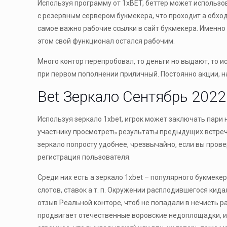
Используя программу от 1xBET, беттер может использ
с резервным сервером букмекера, что проходит а обхо
самое важно рабочие ссылки в сайт букмекера. Именно 
этом свой функционал остался рабочим.
Много контор перепробовал, то деньги но выдают, то ис
при первом пополнении приличный. Постоянно акции, на
Bet Зеркало Сентябрь 2022
Используя зеркало 1xbet, игрок может заключать пари
участнику просмотреть результаты предыдущих встреч 
зеркало попросту удобнее, чрезвычайно, если вы пров
регистрация пользователя.
Среди них есть а зеркало 1xbet – популярного букмеке
слотов, ставок а т. п. Окружении расплодившегося кид
отзыв Реальной конторе, чтоб не попадали в нечисть р
продвигает отечественные воровские недоплощадки, и