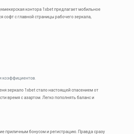
укмекерская контора 1xbet предлагает мобильное
я софт с главной страницы рабочего зеркала,
и коэффициентов.
меня зеркало 1xbet стало настоящей спасением от
сти время с азартом. Легко пополнять баланс и
ание приличным бонусом и регистрацию. Правда сразу