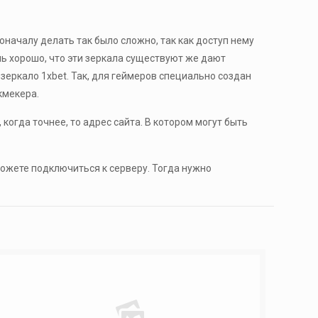
оначалу делать так было сложно, так как доступ нему
нь хорошо, что эти зеркала существуют же дают
еркало 1xbet. Так, для геймеров специально создан
кмекера.
 когда точнее, то адрес сайта. В котором могут быть
сможете подключиться к серверу. Тогда нужно