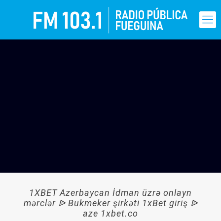
1XBET Azerbaycan İdman üzrə onlayn
mərclər ᐉ Bukmeker şirkəti 1xBet giriş ᐉ
aze 1xbet.co