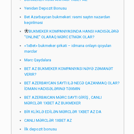
Yenidən Depozit Bonusu
Bet Azərbaycan bukmekeri: rəsmi saytın nəzərdən
keçirilməsi
BUKMEKER KOMPANIYASINDA HANSI HADISƏLƏRƏ
“ONLINE” OLARAQ MƏRC ETMƏK OLAR?
«1xBet» bukmeker şirkəti – idmana onlayn qoyulan
mərclər
Mərc Qaydalara
BET AZ BUKMEKER KOMPANIYASI NƏYƏ ZƏMANƏT
VERIR?
BET AZERBAYCAN SAYTI ILƏ NECƏ QAZANMAQ OLAR?
İDMAN HADISƏLƏRINƏ TƏXMIN
BET AZERBAICAN MƏRC SAYTI GİRİŞ , CANLI
MƏRCLƏR 1XBET AZ BUKMEKER
BİR KLİKLƏ EDİLƏN MƏRCLƏR 1XBET AZ DA
CANLI MƏRCLƏR 1XBET AZ
İlk depozit bonusu