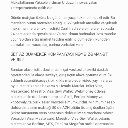
Mükafatlarının Yüksələn İdman Ulduzu İnnovasiyaları
kateqoriyasında qalib oldu.
Günün matçları özünə bu günün ən yaxşı təkliflərini daxil edir. Bu
matçların bütün nəticələrilə bağlı SİZƏ yüksək əmsallar və yüksək
maksimal mərclər təklif edirik! Canlı hadisələrə mərclər sutkada
24 saat ərzində qoyula bilər. Əksər idman hadisələri üzrə mərclər
üçün 30-dan artıq market təqdim edilir, o cümlədən, küncdən
zərbələr, sarı vərəqələr, cərimə zərbələri və s.
BET AZ BUKMEKER KOMPANIYASI NƏYƏ ZƏMANƏT
VERIR?
Bundan əlavə, istifadəçilər canlı çat vasitəsilə texniki dəstək
operatorları ilə əlaqə saxlaya, giriş üçün əlavə qoruma qura (iki
addımlı autentifikasiya), bir kliklə mərc edə, video yayımlara və
oyun statistikasına baxa və s. Hesabı Mərclər 1xBet Visa,
Mastercard, Maestro, Visa Qiwi Wallet, Webmoney ödəniş
sistemləri ile doldurun, həmçinin Scrill, Perfect Money və
kriptovalyuta pul kisələri vasitəsilə mümkündür. Minimum hesab
doldurulmasının məbləği 50-dir AZN bütün ödəniş üsulları üçün.
Şirkət müştərinin oyun hesabının doldurulması xərclərini ödəyir.
Vəsaitləri Visa, Mastercard, Maestro, Visa Qiwi Wallet ödəniş
sistemləri və Beeline, MTS, Tele2 və Megafon mobil operatorları