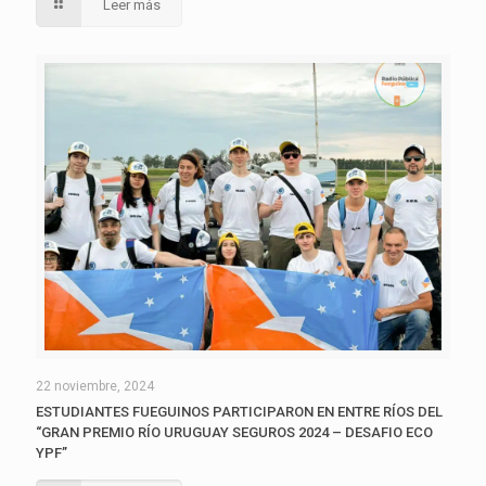
Leer más
22 noviembre, 2024
ESTUDIANTES FUEGUINOS PARTICIPARON EN ENTRE RÍOS DEL
“GRAN PREMIO RÍO URUGUAY SEGUROS 2024 – DESAFIO ECO
YPF”