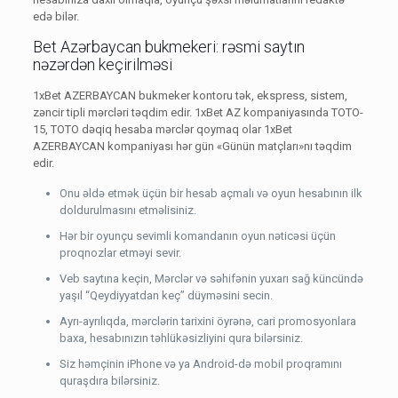
edə bilər.
Bet Azərbaycan bukmekeri: rəsmi saytın
nəzərdən keçirilməsi
1xBet AZERBAYCAN bukmeker kontoru tək, ekspress, sistem,
zəncir tipli mərcləri təqdim edir. 1xBet AZ kompaniyasında TOTO-
15, TOTO dəqiq hesaba mərclər qoymaq olar 1xBet
AZERBAYCAN kompaniyası hər gün «Günün matçları»nı təqdim
edir.
Onu əldə etmək üçün bir hesab açmalı və oyun hesabının ilk
doldurulmasını etməlisiniz.
Hər bir oyunçu sevimli komandanın oyun nəticəsi üçün
proqnozlar etməyi sevir.
Veb saytına keçin, Mərclər və səhifənin yuxarı sağ küncündə
yaşıl “Qeydiyyatdan keç” düyməsini secin.
Ayrı-ayrılıqda, mərclərin tarixini öyrənə, cari promosyonlara
baxa, hesabınızın təhlükəsizliyini qura bilərsiniz.
Siz həmçinin iPhone və ya Android-də mobil proqramını
quraşdıra bilərsiniz.