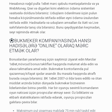
Hesabınızı nəğd pulla 1xBet mərc qəbulu məntəqələrində və ya
WebMoney, Qiwi və digərləri kimi elektron ödəmə sistemləri
vasitəsilə doldura bilərsiniz. Uduşların ödənilməsi üçün pulun
hesaba köçürülməsində istifadə edilən eyni ödəmə üsulundan
istifadə edilir. Hadisələrlə və uduşların əmsalları ilə Xətt və Live
səhifələrində tanış ola bilərsiniz. Bunu qeydiyyatdan keçmədən,
seyr rejimində etmək olar.
BUKMEKER KOMPANIYASINDA HANSI
HADISƏLƏRƏ “ONLINE” OLARAQ MƏRC
ETMƏK OLAR?
Bonuslardan yararlanmaq üçün saytimizi ziyarət edin Mərclər
1xBet,mövcud bonus təklifləri haqqında məlumat əldə edin və
əlavə təlimatlara əməl edin. Bukmeker kontorlarında pul
qazanmaq kifayət qədər asandir. Bu məsələ haqqında ətraflı
burada oxuya bilərsiniz. BK 1xBet 2007-ci ildə təsis edilib və ötən
müddət ərzində bütün dünyada bukmeker biznesinin
liderlərindən birinə çevrilib. Hər bir oyunçu sevimli komandanın
oyun nəticəsi üçün proqnozlar etməyi sevir. Öz biliklərini və
etibarlı statistikalarını istifadə edərək, oyunçu proqnozları
gəlirlərə çevirə bilər.
Maksimum pul çixarmaq məbləği 75 min rubl təşkil edir.