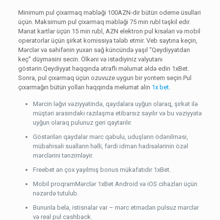
Minimum pul çixarmaq məbləği 100AZN-dir bütün odeme üsullari
üçün. Maksimum pul çixarmaq məbləği 75 min rubl təşkil edir.
Manat kartlar üçün 15 min rubl, AZN elektron pul kisələri və mobil
operatorlar üçün şirkət komissiya tələb etmir. Veb saytına keçin,
Mərclər və səhifənin yuxarı sağ küncündə yaşıl “Qeydiyyatdan
keç” düyməsini secin. Ölkəni və istədiyiniz valyutanı
göstərin.Qeydiyyat haqqında ətraflı məlumat əldə edin 1xBet.
Sonra, pul çıxarmaq üçün ozuvuze uygun bir yontem seçin.Pul
çıxarmağın bütün yolları haqqında melumat alin
1x bet
.
Mərcin ləğvi vəziyyətində, qaydalara uyğun olaraq, şirkət ilə
müştəri arasındakı razılaşma etibarsız sayılır və bu vəziyyətə
uyğun olaraq pulunuz geri qaytarılır.
Göstərilən qaydalar mərc qəbulu, uduşların ödənilməsi,
mübahisəli sualların həlli, fərdi idman hadisələrinin özəl
mərclərini tənzimləyir.
Freebet ən çox yayılmış bonus mükafatıdır 1xBet.
Mobil proqramMərclər 1xBet Android və iOS cihazları üçün
nəzərdə tutulub.
Bununla belə, istisnalar var – mərc etmədən pulsuz mərclər
və real pul cashback.