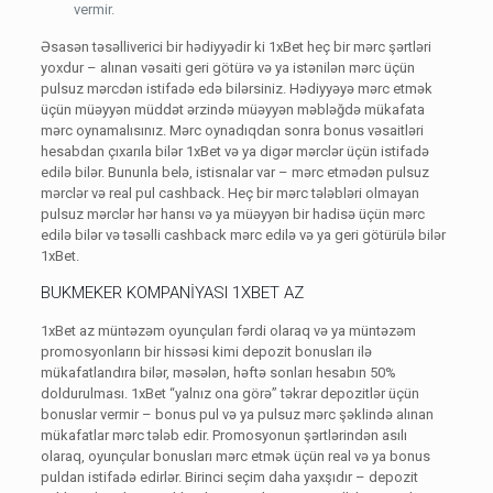
vermir.
Əsasən təsəlliverici bir hədiyyədir ki 1xBet heç bir mərc şərtləri
yoxdur – alınan vəsaiti geri götürə və ya istənilən mərc üçün
pulsuz mərcdən istifadə edə bilərsiniz. Hədiyyəyə mərc etmək
üçün müəyyən müddət ərzində müəyyən məbləğdə mükafata
mərc oynamalısınız. Mərc oynadıqdan sonra bonus vəsaitləri
hesabdan çıxarıla bilər 1xBet və ya digər mərclər üçün istifadə
edilə bilər. Bununla belə, istisnalar var – mərc etmədən pulsuz
mərclər və real pul cashback. Heç bir mərc tələbləri olmayan
pulsuz mərclər hər hansı və ya müəyyən bir hadisə üçün mərc
edilə bilər və təsəlli cashback mərc edilə və ya geri götürülə bilər
1xBet.
BUKMEKER KOMPANİYASI 1XBET AZ
1xBet az müntəzəm oyunçuları fərdi olaraq və ya müntəzəm
promosyonların bir hissəsi kimi depozit bonusları ilə
mükafatlandıra bilər, məsələn, həftə sonları hesabın 50%
doldurulması. 1xBet “yalnız ona görə” təkrar depozitlər üçün
bonuslar vermir – bonus pul və ya pulsuz mərc şəklində alınan
mükafatlar mərc tələb edir. Promosyonun şərtlərindən asılı
olaraq, oyunçular bonusları mərc etmək üçün real və ya bonus
puldan istifadə edirlər. Birinci seçim daha yaxşıdır – depozit