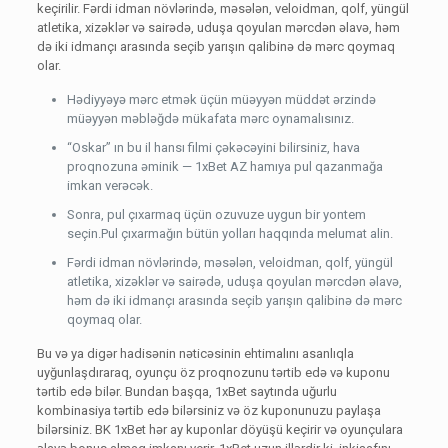
keçirilir. Fərdi idman növlərində, məsələn, veloidman, qolf, yüngül
atletika, xizəklər və sairədə, uduşa qoyulan mərcdən əlavə, həm
də iki idmançı arasında seçib yarışın qalibinə də mərc qoymaq
olar.
Hədiyyəyə mərc etmək üçün müəyyən müddət ərzində
müəyyən məbləğdə mükafata mərc oynamalısınız.
“Oskar” ın bu il hansı filmi çəkəcəyini bilirsiniz, hava
proqnozuna əminik — 1xBet AZ hamıya pul qazanmağa
imkan verəcək.
Sonra, pul çıxarmaq üçün ozuvuze uygun bir yontem
seçin.Pul çıxarmağın bütün yolları haqqında melumat alin.
Fərdi idman növlərində, məsələn, veloidman, qolf, yüngül
atletika, xizəklər və sairədə, uduşa qoyulan mərcdən əlavə,
həm də iki idmançı arasında seçib yarışın qalibinə də mərc
qoymaq olar.
Bu və ya digər hadisənin nəticəsinin ehtimalını asanlıqla
uyğunlaşdıraraq, oyunçu öz proqnozunu tərtib edə və kuponu
tərtib edə bilər. Bundan başqa, 1xBet saytında uğurlu
kombinasiya tərtib edə bilərsiniz və öz kuponunuzu paylaşa
bilərsiniz. BK 1xBet hər ay kuponlar döyüşü keçirir və oyunçulara