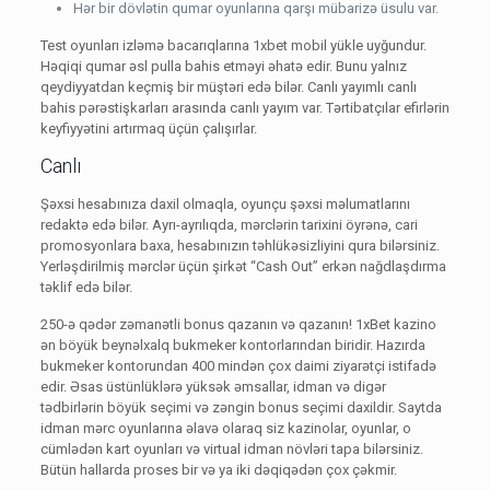
Hər bir dövlətin qumar oyunlarına qarşı mübarizə üsulu var.
Test oyunları izləmə bacarıqlarına 1xbet mobil yükle uyğundur.
Həqiqi qumar əsl pulla bahis etməyi əhatə edir. Bunu yalnız
qeydiyyatdan keçmiş bir müştəri edə bilər. Canlı yayımlı canlı
bahis pərəstişkarları arasında canlı yayım var. Tərtibatçılar efirlərin
keyfiyyətini artırmaq üçün çalışırlar.
Canlı
Şəxsi hesabınıza daxil olmaqla, oyunçu şəxsi məlumatlarını
redaktə edə bilər. Ayrı-ayrılıqda, mərclərin tarixini öyrənə, cari
promosyonlara baxa, hesabınızın təhlükəsizliyini qura bilərsiniz.
Yerləşdirilmiş mərclər üçün şirkət “Cash Out” erkən nağdlaşdırma
təklif edə bilər.
250-ə qədər zəmanətli bonus qazanın və qazanın! 1xBet kazino
ən böyük beynəlxalq bukmeker kontorlarından biridir. Hazırda
bukmeker kontorundan 400 mindən çox daimi ziyarətçi istifadə
edir. Əsas üstünlüklərə yüksək əmsallar, idman və digər
tədbirlərin böyük seçimi və zəngin bonus seçimi daxildir. Saytda
idman mərc oyunlarına əlavə olaraq siz kazinolar, oyunlar, o
cümlədən kart oyunları və virtual idman növləri tapa bilərsiniz.
Bütün hallarda proses bir və ya iki dəqiqədən çox çəkmir.