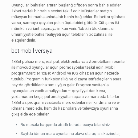
Oyunçular, bahisləri artıran başlanğıc fitdən sonra bahis edirlər.
1xbet sərfəli bir bahis seçimi təklif edir. Müştərilər matçın
müəyyən bir mərhələsində bir bahis bağladılar. Bir bettor şübhəsi
varsa, sərmayə qoyulan pulun üçdə birini götürür. Cüt şans iki
mümkün variant seçməyə imkan verir. 1xbetin bloklanması
ümumiyyətlə bahis fəaliyyəti üçün tələblərin pozulması ilə
əlaqələndirilir.
bet mobil versiya
1xBet pulsuz mərc, real pul, elektronika və avtomobillərin rəsmləri
ilə mövcud oyunçular üçün promosyonlar təşkil edin. Mobil
proqramMərclər 1xBet Android və iOS cihazları üçün nəzərdə
tutulub. Proqramın funksionallığı və dizaynı istifadəçilərin əsas
saytda gördüklərinə tam uyğun gəlir. Proqram vasitəsilə
oyunçular ən vacib əməliyyatları – qeydiyyatdan keçə,
yoxlamadan keçə, pul əməliyyatları apara və mərc edə bilərlər.
1xBet az proqramı vasitəsilə mərc edənlər nəinki idmana və e-
idmana mərc edə, həm də kazinolara və televiziya oyunlarına
çıxış əldə edə bilərlər.
Bu məsələ haqqında ətraflı burada oxuya bilərsiniz.
Saytda idman mərc oyunlarına əlavə olaraq siz kazinolar,