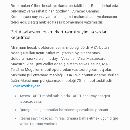
Bookmaker Office hesab yoxlamasını təklif edir. Bunu dərhal edə
bilərsiniz və ya rahat bir an gözləyin. Curacao Gaming
Komissiyası saytın ziyarətçilərin şəxsi məlumatlarını yoxlamasını
tələb edir. Dəqiq məbləğ kassir bölməsində yazılmışdır.
Bet Azərbaycan bukmekeri: rəsmi saytın nəzərdən
keçirilməsi
Minimum hesab doldurulmasının məbləği 50-dir AZN bütün
ödəniş üsulları üçün. Şirkət müştərinin oyun hesabının
doldurulması xərclərini ödəyir. Vəsaitləri Visa, Mastercard,
Maestro, Visa Qiwi Wallet ödəniş sistemləri və Beeline, MTS,
Tele2 və Megafon mobil operatorları vasitəsilə çıxarmaq olar.
Minimum pul çixarmaq məbləği 100AZN-dir bütün odeme üsullari
üçün. Maksimum pul çixarmaq məbləği 75 min rubl təşkil edir
1xbet azerbaycan
.
Ayrıca 1XBET mobil tətbiqində 1XBET canlı yayın təqibi
tapacaqsınız.
Quraşdırılmış söhbətlər hazırlanmış cavabları göstərir.
Rəsmi sayt 1xbet açılmırsa, idmana bahis etmək üçün digər
yolları tapmaq vacibdir.