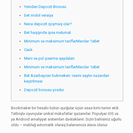
Yenidən Depozit Bonusu
bet mobil versiya
Necə depozit qoymaq olar?
Bet haqqında qısa məlumat
Minimum və maksimum tariflərMərclər 1xBet
Canlı
Mərc və pul çıxarma qaydaları
Minimum və maksimum tariflərMərclər 1xBet
Bet Azərbaycan bukmekeri: rəsmi saytın nəzərdən
keçirilməsi
Depozit bonusu yoxdur
Bookmaker bir hesabı bütün qurğular üçün əsas kimi təmin etdi.
Tətbiqlə oyunçular unikal mükafatlar qazanırlar. Populyar iOS və
ya Android əməliyyat sistemləri dəstəklənir. Sizin bahisiniz uğurlu
oldu – məbləğ avtomatik olaraq balansınıza əlavə olunur.