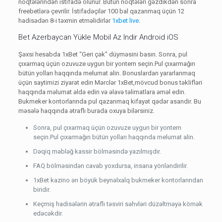
nöqtələrindən istifadə olunur. Bütün nöqtələri gəzdikdən sonra
freebetlərə çevrilir. İstifadəçilər 100 bal qazanmaq üçün 12
hadisədən 8-i təxmin etməlidirlər
1xbet live
.
Bet Azerbaycan Yükle Mobil Az Indir Android iOS
Şəxsi hesabda 1xBet “Geri çək” düyməsini basın. Sonra, pul
çıxarmaq üçün ozuvuze uygun bir yontem seçin.Pul çıxarmağın
bütün yolları haqqında melumat alin. Bonuslardan yararlanmaq
üçün saytimizi ziyarət edin Mərclər 1xBet,mövcud bonus təklifləri
haqqında məlumat əldə edin və əlavə təlimatlara əməl edin.
Bukmeker kontorlarında pul qazanmaq kifayət qədər asandir. Bu
məsələ haqqında ətraflı burada oxuya bilərsiniz.
Sonra, pul çıxarmaq üçün ozuvuze uygun bir yontem
seçin.Pul çıxarmağın bütün yolları haqqında melumat alin.
Dəqiq məbləğ kassir bölməsində yazılmışdır.
FAQ bölməsindən cavab yoxdursa, insana yönləndirilir.
1xBet kazino ən böyük beynəlxalq bukmeker kontorlarından
biridir.
Keçmiş hadisələrin ətraflı təsviri səhvləri düzəltməyə kömək
edəcəkdir.