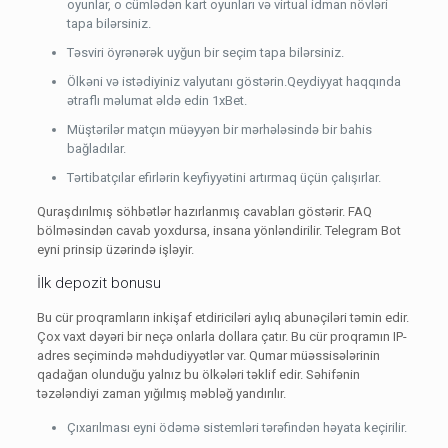
oyunlar, o cümlədən kart oyunları və virtual idman növləri
tapa bilərsiniz.
Təsviri öyrənərək uyğun bir seçim tapa bilərsiniz.
Ölkəni və istədiyiniz valyutanı göstərin.Qeydiyyat haqqında
ətraflı məlumat əldə edin 1xBet.
Müştərilər matçın müəyyən bir mərhələsində bir bahis
bağladılar.
Tərtibatçılar efirlərin keyfiyyətini artırmaq üçün çalışırlar.
Quraşdırılmış söhbətlər hazırlanmış cavabları göstərir. FAQ
bölməsindən cavab yoxdursa, insana yönləndirilir. Telegram Bot
eyni prinsip üzərində işləyir.
İlk depozit bonusu
Bu cür proqramların inkişaf etdiriciləri aylıq abunəçiləri təmin edir.
Çox vaxt dəyəri bir neçə onlarla dollara çatır. Bu cür proqramın IP-
adres seçimində məhdudiyyətlər var. Qumar müəssisələrinin
qadağan olunduğu yalnız bu ölkələri təklif edir. Səhifənin
təzələndiyi zaman yığılmış məbləğ yandırılır.
Çıxarılması eyni ödəmə sistemləri tərəfindən həyata keçirilir.