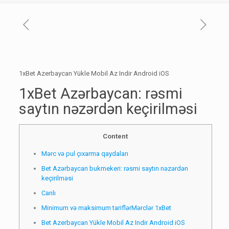
1xBet Azerbaycan Yükle Mobil Az Indir Android iOS
1xBet Azərbaycan: rəsmi
saytın nəzərdən keçirilməsi
Content
Mərc və pul çıxarma qaydaları
Bet Azərbaycan bukmekeri: rəsmi saytın nəzərdən
keçirilməsi
Canlı
Minimum və maksimum tariflərMərclər 1xBet
Bet Azerbaycan Yükle Mobil Az Indir Android iOS