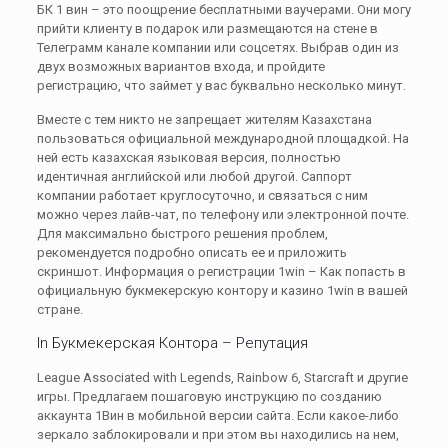
БК 1 вин – это поощрение бесплатными ваучерами. Они могу
прийти клиенту в подарок или размещаются на стене в
Телеграмм канале компании или соцсетях. Выбрав один из
двух возможных вариантов входа, и пройдите
регистрацию, что займет у вас буквально несколько минут.
Вместе с тем никто не запрещает жителям Казахстана
пользоваться официальной международной площадкой. На
ней есть казахская языковая версия, полностью
идентичная английской или любой другой. Саппорт
компании работает круглосуточно, и связаться с ним
можно через лайв-чат, по телефону или электронной почте.
Для максимально быстрого решения проблем,
рекомендуется подробно описать ее и приложить
скриншот. Информация о регистрации 1win – Как попасть в
официальную букмекерскую контору и казино 1win в вашей
стране.
In Букмекерская Контора – Репутация
League Associated with Legends, Rainbow 6, Starcraft и другие
игры. Предлагаем пошаговую инструкцию по созданию
аккаунта 1Вин в мобильной версии сайта. Если какое-либо
зеркало заблокировали и при этом вы находились на нем,