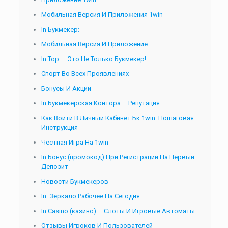
Мобильная Версия И Приложения 1win
In Букмекер:
Мобильная Версия И Приложение
In Top — Это Не Только Букмекер!
Спорт Во Всех Проявлениях
Бонусы И Акции
In Букмекерская Контора – Репутация
Как Войти В Личный Кабинет Бк 1win: Пошаговая
Инструкция
Честная Игра На 1win
In Бонус (промокод) При Регистрации На Первый
Депозит
Новости Букмекеров
In: Зеркало Рабочее На Сегодня
In Casino (казино) – Слоты И Игровые Автоматы
Отзывы Игроков И Пользователей