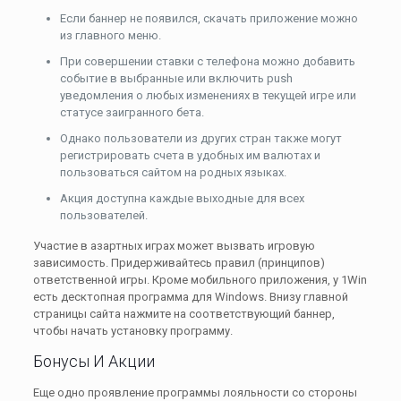
Если баннер не появился, скачать приложение можно
из главного меню.
При совершении ставки с телефона можно добавить
событие в выбранные или включить push
уведомления о любых изменениях в текущей игре или
статусе заигранного бета.
Однако пользователи из других стран также могут
регистрировать счета в удобных им валютах и
пользоваться сайтом на родных языках.
Акция доступна каждые выходные для всех
пользователей.
Участие в азартных играх может вызвать игровую
зависимость. Придерживайтесь правил (принципов)
ответственной игры. Кроме мобильного приложения, у 1Win
есть десктопная программа для Windows. Внизу главной
страницы сайта нажмите на соответствующий баннер,
чтобы начать установку программу.
Бонусы И Акции
Еще одно проявление программы лояльности со стороны