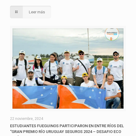
Leer más
22 noviembre, 2024
ESTUDIANTES FUEGUINOS PARTICIPARON EN ENTRE RÍOS DEL
“GRAN PREMIO RÍO URUGUAY SEGUROS 2024 – DESAFIO ECO