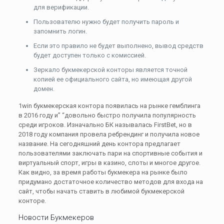
для верификации.
Пользователю нужно будет получить пароль и
запомнить логин.
Если это правило не будет выполнено, вывод средств
будет доступен только с комиссией.
Зеркало букмекерской конторы является точной
копией ее официального сайта, но имеющая другой
домен.
1win букмекерская контора появилась на рынке гемблинга
в 2016 году и” “довольно быстро получила популярность
среди игроков. Изначально БК называлась FirstBet, но в
2018 году компания провела ребрендинг и получила новое
название. На сегодняшний день контора предлагает
пользователями заключать пари на спортивные события и
виртуальный спорт, игры в казино, слоты и многое другое.
Как видно, за время работы букмекера на рынке было
придумано достаточное количество методов для входа на
сайт, чтобы начать ставить в любимой букмекерской
конторе.
Новости Букмекеров