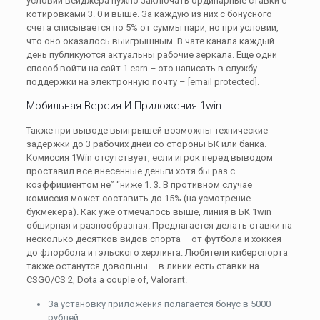
условий вейджера нужно заключать ординарные ставки с
котировками 3. 0 и выше. За каждую из них с бонусного
счета списывается по 5% от суммы пари, но при условии,
что оно оказалось выигрышным. В чате канала каждый
день публикуются актуальны рабочие зеркала. Еще одни
способ войти на сайт 1 earn – это написать в службу
поддержки на электронную почту – [email protected].
Мобильная Версия И Приложения 1win
Также при выводе выигрышей возможны технические
задержки до 3 рабочих дней со стороны БК или банка.
Комиссия 1Win отсутствует, если игрок перед выводом
проставил все внесенные деньги хотя бы раз с
коэффициентом не” “ниже 1. 3. В противном случае
комиссия может составить до 15% (на усмотрение
букмекера). Как уже отмечалось выше, линия в БК 1win
обширная и разнообразная. Предлагается делать ставки на
несколько десятков видов спорта – от футбола и хоккея
до флорбола и гэльского херлинга. Любители киберспорта
также останутся довольны – в линии есть ставки на
CSGO/CS 2, Dota a couple of, Valorant.
За установку приложения полагается бонус в 5000
рублей.