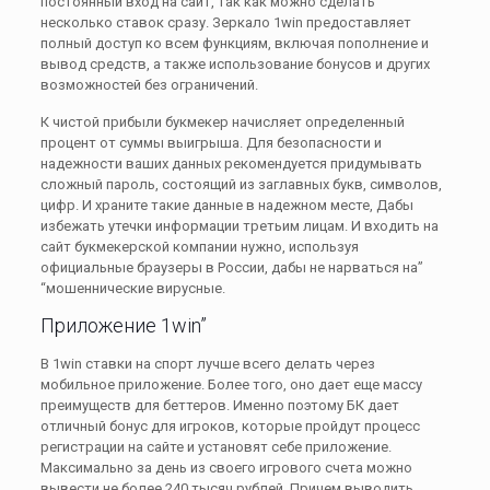
постоянный вход на сайт, так как можно сделать
несколько ставок сразу. Зеркало 1win предоставляет
полный доступ ко всем функциям, включая пополнение и
вывод средств, а также использование бонусов и других
возможностей без ограничений.
К чистой прибыли букмекер начисляет определенный
процент от суммы выигрыша. Для безопасности и
надежности ваших данных рекомендуется придумывать
сложный пароль, состоящий из заглавных букв, символов,
цифр. И храните такие данные в надежном месте, Дабы
избежать утечки информации третьим лицам. И входить на
сайт букмекерской компании нужно, используя
официальные браузеры в России, дабы не нарваться на”
“мошеннические вирусные.
Приложение 1win”
В 1win ставки на спорт лучше всего делать через
мобильное приложение. Более того, оно дает еще массу
преимуществ для беттеров. Именно поэтому БК дает
отличный бонус для игроков, которые пройдут процесс
регистрации на сайте и установят себе приложение.
Максимально за день из своего игрового счета можно
вывести не более 240 тысяч рублей. Причем выводить