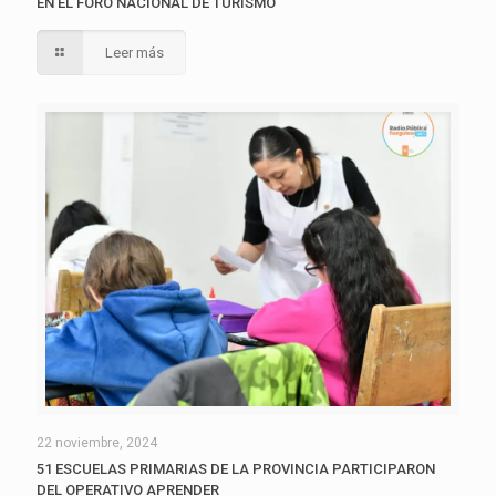
EN EL FORO NACIONAL DE TURISMO
Leer más
22 noviembre, 2024
51 ESCUELAS PRIMARIAS DE LA PROVINCIA PARTICIPARON
DEL OPERATIVO APRENDER