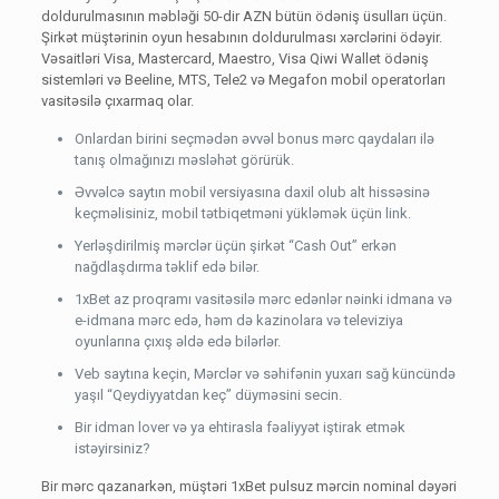
doldurulmasının məbləği 50-dir AZN bütün ödəniş üsulları üçün.
Şirkət müştərinin oyun hesabının doldurulması xərclərini ödəyir.
Vəsaitləri Visa, Mastercard, Maestro, Visa Qiwi Wallet ödəniş
sistemləri və Beeline, MTS, Tele2 və Megafon mobil operatorları
vasitəsilə çıxarmaq olar.
Onlardan birini seçmədən əvvəl bonus mərc qaydaları ilə
tanış olmağınızı məsləhət görürük.
Əvvəlcə saytın mobil versiyasına daxil olub alt hissəsinə
keçməlisiniz, mobil tətbiqetməni yükləmək üçün link.
Yerləşdirilmiş mərclər üçün şirkət “Cash Out” erkən
nağdlaşdırma təklif edə bilər.
1xBet az proqramı vasitəsilə mərc edənlər nəinki idmana və
e-idmana mərc edə, həm də kazinolara və televiziya
oyunlarına çıxış əldə edə bilərlər.
Veb saytına keçin, Mərclər və səhifənin yuxarı sağ küncündə
yaşıl “Qeydiyyatdan keç” düyməsini secin.
Bir idman lover və ya ehtirasla fəaliyyət iştirak etmək
istəyirsiniz?
Bir mərc qazanarkən, müştəri 1xBet pulsuz mərcin nominal dəyəri