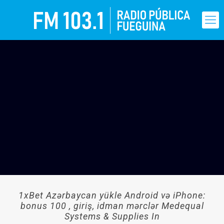
1xBet Azərbaycan yükle Android və iPhone:
bonus 100 , giriş, idman mərclər Medequal
Systems & Supplies In