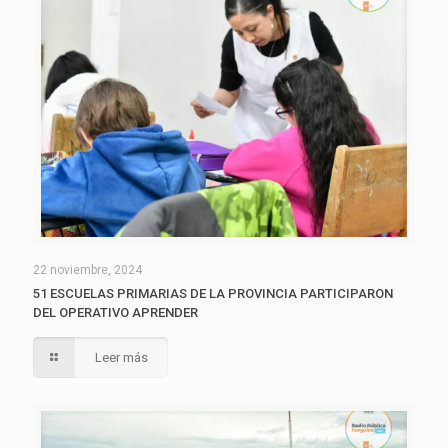
22 noviembre, 2024
51 ESCUELAS PRIMARIAS DE LA PROVINCIA PARTICIPARON
DEL OPERATIVO APRENDER
Leer más