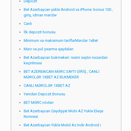
Depozit
Bet Azərbaycan yükle Android və iPhone: bonus 100 ,
giriş, idman mərclər
Canlı
İlk depozit bonusu
Minimum və maksimum tariflərMərclər 1xBet
Mərc və pul çıxarma qaydaları
Bet Azərbaycan bukmekeri: rəsmi saytın nəzərdən
keçirilməsi
BET AZERBAICAN MƏRC SAYTI GİRİŞ , CANLI
MƏRCLƏR 1XBET AZ BUKMEKER
CANLI MƏRCLƏR 1XBET AZ
Yenidən Depozit Bonusu
BET MƏRC növləri
Bet Azerbaycan Qeydiyyat Mobi AZ Yukle Elaqe
Nomresi
Bet Azerbaycan Yükle Mobil Az Indir Android i