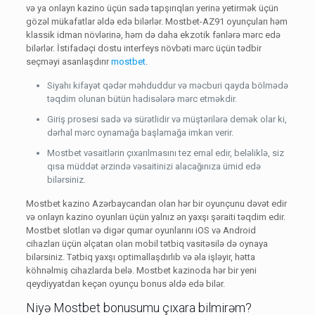
və ya onlayn kazino üçün sadə tapşırıqları yerinə yetirmək üçün
gözəl mükafatlar əldə edə bilərlər. Mostbet-AZ91 oyunçuları həm
klassik idman növlərinə, həm də daha ekzotik fənlərə mərc edə
bilərlər. İstifadəçi dostu interfeys növbəti mərc üçün tədbir
seçməyi asanlaşdırır
mostbet
.
Siyahı kifayət qədər məhduddur və məcburi qayda bölmədə
təqdim olunan bütün hadisələrə mərc etməkdir.
Giriş prosesi sadə və sürətlidir və müştərilərə demək olar ki,
dərhal mərc oynamağa başlamağa imkan verir.
Mostbet vəsaitlərin çıxarılmasını tez emal edir, beləliklə, siz
qısa müddət ərzində vəsaitinizi alacağınıza ümid edə
bilərsiniz.
Mostbet kazino Azərbaycandan olan hər bir oyunçunu dəvət edir
və onlayn kazino oyunları üçün yalnız ən yaxşı şəraiti təqdim edir.
Mostbet slotları və digər qumar oyunlarını iOS və Android
cihazları üçün əlçatan olan mobil tətbiq vasitəsilə də oynaya
bilərsiniz. Tətbiq yaxşı optimallaşdırlıb və əla işləyir, hətta
köhnəlmiş cihazlarda belə. Mostbet kazinoda hər bir yeni
qeydiyyatdan keçən oyunçu bonus əldə edə bilər.
Niyə Mostbet bonusumu çıxara bilmirəm?