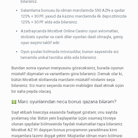
bilərsiniz.
Salamlama bonusu ilə idman mərclərində 550 AZN-ə qədər
125% + 30 PF, yaxud da kazino mərclərində ilk depozitinizdə
125% + 30 PF əldə edə bilərsiniz.
Azərbaycanda Mostbet Online Casino oyun avtomatları,
stolüstü oyunlar və canlı diler oyunları daxil olmaqla, geniş
oyun seçimi təklif edir.
Oyun şouları bölmədə mövcuddur, bunun sayəsində siz
tamamilə unikal təcrübə əldə edə bilərsiniz.
Bundan sonra oyunun menyusunu görəcəksiniz, burada oyunun
müxtəlif düymələri və variantlarını görə bilərsiniz. Demək olar ki,
bütün Mostbet slotlarında mərclərin müxtəlif növlərini seçə
bilərsiniz. Siz mərci seçəndə mərcin məbləğini daxil etmək üçün
bir sahə peyda olacaq.
Mərc oyunlarından necə bonus qazana bilərəm?
Sayt etibarlı lisenziya əsasında fəaliyyət göstərir, onu saytda
yoxlamaq olar. Bütün yeni başlayanlar üçün oxumaq tövsiyə
olunan qaydalar bölməsində faydalı məlumatları tapa bilərsiniz.
Mostbet AZ 91 dəyişən bonus proqramının yaradılması kimi
məqamlara lazımi diqqət yetirir. Müştərilər idman mərc bölməsi