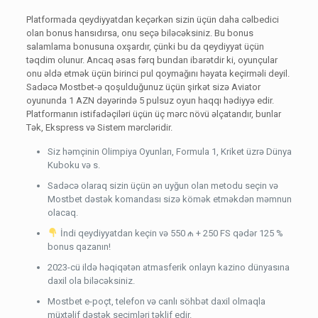
Platformada qeydiyyatdan keçərkən sizin üçün daha cəlbedici
olan bonus hansıdırsa, onu seçə biləcəksiniz. Bu bonus
salamlama bonusuna oxşardır, çünki bu da qeydiyyat üçün
təqdim olunur. Ancaq əsas fərq bundan ibarətdir ki, oyunçular
onu əldə etmək üçün birinci pul qoymağını həyata keçirməli deyil.
Sadəcə Mostbet-ə qoşulduğunuz üçün şirkət sizə Aviator
oyununda 1 AZN dəyərində 5 pulsuz oyun haqqı hədiyyə edir.
Platformanın istifadəçiləri üçün üç mərc növü əlçatandır, bunlar
Tək, Ekspress və Sistem mərcləridir.
Siz həmçinin Olimpiya Oyunları, Formula 1, Kriket üzrə Dünya
Kuboku və s.
Sadəcə olaraq sizin üçün ən uyğun olan metodu seçin və
Mostbet dəstək komandası sizə kömək etməkdən məmnun
olacaq.
İndi qeydiyyatdan keçin və 550 ₼ + 250 FS qədər 125 %
bonus qazanın!
2023-cü ildə həqiqətən atmasferik onlayn kazino dünyasına
daxil ola biləcəksiniz.
Mostbet e-poçt, telefon və canlı söhbət daxil olmaqla
müxtəlif dəstək seçimləri təklif edir.