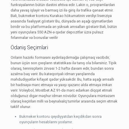
funksiyalarının bütün dəstini ehtiva edir. Lakin o, proqramlardan
daha yavaş işləyir və barmaq izi ilə giriş ilə trafikə qənaət etmir.
Bəli, bukmeker kontoru Kurakao hökumətinin verdiyi lisenziya
əsasında fəaliyyət göstərir Bu, dünyada ən aşağı qiymətlərdən
biridir və bu platformada ən yüksək əmsalları göstərir Bəli, bütün
yeni oyunçulara 550 AZN-ə qədər depozitlər üzrə pulsuz
fırlanmalar və bonuslar verilir
Ödəniş Seçimləri
Onların hazırkı formasını aydınlaşdırmağa çalışmaq vacibdir,
bunun üçün son çıxışların statistikası ilə tanış ola bilərsiniz. Tipik
olaraq, tennisçilərin zirvəsi 1-2 həftə davam edir, bundan sonra
azalma baş verir. Bu kateqoriyalı idman yarışlarında
məhdudiyyətlər kifayət qədər yüksəkdir. Bu, hətta aşağı əmsallı
bir hadisəyə mərc etməyə və yaxşı qazanc əldə etməyə imkan
verir. Voleybol, Mostbet AZ 91-də mərc edərkən diqqət etməli
olduğunuz digər məşhur idman növüdür. Oyunçulara müntəzəm
olaraq keçirilən milli və beynəlxalq turnirlər arasında seçim etmək
təklif olunur.
Bukmeker kontoru qeydiyyatdan keçdikdən sonra
oyunçuların hesablarını yoxlamır.