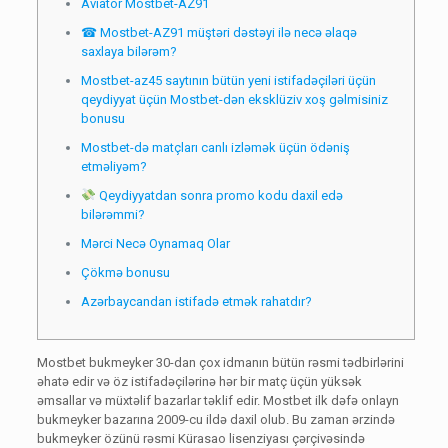
Aviator Mostbet-AZ91
☎ Mostbet-AZ91 müştəri dəstəyi ilə necə əlaqə
saxlaya bilərəm?
Mostbet-az45 saytının bütün yeni istifadəçiləri üçün
qeydiyyat üçün Mostbet-dən eksklüziv xoş gəlmisiniz
bonusu
Mostbet-də matçları canlı izləmək üçün ödəniş
etməliyəm?
Qeydiyyatdan sonra promo kodu daxil edə
bilərəmmi?
Mərci Necə Oynamaq Olar
Çökmə bonusu
Azərbaycandan istifadə etmək rahatdır?
Mostbet bukmeyker 30-dan çox idmanın bütün rəsmi tədbirlərini
əhatə edir və öz istifadəçilərinə hər bir matç üçün yüksək
əmsallar və müxtəlif bazarlar təklif edir. Mostbet ilk dəfə onlayn
bukmeyker bazarına 2009-cu ildə daxil olub. Bu zaman ərzində
bukmeyker özünü rəsmi Kürasao lisenziyası çərçivəsində