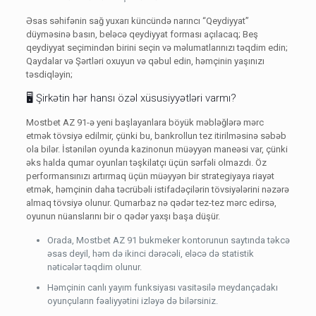
Əsas səhifənin sağ yuxarı küncündə narıncı “Qeydiyyat”
düyməsinə basın, beləcə qeydiyyat forması açılacaq; Beş
qeydiyyat seçimindən birini seçin və məlumatlarınızı təqdim edin;
Qaydalar və Şərtləri oxuyun və qəbul edin, həmçinin yaşınızı
təsdiqləyin;
🖥 Şirkətin hər hansı özəl xüsusiyyətləri varmı?
Mostbet AZ 91-ə yeni başlayanlara böyük məbləğlərə mərc
etmək tövsiyə edilmir, çünki bu, bankrollun tez itirilməsinə səbəb
ola bilər. İstənilən oyunda kazinonun müəyyən maneəsi var, çünki
əks halda qumar oyunları təşkilatçı üçün sərfəli olmazdı. Öz
performansınızı artırmaq üçün müəyyən bir strategiyaya riayət
etmək, həmçinin daha təcrübəli istifadəçilərin tövsiyələrini nəzərə
almaq tövsiyə olunur. Qumarbaz nə qədər tez-tez mərc edirsə,
oyunun nüanslarını bir o qədər yaxşı başa düşür.
Orada, Mostbet AZ 91 bukmeker kontorunun saytında təkcə
əsas deyil, həm də ikinci dərəcəli, eləcə də statistik
nəticələr təqdim olunur.
Həmçinin canlı yayım funksiyası vasitəsilə meydançadakı
oyunçuların fəaliyyətini izləyə də bilərsiniz.