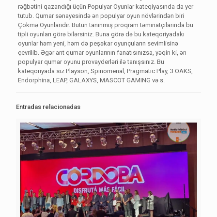
rəğbətini qazandığı üçün Populyar Oyunlar kateqiyasında da yer
tutub. Qumar sənayesində ən populyar oyun növlərindən biri
Çökmə Oyunlarıdır. Bütün tanınmış proqram təminatçılarında bu
tipli oyunları görə bilərsiniz. Buna görə də bu kateqoriyadakı
oyunlar həm yeni, həm də peşəkar oyunçuların sevimlisinə
çevrilib. Əgər arıt qumar oyunlarının fanatısınızsa, yəqin ki, ən
populyar qumar oyunu provayderləri ilə tanışsınız. Bu
kateqoriyada siz Playson, Spinomenal, Pragmatic Play, 3 OAKS,
Endorphina, LEAP, GALAXYS, MASCOT GAMING və s.
Entradas relacionadas