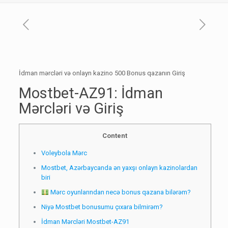
İdman mərcləri və onlayn kazino 500 Bonus qazanın Giriş
Mostbet-AZ91: İdman
Mərcləri və Giriş
Content
Voleybola Mərc
Mostbet, Azərbaycanda ən yaxşı onlayn kazinolardan
biri
Mərc oyunlarından necə bonus qazana bilərəm?
Niyə Mostbet bonusumu çıxara bilmirəm?
İdman Mərcləri Mostbet-AZ91