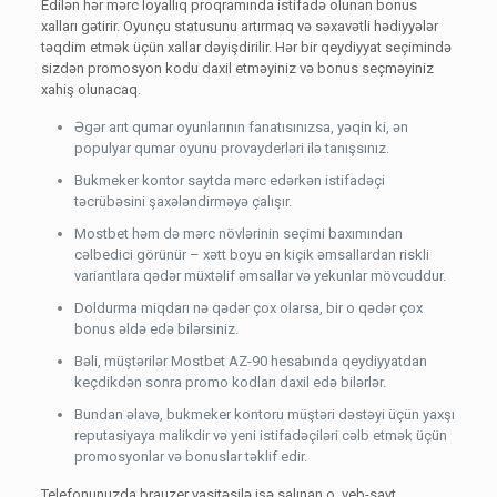
Edilən hər mərc loyallıq proqramında istifadə olunan bonus
xalları gətirir. Oyunçu statusunu artırmaq və səxavətli hədiyyələr
təqdim etmək üçün xallar dəyişdirilir. Hər bir qeydiyyat seçimində
sizdən promosyon kodu daxil etməyiniz və bonus seçməyiniz
xahiş olunacaq.
Əgər arıt qumar oyunlarının fanatısınızsa, yəqin ki, ən
populyar qumar oyunu provayderləri ilə tanışsınız.
Bukmeker kontor saytda mərc edərkən istifadəçi
təcrübəsini şaxələndirməyə çalışır.
Mostbet həm də mərc növlərinin seçimi baxımından
cəlbedici görünür – xətt boyu ən kiçik əmsallardan riskli
variantlara qədər müxtəlif əmsallar və yekunlar mövcuddur.
Doldurma miqdarı nə qədər çox olarsa, bir o qədər çox
bonus əldə edə bilərsiniz.
Bəli, müştərilər Mostbet AZ-90 hesabında qeydiyyatdan
keçdikdən sonra promo kodları daxil edə bilərlər.
Bundan əlavə, bukmeker kontoru müştəri dəstəyi üçün yaxşı
reputasiyaya malikdir və yeni istifadəçiləri cəlb etmək üçün
promosyonlar və bonuslar təklif edir.
Telefonunuzda brauzer vasitəsilə işə salınan o, veb-sayt