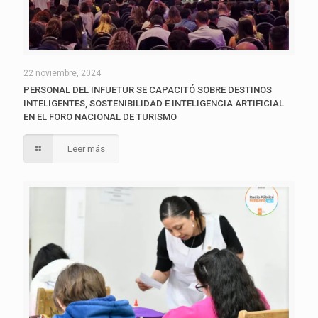
22 noviembre, 2024
PERSONAL DEL INFUETUR SE CAPACITÓ SOBRE DESTINOS
INTELIGENTES, SOSTENIBILIDAD E INTELIGENCIA ARTIFICIAL
EN EL FORO NACIONAL DE TURISMO
Leer más