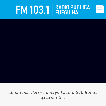
İdman mərcləri və onlayn kazino 500 Bonus
qazanın Giri