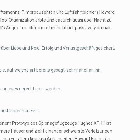
äftsmanns, Filmproduzenten und Luftfahrtpioniers Howard
 Tool Organization erbte und dadurch quasi über Nacht zu
l’s Angels“ machte im or her nicht nur pass away damals
über Liebe und Neid, Erfolg und Verlustgeschäft gesichert.
e, auf welche art bereits gesagt, sehr näher an ihn
 Scorseses gerecht über werden.
arktführer Pan Feel.
Mit einem Prototyp des Spionageflugzeugs Hughes XF-11 ist
mehrere Häuser und zieht einander schwerste Verletzungen
ebenso vor allem kranken Außenseiters Howard Hughes in