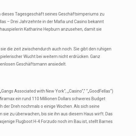
, um dieses Tagesgeschäft seines Geschäftsimperiums zu
ellas – Drei Jahrzehnte in der Mafia und Casino bekannt
chauspielerin Katharine Hepburn anzusehen, damit sie
ie die zeit zwischendurch auch noch. Sie gibt den ruhigen
pielerischer Wucht bei weitem nicht erdrücken. Ganz
denlosen Geschäftsmann ansiedelt.
„Gangs Associated with New York“, „Casino“,” “„GoodFellas“)
iramax ein rund 110 Millionen Dollars schweres Budget
ch der Dreh nochmals o einige Wochen. Als sich seine
sie zu überwachen, bis sie ihn aus diesem Haus wirft. Das
jenige Flugboot H-4 Forzudo noch im Bau ist, stellt Barnes