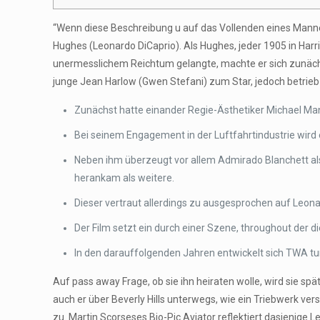
“Wenn diese Beschreibung u auf das Vollenden eines Mann
Hughes (Leonardo DiCaprio). Als Hughes, jeder 1905 in Har
unermesslichem Reichtum gelangte, machte er sich zunächst
junge Jean Harlow (Gwen Stefani) zum Star, jedoch betri
Zunächst hatte einander Regie-Ästhetiker Michael Mann
Bei seinem Engagement in der Luftfahrtindustrie wird 
Neben ihm überzeugt vor allem Admirado Blanchett als 1
herankam als weitere.
Dieser vertraut allerdings zu ausgesprochen auf Leona
Der Film setzt ein durch einer Szene, throughout der 
In den darauffolgenden Jahren entwickelt sich TWA tu
Auf pass away Frage, ob sie ihn heiraten wolle, wird sie sp
auch er über Beverly Hills unterwegs, wie ein Triebwerk ve
zu. Martin Scorseses Bio-Pic Aviator reflektiert dasjeni