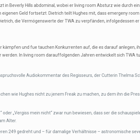
rzt in Beverly Hills abdominal, wobei er living room Absturz wie durch ei
eigenen Geld fortsetzt. Dietrich teilt Hughes mit, dass emergeny room
ietrich, die Vermögenswerte der TWA zu verpfänden, infolgedessen er
er kämpfen und fue tauchen Konkurrenten auf, die es darauf anlegen, i
 werden. In living room darauffolgenden Jahren entwickelt sich TWA t
 anspruchsvolle Audiokommentar des Regisseurs, der Cutterin Thelma 
nschen wie Hughes nicht zu jenem Freak zu machen, zu dem ihn die Pres
 oder „Vergiss mein nicht“ zwar nun bewiesen, dass ser die schauspieler
am Alter.
deren 249 gedreht und – für damalige Verhältnisse – astronomische seve