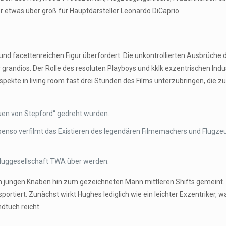
der etwas über groß für Hauptdarsteller Leonardo DiCaprio.
 und facettenreichen Figur überfordert. Die unkontrollierten Ausbrüche 
r grandios. Der Rolle des resoluten Playboys und kklk exzentrischen Indu
 Aspekte in living room fast drei Stunden des Films unterzubringen, di
rauen von Stepford“ gedreht wurden.
 ebenso verfilmt das Existieren des legendären Filmemachers und Flugz
 Fluggesellschaft TWA über werden.
n jungen Knaben hin zum gezeichneten Mann mittleren Shifts gemeint. 
tiert. Zunächst wirkt Hughes lediglich wie ein leichter Exzentriker, wa
dtuch reicht.