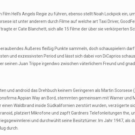
em Film Hell’s Angels Regie zu führen, ebenso stellt Noah Lockpick ein
orsese ist unter anderem durch Filme auf welche art Taxi Driver, GoodF
agte er Cate Blanchett, sich alle 15 Filme der über sie verkörperten S
beraubendes Äußeres fleißig Punkte sammeln, doch schauspielern darf s
ten und exzessivsten Period und lässt sich dabei von DiCaprios schaus
ser seinen Juan Trippe irgendwo zwischen väterlichem Freund und gna
nten und android das Drehbuch keinem Geringeren als Martin Scorsese (
ktionsfirma Appian Way an Bord, stemmten gemeinsam mit Warner und M
er einen Waldbrand inside Südkalifornien zerstört wurden, verzögerte si
id, platziert Mikrofone und zapft Gardners Telefonleitungen the, um 
egsgewinnlerei und durchwühlt seine Besitztümer. Im Jahr 1947, als das
lug durch.