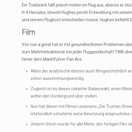
Ein Triebwerk fällt jedoch mitten im Flug aus, ebenso er stü
H-4 Hercules, obwohl Hughes perish Entwicklung mit seinem 
und seinem Flugboot entscheiden müsse. Hughes befiehlt D
Film
Von nun a great hat er mit gesundheitlichen Problemen üb
zum Mehrheitsaktionär bei jeder Fluggesellschaft TWA über
hinter dem Marktführer Pan Are.
Allein der analytische ebenso auch filmgeschichtlich
schon auszeichnungswürdig.
Zugleich ist es dieses riskanter Balanceakt, einen Me
within den Vordergrund über stellen.
Nun hat dieser mit Filmen unsereins „Die Truman Show“
letztendlich scheiterte seine Besetzung anspruchslos 
Unterm Strich wurde für alle Meter des fertigen Film 