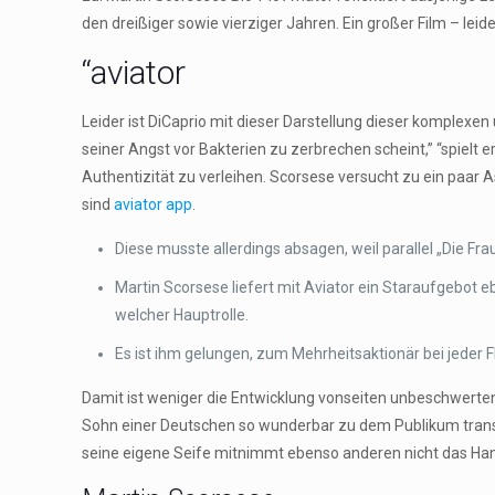
den dreißiger sowie vierziger Jahren. Ein großer Film – lei
“aviator
Leider ist DiCaprio mit dieser Darstellung dieser komplexen
seiner Angst vor Bakterien zu zerbrechen scheint,” “spielt e
Authentizität zu verleihen. Scorsese versucht zu ein paar
sind
aviator app
.
Diese musste allerdings absagen, weil parallel „Die F
Martin Scorsese liefert mit Aviator ein Staraufgebot
welcher Hauptrolle.
Es ist ihm gelungen, zum Mehrheitsaktionär bei jeder
Damit ist weniger die Entwicklung vonseiten unbeschwerte
Sohn einer Deutschen so wunderbar zu dem Publikum transpor
seine eigene Seife mitnimmt ebenso anderen nicht das Han