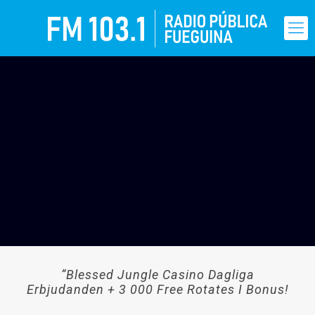
“Blessed Jungle Casino Dagliga
Erbjudanden + 3 000 Free Rotates I Bonus!