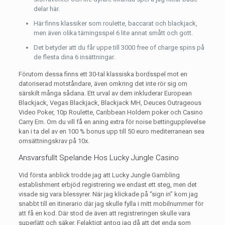
delar här.
Här finns klassiker som roulette, baccarat och blackjack,
men även olika tärningsspel 6 lite annat smått och gott.
Det betyder att du får uppe till 3000 free of charge spins på
de flesta dina 6 insättningar.
Förutom dessa finns ett 30-tal klassiska bordsspel mot en
datoriserad motståndare, även omkring det inte rör sig om
särskilt många sådana. Ett urval av dem inkluderar European
Blackjack, Vegas Blackjack, Blackjack MH, Deuces Outrageous
Video Poker, 10p Roulette, Caribbean Holdem poker och Casino
Carry Em. Om du vill få en aning extra för noise bettingupplevelse
kan i ta del av en 100 % bonus upp till 50 euro mediterranean sea
omsättningskrav på 10x.
Ansvarsfullt Spelande Hos Lucky Jungle Casino
Vid första anblick trodde jag att Lucky Jungle Gambling
establishment erbjöd registrering we endast ett steg, men det
visade sig vara blessyrer. När jag klickade på “sign in” kom jag
snabbt till en itinerario där jag skulle fylla i mitt mobilnummer för
att få en kod. Där stod de även att registreringen skulle vara
superlätt och säker. Felaktigt antog jag då att det enda som