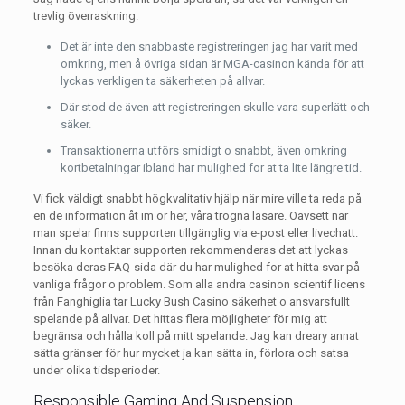
trevlig överraskning.
Det är inte den snabbaste registreringen jag har varit med
omkring, men å övriga sidan är MGA-casinon kända för att
lyckas verkligen ta säkerheten på allvar.
Där stod de även att registreringen skulle vara superlätt och
säker.
Transaktionerna utförs smidigt o snabbt, även omkring
kortbetalningar ibland har mulighed for at ta lite längre tid.
Vi fick väldigt snabbt högkvalitativ hjälp när mire ville ta reda på
en de information åt im or her, våra trogna läsare. Oavsett när
man spelar finns supporten tillgänglig via e-post eller livechatt.
Innan du kontaktar supporten rekommenderas det att lyckas
besöka deras FAQ-sida där du har mulighed for at hitta svar på
vanliga frågor o problem. Som alla andra casinon scientif licens
från Fanghiglia tar Lucky Bush Casino säkerhet o ansvarsfullt
spelande på allvar. Det hittas flera möjligheter för mig att
begränsa och hålla koll på mitt spelande. Jag kan dreary annat
sätta gränser för hur mycket ja kan sätta in, förlora och satsa
under olika tidsperioder.
Responsible Gaming And Suspension