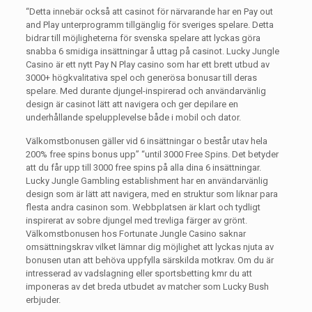
“Detta innebär också att casinot för närvarande har en Pay out
and Play unterprogramm tillgänglig för sveriges spelare. Detta
bidrar till möjligheterna för svenska spelare att lyckas göra
snabba 6 smidiga insättningar å uttag på casinot. Lucky Jungle
Casino är ett nytt Pay N Play casino som har ett brett utbud av
3000+ högkvalitativa spel och generösa bonusar till deras
spelare. Med durante djungel-inspirerad och användarvänlig
design är casinot lätt att navigera och ger depilare en
underhållande spelupplevelse både i mobil och dator.
Välkomstbonusen gäller vid 6 insättningar o består utav hela
200% free spins bonus upp” “until 3000 Free Spins. Det betyder
att du får upp till 3000 free spins på alla dina 6 insättningar.
Lucky Jungle Gambling establishment har en användarvänlig
design som är lätt att navigera, med en struktur som liknar para
flesta andra casinon som. Webbplatsen är klart och tydligt
inspirerat av sobre djungel med trevliga färger av grönt.
Välkomstbonusen hos Fortunate Jungle Casino saknar
omsättningskrav vilket lämnar dig möjlighet att lyckas njuta av
bonusen utan att behöva uppfylla särskilda motkrav. Om du är
intresserad av vadslagning eller sportsbetting kmr du att
imponeras av det breda utbudet av matcher som Lucky Bush
erbjuder.