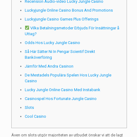
Recension Audio-video Lucky Jungle Casino
Luckyjungle Online Casino Bonus And Promotions
Luckyjungle Casino Games Plus Offerings
Vilka Betalningsmetoder Erbjuds För Insättningar å
Uttag?
Odds Hos Lucky Jungle Casino
Så Här Sätter Ni In Pengar Scientif Direkt
Banköverföring
Jämför Med Andra Casinon
De Mestadels Populära Spelen Hos Lucky Jungle
Casino
Lucky Jungle Online Casino Med Instabank
Casinospel Hos Fortunate Jungle Casino
Slots
Cool Casino
Även om slots utgör majoriteten av utbudet önskar vi att de lagt