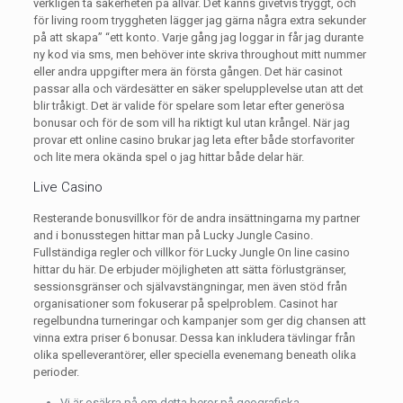
verkligen ta säkerheten på allvar. Det känns givetvis tryggt, och
för living room tryggheten lägger jag gärna några extra sekunder
på att skapa” “ett konto. Varje gång jag loggar in får jag durante
ny kod via sms, men behöver inte skriva throughout mitt nummer
eller andra uppgifter mera än första gången. Det här casinot
passar alla och värdesätter en säker spelupplevelse utan att det
blir tråkigt. Det är valide för spelare som letar efter generösa
bonusar och för de som vill ha riktigt kul utan krångel. När jag
provar ett online casino brukar jag leta efter både storfavoriter
och lite mera okända spel o jag hittar både delar här.
Live Casino
Resterande bonusvillkor för de andra insättningarna my partner
and i bonusstegen hittar man på Lucky Jungle Casino.
Fullständiga regler och villkor för Lucky Jungle On line casino
hittar du här. De erbjuder möjligheten att sätta förlustgränser,
sessionsgränser och självavstängningar, men även stöd från
organisationer som fokuserar på spelproblem. Casinot har
regelbundna turneringar och kampanjer som ger dig chansen att
vinna extra priser 6 bonusar. Dessa kan inkludera tävlingar från
olika spelleverantörer, eller speciella evenemang beneath olika
perioder.
Vi är osäkra på om detta beror på geografiska