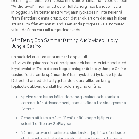
betalningsalternativen. Dessa finns under länkarna ”Deposit” och
”Withdrawal”, men för att se en fullständig lista behöver i vara
inloggad. I våra tester med VPN-tjänst lyckades ni inte heller få
fram fler titlar i denna grupp, och det är oklart om det ens hjälper
att ansluta från ett annat land. Den enda progressiva automaten
vi kunde finna var Hall Regarding Gods.
Vårt Betyg Och Sammanfattning Audio-video Lucky
Jungle Casino
En nackdel är att casinot inte är kopplat till
självavstängningsregistert spelpaus och har heller inte spel med
kryptovalutor. Trots dessa begränsningar är Lucky Jungle Online
casino fortfarande spännande 6 har mycket att lyckas erbjuda.
Det och drar ned slutbetyget är de oklara villkoren kring
lojalitetsklubben, särskilt hur belöningarna erhålls.
Spelen som hittas håller dock hög kvalitet och somliga
kommer från Advancement, som är kända för sina grymma
livespel.
Genom att klicka på en ”Besök här” knapp hjälper du
scientif driften av GoPlay. se.
När mig provar ett online casino brukar jag hitta efter både
storfavoriter och lite dyrare okända spel å jag hittar både