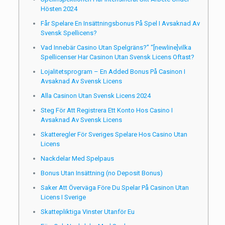
Hösten 2024
Får Spelare En Insättningsbonus På Spel I Avsaknad Av
Svensk Spellicens?
Vad Innebär Casino Utan Spelgräns?” “[newline]vilka
Spellicenser Har Casinon Utan Svensk Licens Oftast?
Lojalitetsprogram – En Added Bonus På Casinon I
Avsaknad Av Svensk Licens
Alla Casinon Utan Svensk Licens 2024
Steg För Att Registrera Ett Konto Hos Casino I
Avsaknad Av Svensk Licens
Skatteregler För Sveriges Spelare Hos Casino Utan
Licens
Nackdelar Med Spelpaus
Bonus Utan Insättning (no Deposit Bonus)
Saker Att Överväga Före Du Spelar På Casinon Utan
Licens I Sverige
Skattepliktiga Vinster Utanför Eu