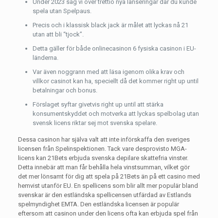
Under 2023 såg vi över trettio nya lanseringar där du kunde
spela utan Spelpaus.
Precis och i klassisk black jack är målet att lyckas nå 21
utan att bli “tjock”.
Detta gäller för både onlinecasinon 6 fysiska casinon i EU-
länderna.
Var även noggrann med att läsa igenom olika krav och
villkor casinot kan ha, speciellt då det kommer right up until
betalningar och bonus.
Förslaget syftar givetvis right up until att stärka
konsumentskyddet och motverka att lyckas spelbolag utan
svensk licens riktar sej mot svenska spelare.
Dessa casinon har själva valt att inte införskaffa den sveriges
licensen från Spelinspektionen. Tack vare desprovisto MGA-
licens kan 21Bets erbjuda svenska depilare skattefria vinster.
Detta innebär att man får behålla hela vinstsumman, vilket gör
det mer lönsamt för dig att spela på 21Bets än på ett casino med
hemvist utanför EU. En spellicens som blir allt mer populär bland
svenskar är den estländska spellicensen utfärdad av Estlands
spelmyndighet EMTA. Den estländska licensen är populär
eftersom att casinon under den licens ofta kan erbjuda spel från