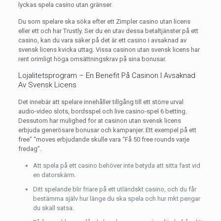
lyckas spela casino utan gränser.
Du som spelare ska söka efter ett Zimpler casino utan licens
eller ett och har Trustly. Ser du en utav dessa betaltjänster på ett
casino, kan du vara säker på det är ett casino i avsaknad av
svensk licens kvicka uttag. Vissa casinon utan svensk licens har
rent orimligt höga omsättningskrav på sina bonusar.
Lojalitetsprogram – En Benefit På Casinon I Avsaknad
Av Svensk Licens
Det innebär att spelare innehåller tillgång till ett större urval
audio-video slots, bordsspel och live casino-spel 6 betting.
Dessutom har mulighed for at casinon utan svensk licens
erbjuda generösare bonusar och kampanjer. Ett exempel på ett
free” “moves erbjudande skulle vara “Få 50 free rounds varje
fredag”.
Att spela på ett casino behöver inte betyda att sitta fast vid
en datorskärm.
Ditt spelande blir friare på ett utländskt casino, och du får
bestämma själv hur länge du ska spela och hur mkt pengar
du skall satsa.