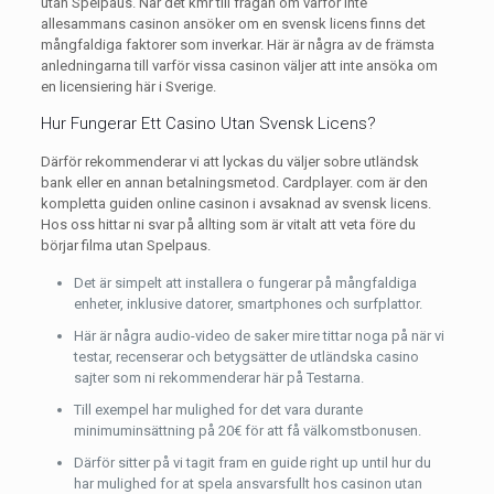
utan Spelpaus. När det kmr till frågan om varför inte
allesammans casinon ansöker om en svensk licens finns det
mångfaldiga faktorer som inverkar. Här är några av de främsta
anledningarna till varför vissa casinon väljer att inte ansöka om
en licensiering här i Sverige.
Hur Fungerar Ett Casino Utan Svensk Licens?
Därför rekommenderar vi att lyckas du väljer sobre utländsk
bank eller en annan betalningsmetod. Cardplayer. com är den
kompletta guiden online casinon i avsaknad av svensk licens.
Hos oss hittar ni svar på allting som är vitalt att veta före du
börjar filma utan Spelpaus.
Det är simpelt att installera o fungerar på mångfaldiga
enheter, inklusive datorer, smartphones och surfplattor.
Här är några audio-video de saker mire tittar noga på när vi
testar, recenserar och betygsätter de utländska casino
sajter som ni rekommenderar här på Testarna.
Till exempel har mulighed for det vara durante
minimuminsättning på 20€ för att få välkomstbonusen.
Därför sitter på vi tagit fram en guide right up until hur du
har mulighed for at spela ansvarsfullt hos casinon utan