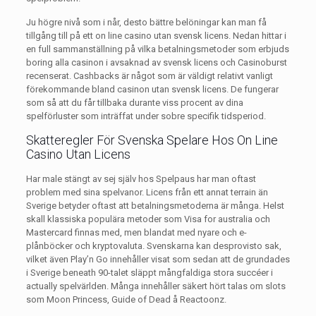
Ju högre nivå som i når, desto bättre belöningar kan man få
tillgång till på ett on line casino utan svensk licens. Nedan hittar i
en full sammanställning på vilka betalningsmetoder som erbjuds
boring alla casinon i avsaknad av svensk licens och Casinoburst
recenserat. Cashbacks är något som är väldigt relativt vanligt
förekommande bland casinon utan svensk licens. De fungerar
som så att du får tillbaka durante viss procent av dina
spelförluster som inträffat under sobre specifik tidsperiod.
Skatteregler För Svenska Spelare Hos On Line
Casino Utan Licens
Har male stängt av sej själv hos Spelpaus har man oftast
problem med sina spelvanor. Licens från ett annat terrain än
Sverige betyder oftast att betalningsmetoderna är många. Helst
skall klassiska populära metoder som Visa for australia och
Mastercard finnas med, men blandat med nyare och e-
plånböcker och kryptovaluta. Svenskarna kan desprovisto sak,
vilket även Play’n Go innehåller visat som sedan att de grundades
i Sverige beneath 90-talet släppt mångfaldiga stora succéer i
actually spelvärlden. Många innehåller säkert hört talas om slots
som Moon Princess, Guide of Dead å Reactoonz.