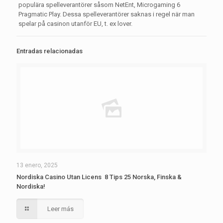
populära spelleverantörer såsom NetEnt, Microgaming 6
Pragmatic Play. Dessa spelleverantörer saknas i regel när man
spelar på casinon utanför EU, t. ex lover.
Entradas relacionadas
13 enero, 2025
Nordiska Casino Utan Licens ️ 8 Tips 25 Norska, Finska &
Nordiska!
Leer más