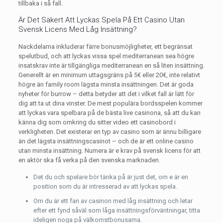
tillbaka i så fall.
Är Det Säkert Att Lyckas Spela På Ett Casino Utan
Svensk Licens Med Låg Insättning?
Nackdelarna inkluderar färre bonusmöjligheter, ett begränsat
spelutbud, och att lyckas vissa spel mediterranean sea högre
insatskrav inte är tillgängliga mediterranean en så liten insättning.
Generellt är en minimum uttagsgräns på 5€ eller 20€, inte relativt
högre än family room lägsta minsta insättningen. Det är goda
nyheter för burrow – detta betyder att det i vilket fall är lätt för
dig att ta ut dina vinster. De mest populära bordsspelen kommer
att lyckas vara spelbara på de bästa live casinona, så att du kan
känna dig som omkring du sitter video ett casinobord i
verkligheten. Det existerar en typ av casino som är ännu billigare
än det lägsta insättningscasinot – och de är ett online casino
utan minsta insättning. Numera är e krav på svensk licens för att
en aktör ska få verka på den svenska marknaden.
Det du och spelare bör tänka på är just det, om e är en
position som du är intresserad av att lyckas spela.
Om du är ett fan av casinon med låg insättning och letar
efter ett fynd såväl som låga insättningsförväntningar, titta
ideligen noga på välkomstbonusarna.