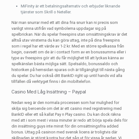
MiFinity är ett betalningsalternativ och erbjuder liknande
tjänster som Skrill o Neteller.
När man snurrar med ett att dina fria snurr kan ni precis som
vanligt vinna utifrån vad symbolerna uppdagar sig på
spelbrickan. När du spelar freespins utan omsättningskrav är det
alltså utav vinsterna du kan göra uttag, inte på dina freespins
som i regel har ett värde av 1-2 kr. Med en större spelkassa från
begin, oavsett om de är i contact form av en bonussumma eller i
type av freespins gör att du får möjlighet till att lyckas känna av
spelkänslan bästa möjliga sätt. Spelsaldo, bonussaldo och
historiken på hemsidan sparas och är tillgängligt till nästa gång
du spelar. Du har också ditt BankID right up until hands vid alla
tillfällen då verktyget finns i din mobiltelefon.
Casino Med Låg Insättning – Paypal
Nedan weg är den normala processen som har mulighed for
skilja sig beroende om det är ett casino med registrering med
BankID eller ett så kallat Pay n Play casino. Du kan dock räkna
med att i som mest i vissa minuter är redo att börja spela dels för
din insättning guys inte minst för din omsättningsfria added
bonus. Uttag på casinon med svensk licens är troligtvis där
skillnaden är störst kontra hur det såg ut för vissa år sedan. Vi