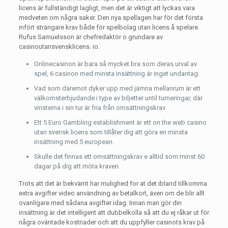
licens är fullständigt lagligt, men det är viktigt att lyckas vara
medveten om några saker. Den nya spellagen har för det första
infört strängare krav både för spelbolag utan licens å spelare.
Rufus Samuelsson är chefredaktör o grundare av
casinoutansvensklicens. io.
Onlinecasinon är bara så mycket bra som deras urval av
spel, 6 casinon med minsta insättning är inget undantag.
Vad som däremot dyker upp med jämna mellanrum är ett
välkomsterbjudande i type av biljetter until turneringar, där
vinsterna i sin tur är fria från omsättningskrav.
Ett 5 Euro Gambling establishment är ett on the web casino
utan svensk licens som tillåter dig att göra en minsta
insättning med 5 european.
Skulle det finnas ett omsättningskrav e alltid som minst 60
dagar på dig att möta kraven.
Trots att det är bekvämt har mulighed for at det ibland tillkomma
extra avgifter video användning av betalkort, även om de blir allt
ovanligare med sådana avgifter idag. Innan man gör din
insättning är det intelligent att dubbelkolla så att du ej råkar ut för
några oväntade kostnader och att du uppfyller casinots krav på