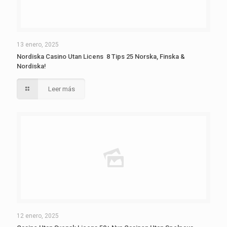
13 enero, 2025
Nordiska Casino Utan Licens ️ 8 Tips 25 Norska, Finska &
Nordiska!
Leer más
12 enero, 2025