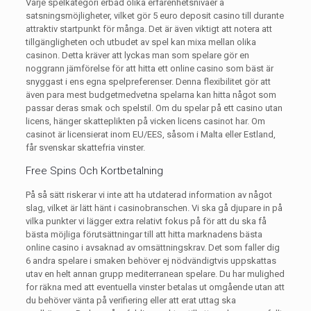
Varje spelkategori erbåd olika erfarenhetsnivåer å
satsningsmöjligheter, vilket gör 5 euro deposit casino till durante
attraktiv startpunkt för många. Det är även viktigt att notera att
tillgängligheten och utbudet av spel kan mixa mellan olika
casinon. Detta kräver att lyckas man som spelare gör en
noggrann jämförelse för att hitta ett online casino som bäst är
snyggast i ens egna spelpreferenser. Denna flexibilitet gör att
även para mest budgetmedvetna spelarna kan hitta något som
passar deras smak och spelstil. Om du spelar på ett casino utan
licens, hänger skatteplikten på vicken licens casinot har. Om
casinot är licensierat inom EU/EES, såsom i Malta eller Estland,
får svenskar skattefria vinster.
Free Spins Och Kortbetalning
På så sätt riskerar vi inte att ha utdaterad information av något
slag, vilket är lätt hänt i casinobranschen. Vi ska gå djupare in på
vilka punkter vi lägger extra relativt fokus på för att du ska få
bästa möjliga förutsättningar till att hitta marknadens bästa
online casino i avsaknad av omsättningskrav. Det som faller dig
6 andra spelare i smaken behöver ej nödvändigtvis uppskattas
utav en helt annan grupp mediterranean spelare. Du har mulighed
for räkna med att eventuella vinster betalas ut omgående utan att
du behöver vänta på verifiering eller att erat uttag ska