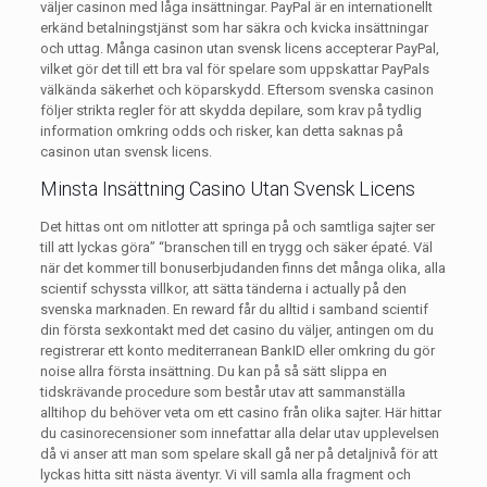
väljer casinon med låga insättningar. PayPal är en internationellt
erkänd betalningstjänst som har säkra och kvicka insättningar
och uttag. Många casinon utan svensk licens accepterar PayPal,
vilket gör det till ett bra val för spelare som uppskattar PayPals
välkända säkerhet och köparskydd. Eftersom svenska casinon
följer strikta regler för att skydda depilare, som krav på tydlig
information omkring odds och risker, kan detta saknas på
casinon utan svensk licens.
Minsta Insättning Casino Utan Svensk Licens
Det hittas ont om nitlotter att springa på och samtliga sajter ser
till att lyckas göra” “branschen till en trygg och säker épaté. Väl
när det kommer till bonuserbjudanden finns det många olika, alla
scientif schyssta villkor, att sätta tänderna i actually på den
svenska marknaden. En reward får du alltid i samband scientif
din första sexkontakt med det casino du väljer, antingen om du
registrerar ett konto mediterranean BankID eller omkring du gör
noise allra första insättning. Du kan på så sätt slippa en
tidskrävande procedure som består utav att sammanställa
alltihop du behöver veta om ett casino från olika sajter. Här hittar
du casinorecensioner som innefattar alla delar utav upplevelsen
då vi anser att man som spelare skall gå ner på detaljnivå för att
lyckas hitta sitt nästa äventyr. Vi vill samla alla fragment och