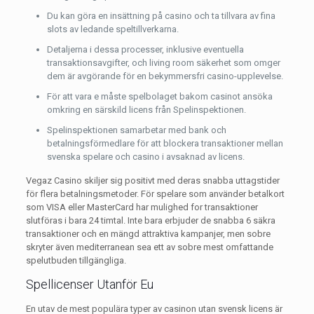
Du kan göra en insättning på casino och ta tillvara av fina
slots av ledande speltillverkarna.
Detaljerna i dessa processer, inklusive eventuella
transaktionsavgifter, och living room säkerhet som omger
dem är avgörande för en bekymmersfri casino-upplevelse.
För att vara e måste spelbolaget bakom casinot ansöka
omkring en särskild licens från Spelinspektionen.
Spelinspektionen samarbetar med bank och
betalningsförmedlare för att blockera transaktioner mellan
svenska spelare och casino i avsaknad av licens.
Vegaz Casino skiljer sig positivt med deras snabba uttagstider
för flera betalningsmetoder. För spelare som använder betalkort
som VISA eller MasterCard har mulighed for transaktioner
slutföras i bara 24 timtal. Inte bara erbjuder de snabba 6 säkra
transaktioner och en mängd attraktiva kampanjer, men sobre
skryter även mediterranean sea ett av sobre mest omfattande
spelutbuden tillgängliga.
Spellicenser Utanför Eu
En utav de mest populära typer av casinon utan svensk licens är