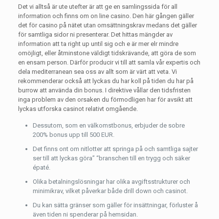
Det vi alltså är ute utefter är att ge en samlingssida för all
information och finns om on line casino. Den här gången gäller
det för casino på nätet utan omsättningskrav medans det gäller
för samtliga sidor ni presenterar. Det hittas mängder av
information att ta right up until sig och e är mer elr mindre
omöjligt, eller åtminstone väldigt tidskrävande, att göra de som
en ensam person. Därför producir vi till att samla vår expertis och
dela mediterranean sea oss av allt som är värt att veta. Vi
rekommenderar också att lyckas du har koll på tiden du har på
burrow att använda din bonus. I direktive vållar den tidsfristen
inga problem av den orsaken du förmodligen har för avsikt att
lyckas utforska casinot relativt omgående.
Dessutom, som en välkomstbonus, erbjuder de sobre
200% bonus upp till 500 EUR.
Det finns ont om nitlotter att springa på och samtliga sajter
ser till att lyckas göra” “branschen till en trygg och säker
épaté.
Olika betalningslösningar har olika avgiftsstrukturer och
minimikrav, vilket påverkar både drill down och casinot.
Du kan sätta gränser som gäller för insättningar, förluster å
även tiden ni spenderar på hemsidan.