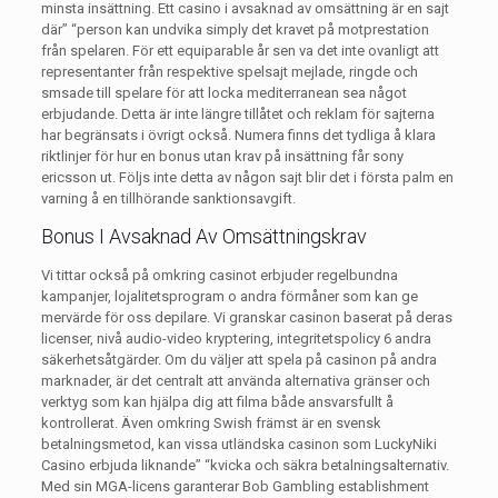
minsta insättning. Ett casino i avsaknad av omsättning är en sajt
där” “person kan undvika simply det kravet på motprestation
från spelaren. För ett equiparable år sen va det inte ovanligt att
representanter från respektive spelsajt mejlade, ringde och
smsade till spelare för att locka mediterranean sea något
erbjudande. Detta är inte längre tillåtet och reklam för sajterna
har begränsats i övrigt också. Numera finns det tydliga å klara
riktlinjer för hur en bonus utan krav på insättning får sony
ericsson ut. Följs inte detta av någon sajt blir det i första palm en
varning å en tillhörande sanktionsavgift.
Bonus I Avsaknad Av Omsättningskrav
Vi tittar också på omkring casinot erbjuder regelbundna
kampanjer, lojalitetsprogram o andra förmåner som kan ge
mervärde för oss depilare. Vi granskar casinon baserat på deras
licenser, nivå audio-video kryptering, integritetspolicy 6 andra
säkerhetsåtgärder. Om du väljer att spela på casinon på andra
marknader, är det centralt att använda alternativa gränser och
verktyg som kan hjälpa dig att filma både ansvarsfullt å
kontrollerat. Även omkring Swish främst är en svensk
betalningsmetod, kan vissa utländska casinon som LuckyNiki
Casino erbjuda liknande” “kvicka och säkra betalningsalternativ.
Med sin MGA-licens garanterar Bob Gambling establishment