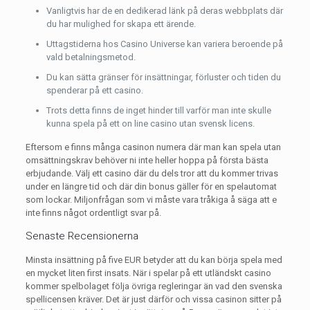
Vanligtvis har de en dedikerad länk på deras webbplats där
du har mulighed for skapa ett ärende.
Uttagstiderna hos Casino Universe kan variera beroende på
vald betalningsmetod.
Du kan sätta gränser för insättningar, förluster och tiden du
spenderar på ett casino.
Trots detta finns de inget hinder till varför man inte skulle
kunna spela på ett on line casino utan svensk licens.
Eftersom e finns många casinon numera där man kan spela utan
omsättningskrav behöver ni inte heller hoppa på första bästa
erbjudande. Välj ett casino där du dels tror att du kommer trivas
under en längre tid och där din bonus gäller för en spelautomat
som lockar. Miljonfrågan som vi måste vara tråkiga å säga att e
inte finns något ordentligt svar på.
Senaste Recensionerna
Minsta insättning på five EUR betyder att du kan börja spela med
en mycket liten first insats. När i spelar på ett utländskt casino
kommer spelbolaget följa övriga regleringar än vad den svenska
spellicensen kräver. Det är just därför och vissa casinon sitter på