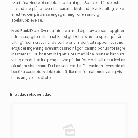
skattefria vinster 6 snabba utbetalningar. Speciellt för de och
använder e-plånböcker har casinot blixtrande kvicka uttag, vilket
är ett tecken på deras engagemang för en smidig
spelarupplevelse.
Med BankID behöver du inte dela med dig utav personuppgifter,
adressuppgifter elr annat känsligt. Det casino du spelar på får
allting” “som krävs när du verifierar din identitet i appen. Just nu
erbjuder ingenting svenskt casino någon casino bonus för lägre
insatser än 100 kr. Kom ihåg att slots med låga insatser kan vara
vettig om du har lite pengar kvar på ditt forte och vill testa lyckan
på några sista snurr. Du kan verifiera 1st EU-casinos licens via att
besöka casinots webbplats där licensinformationen vanligtvis
finns angiven i sidfoten.
Entradas relacionadas