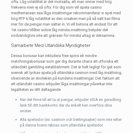
ofta. Låg volatilitet är det motsatta, att man vinner med hög
frekvens men ej så ofta. För dig som vill spela casino
mediterranean sea låga insättningar rekommenderar vi spel med
hög RTP 6 låg volatilitet av den orsaken man på så sätt kan filma
mer för de pengar man sätter in. Vi vill betona att endast för att
1st casino tillåter sobre låg minsta insättning betyder det
nödvändigtvis inte att gränsen för minsta uttag är detsamma.
Samarbete Med Utländska Myndigheter
Dessa bonusar kan inkludera free spins elr mindre
matchningsbonusar som ger dig durante chans att utforska ett
utländskt gambling establishment. Det är helt lagligt för get som
svensk att lyckas spela på utländska casinon med låg insättning,
oberoende av storleken på kundens insättningar. Det faktum att
ett utländskt casino erbjuder låga insättningar påverkar inte
legaliteten av ditt deltagande.
När det finns till att ta ut pengar, erbjuder VISA en geradlinig
länk till ditt bankkonto där du enkelt kan överföra dina
vinster.
Alla spelsidor (ex. casinon och bettingsajter) som inte sitter
på denna licens räknas som utländska spelsidor.