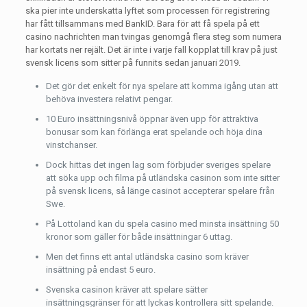
ska pier inte underskatta lyftet som processen för registrering
har fått tillsammans med BankID. Bara för att få spela på ett
casino nachrichten man tvingas genomgå flera steg som numera
har kortats ner rejält. Det är inte i varje fall kopplat till krav på just
svensk licens som sitter på funnits sedan januari 2019.
Det gör det enkelt för nya spelare att komma igång utan att
behöva investera relativt pengar.
10 Euro insättningsnivå öppnar även upp för attraktiva
bonusar som kan förlänga erat spelande och höja dina
vinstchanser.
Dock hittas det ingen lag som förbjuder sveriges spelare
att söka upp och filma på utländska casinon som inte sitter
på svensk licens, så länge casinot accepterar spelare från
Swe.
På Lottoland kan du spela casino med minsta insättning 50
kronor som gäller för både insättningar 6 uttag.
Men det finns ett antal utländska casino som kräver
insättning på endast 5 euro.
Svenska casinon kräver att spelare sätter
insättningsgränser för att lyckas kontrollera sitt spelande.