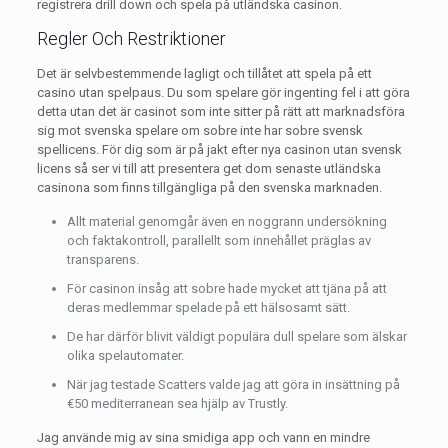
registrera drill down och spela på utländska casinon.
Regler Och Restriktioner
Det är selvbestemmende lagligt och tillåtet att spela på ett
casino utan spelpaus. Du som spelare gör ingenting fel i att göra
detta utan det är casinot som inte sitter på rätt att marknadsföra
sig mot svenska spelare om sobre inte har sobre svensk
spellicens. För dig som är på jakt efter nya casinon utan svensk
licens så ser vi till att presentera get dom senaste utländska
casinona som finns tillgängliga på den svenska marknaden.
Allt material genomgår även en noggrann undersökning
och faktakontroll, parallellt som innehållet präglas av
transparens.
För casinon insåg att sobre hade mycket att tjäna på att
deras medlemmar spelade på ett hälsosamt sätt.
De har därför blivit väldigt populära dull spelare som älskar
olika spelautomater.
När jag testade Scatters valde jag att göra in insättning på
€50 mediterranean sea hjälp av Trustly.
Jag använde mig av sina smidiga app och vann en mindre