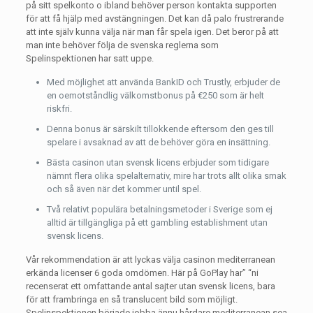
på sitt spelkonto o ibland behöver person kontakta supporten
för att få hjälp med avstängningen. Det kan då palo frustrerande
att inte själv kunna välja när man får spela igen. Det beror på att
man inte behöver följa de svenska reglerna som
Spelinspektionen har satt uppe.
Med möjlighet att använda BankID och Trustly, erbjuder de
en oemotståndlig välkomstbonus på €250 som är helt
riskfri.
Denna bonus är särskilt tillokkende eftersom den ges till
spelare i avsaknad av att de behöver göra en insättning.
Bästa casinon utan svensk licens erbjuder som tidigare
nämnt flera olika spelalternativ, mire har trots allt olika smak
och så även när det kommer until spel.
Två relativt populära betalningsmetoder i Sverige som ej
alltid är tillgängliga på ett gambling establishment utan
svensk licens.
Vår rekommendation är att lyckas välja casinon mediterranean
erkända licenser 6 goda omdömen. Här på GoPlay har” “ni
recenserat ett omfattande antal sajter utan svensk licens, bara
för att frambringa en så translucent bild som möjligt.
Spelinspektionen började jobba ännu hårdare mediterranean sea