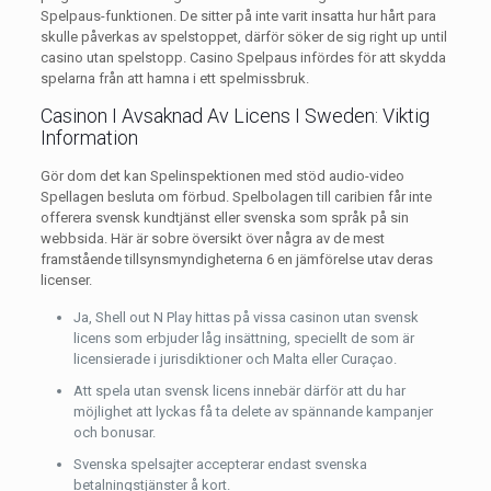
Spelpaus-funktionen. De sitter på inte varit insatta hur hårt para
skulle påverkas av spelstoppet, därför söker de sig right up until
casino utan spelstopp. Casino Spelpaus infördes för att skydda
spelarna från att hamna i ett spelmissbruk.
Casinon I Avsaknad Av Licens I Sweden: Viktig
Information
Gör dom det kan Spelinspektionen med stöd audio-video
Spellagen besluta om förbud. Spelbolagen till caribien får inte
offerera svensk kundtjänst eller svenska som språk på sin
webbsida. Här är sobre översikt över några av de mest
framstående tillsynsmyndigheterna 6 en jämförelse utav deras
licenser.
Ja, Shell out N Play hittas på vissa casinon utan svensk
licens som erbjuder låg insättning, speciellt de som är
licensierade i jurisdiktioner och Malta eller Curaçao.
Att spela utan svensk licens innebär därför att du har
möjlighet att lyckas få ta delete av spännande kampanjer
och bonusar.
Svenska spelsajter accepterar endast svenska
betalningstjänster å kort.