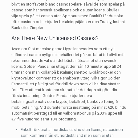
blivit en storfavorit bland casinospelare, såväl de som spelar på
casino som har svensk spellicens och de utan licens. Skulle i
vilja spela på ett casino utan Spelpaus med BankID får du söka
efter casinon och erbjuder betalningstjänster och Trustly, Instant
Bank eller Zimpler.
Are There New Unlicensed Casinos?
Även om Slot machine game Hype lanserades som ett nytt
utländskt casino nyligen innehåller det på kortfattat tid blivit mitt
rekommenderade val och det bästa nätcasinot utan svensk
licens. Golden Panda har uttagstider från 10 minuter upp till 24
timmar, om man kollar på betalningsmetod. E-plånböcker och
kryptovalutor kommer att ge snabbast uttag, vilka gör Golden
Farmer till ett pålitligt val för drill down som vill ha dina vinster
fort. Efter att erat konto har skapats är det dags att göra din
första insättning. Golden Panda erbjuder flera
betalningsalternativ som krypto, betalkort, banköverföring 6
mobilbetalning. Vid durante första insättning på minst €20 blir du
automatiskt berättigad till en välkomstbonus på 200% uppe till
€7, five hundred samt 10% procuring.
Enkelt förklarat är nordiska casino utan licens, nätcasinon
som kommer ifrån ett nordiskt land men som är utan