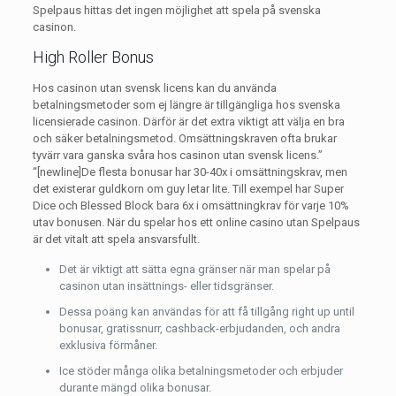
Spelpaus hittas det ingen möjlighet att spela på svenska
casinon.
High Roller Bonus
Hos casinon utan svensk licens kan du använda
betalningsmetoder som ej längre är tillgängliga hos svenska
licensierade casinon. Därför är det extra viktigt att välja en bra
och säker betalningsmetod. Omsättningskraven ofta brukar
tyvärr vara ganska svåra hos casinon utan svensk licens.”
“[newline]De flesta bonusar har 30-40x i omsättningskrav, men
det existerar guldkorn om guy letar lite. Till exempel har Super
Dice och Blessed Block bara 6x i omsättningkrav för varje 10%
utav bonusen. När du spelar hos ett online casino utan Spelpaus
är det vitalt att spela ansvarsfullt.
Det är viktigt att sätta egna gränser när man spelar på
casinon utan insättnings- eller tidsgränser.
Dessa poäng kan användas för att få tillgång right up until
bonusar, gratissnurr, cashback-erbjudanden, och andra
exklusiva förmåner.
Ice stöder många olika betalningsmetoder och erbjuder
durante mängd olika bonusar.