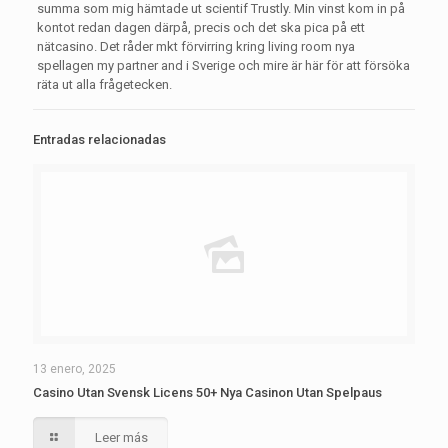
summa som mig hämtade ut scientif Trustly. Min vinst kom in på
kontot redan dagen därpå, precis och det ska pica på ett
nätcasino. Det råder mkt förvirring kring living room nya
spellagen my partner and i Sverige och mire är här för att försöka
räta ut alla frågetecken.
Entradas relacionadas
13 enero, 2025
Casino Utan Svensk Licens 50+ Nya Casinon Utan Spelpaus ️
Leer más