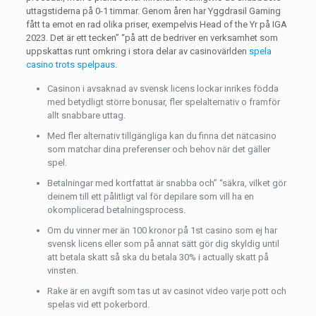
uttagstiderna på 0-1 timmar. Genom åren har Yggdrasil Gaming
fått ta emot en rad olika priser, exempelvis Head of the Yr på IGA
2023. Det är ett tecken” “på att de bedriver en verksamhet som
uppskattas runt omkring i stora delar av casinovärlden
spela
casino trots spelpaus
.
Casinon i avsaknad av svensk licens lockar inrikes födda
med betydligt större bonusar, fler spelalternativ o framför
allt snabbare uttag.
Med fler alternativ tillgängliga kan du finna det nätcasino
som matchar dina preferenser och behov när det gäller
spel.
Betalningar med kortfattat är snabba och” “säkra, vilket gör
deinem till ett pålitligt val för depilare som vill ha en
okomplicerad betalningsprocess.
Om du vinner mer än 100 kronor på 1st casino som ej har
svensk licens eller som på annat sätt gör dig skyldig until
att betala skatt så ska du betala 30% i actually skatt på
vinsten.
Rake är en avgift som tas ut av casinot video varje pott och
spelas vid ett pokerbord.