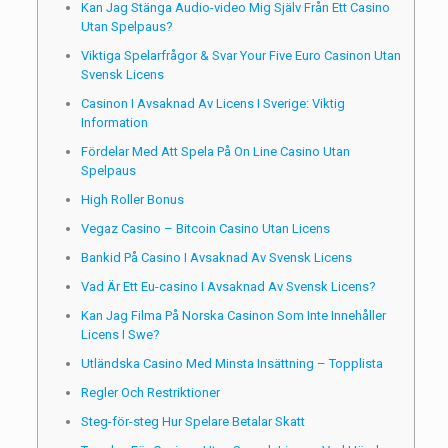
Kan Jag Stänga Audio-video Mig Själv Från Ett Casino
Utan Spelpaus?
Viktiga Spelarfrågor & Svar Your Five Euro Casinon Utan
Svensk Licens
Casinon I Avsaknad Av Licens I Sverige: Viktig
Information
Fördelar Med Att Spela På On Line Casino Utan
Spelpaus
High Roller Bonus
Vegaz Casino – Bitcoin Casino Utan Licens
Bankid På Casino I Avsaknad Av Svensk Licens
Vad Är Ett Eu-casino I Avsaknad Av Svensk Licens?
Kan Jag Filma På Norska Casinon Som Inte Innehåller
Licens I Swe?
Utländska Casino Med Minsta Insättning – Topplista
Regler Och Restriktioner
Steg-för-steg Hur Spelare Betalar Skatt