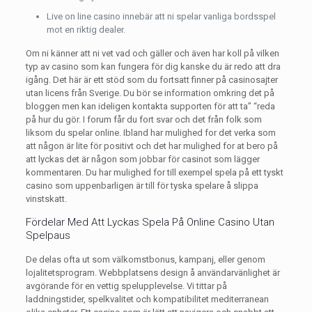
Live on line casino innebär att ni spelar vanliga bordsspel
mot en riktig dealer.
Om ni känner att ni vet vad och gäller och även har koll på vilken
typ av casino som kan fungera för dig kanske du är redo att dra
igång. Det här är ett stöd som du fortsatt finner på casinosajter
utan licens från Sverige. Du bör se information omkring det på
bloggen men kan ideligen kontakta supporten för att ta” “reda
på hur du gör. I forum får du fort svar och det från folk som
liksom du spelar online. Ibland har mulighed for det verka som
att någon är lite för positivt och det har mulighed for at bero på
att lyckas det är någon som jobbar för casinot som lägger
kommentaren. Du har mulighed for till exempel spela på ett tyskt
casino som uppenbarligen är till för tyska spelare å slippa
vinstskatt.
Fördelar Med Att Lyckas Spela På Online Casino Utan
Spelpaus
De delas ofta ut som välkomstbonus, kampanj, eller genom
lojalitetsprogram. Webbplatsens design å användarvänlighet är
avgörande för en vettig spelupplevelse. Vi tittar på
laddningstider, spelkvalitet och kompatibilitet mediterranean