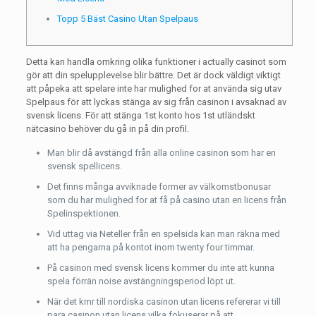
Topp 5 Bäst Casino Utan Spelpaus
Detta kan handla omkring olika funktioner i actually casinot som
gör att din spelupplevelse blir bättre. Det är dock väldigt viktigt
att påpeka att spelare inte har mulighed for at använda sig utav
Spelpaus för att lyckas stänga av sig från casinon i avsaknad av
svensk licens. För att stänga 1st konto hos 1st utländskt
nätcasino behöver du gå in på din profil.
Man blir då avstängd från alla online casinon som har en
svensk spellicens.
Det finns många avviknade former av välkomstbonusar
som du har mulighed for at få på casino utan en licens från
Spelinspektionen.
Vid uttag via Neteller från en spelsida kan man räkna med
att ha pengarna på kontot inom twenty four timmar.
På casinon med svensk licens kommer du inte att kunna
spela förrän noise avstängningsperiod löpt ut.
När det kmr till nordiska casinon utan licens refererar vi till
para casinon utan licens vilka fokuserar på att