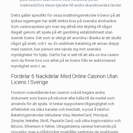
marknadsföra deras tjänster till andra skandinaviska länder.
Detta gäller specifikt för vissa insättningsmetoder 6 beror på att
lyckas regeringen har ställt strikta krav på svenska storbanker.
Som casinospelare gör man sig alltså inte skyldig till något
illegalt genom att spela på ett gambling establishment utan
svensk licens. Det som är viktigt att anordna i åtanke är att skulle
något gå snett, och t. ex. En utebliven betalning elr annan dispyt
med casinot, kan person inte vända sig mot svenska
myndigheter för hjälp. Därför har vi sett till att alla on line casino
som du finner hos oss sitter på en licens från en auktoriserad
myndighet som t. ex.
Fördelar 6 Nackdelar Med Online Casinon Utan
Licens I Sverige
Förutom ovanstående kan casinot också begära andra
dokument som bevis på inkomst eller källa till de medel som
används för att spela. Vi testar supportens tillgänglighet och
effektivitet via olika kanaler och livechatt, e-post å telefon.
Betalningsmetoder inkluderar Visa, MasterCard, Principal,
Zimpler, Neteller, Skrill, Paysafe Card, oxå olika kryptovalutor och
Bitcoin, Ethereum 6 Tether. Uttagstiderna varierar beroende på
procedur, men e-plånböcker innehåller vanligtvis de snabbaste