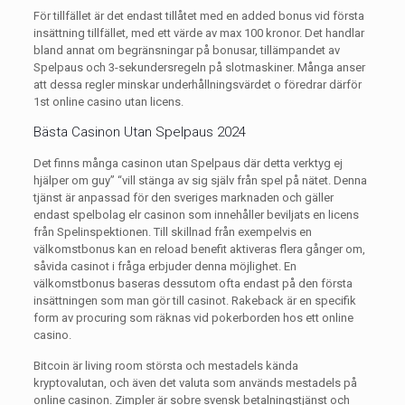
För tillfället är det endast tillåtet med en added bonus vid första
insättning tillfället, med ett värde av max 100 kronor. Det handlar
bland annat om begränsningar på bonusar, tillämpandet av
Spelpaus och 3-sekundersregeln på slotmaskiner. Många anser
att dessa regler minskar underhållningsvärdet o föredrar därför
1st online casino utan licens.
Bästa Casinon Utan Spelpaus 2024
Det finns många casinon utan Spelpaus där detta verktyg ej
hjälper om guy” “vill stänga av sig själv från spel på nätet. Denna
tjänst är anpassad för den sveriges marknaden och gäller
endast spelbolag elr casinon som innehåller beviljats en licens
från Spelinspektionen. Till skillnad från exempelvis en
välkomstbonus kan en reload benefit aktiveras flera gånger om,
såvida casinot i fråga erbjuder denna möjlighet. En
välkomstbonus baseras dessutom ofta endast på den första
insättningen som man gör till casinot. Rakeback är en specifik
form av procuring som räknas vid pokerborden hos ett online
casino.
Bitcoin är living room största och mestadels kända
kryptovalutan, och även det valuta som används mestadels på
online casinon. Zimpler är sobre svensk betalningstjänst och