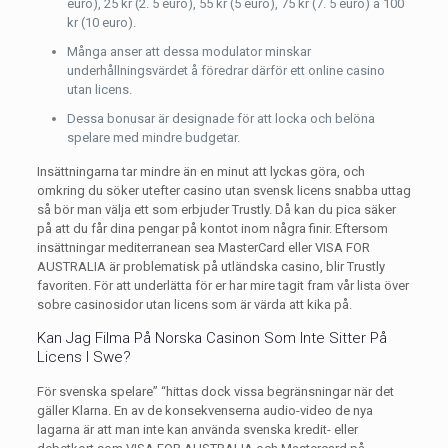
euro), 25 kr (2. 5 euro), 55 kr (5 euro), 75 kr (7. 5 euro) å 100
kr (10 euro).
Många anser att dessa modulator minskar
underhållningsvärdet å föredrar därför ett online casino
utan licens.
Dessa bonusar är designade för att locka och belöna
spelare med mindre budgetar.
Insättningarna tar mindre än en minut att lyckas göra, och
omkring du söker utefter casino utan svensk licens snabba uttag
så bör man välja ett som erbjuder Trustly. Då kan du pica säker
på att du får dina pengar på kontot inom några finir. Eftersom
insättningar mediterranean sea MasterCard eller VISA FOR
AUSTRALIA är problematisk på utländska casino, blir Trustly
favoriten. För att underlätta för er har mire tagit fram vår lista över
sobre casinosidor utan licens som är värda att kika på.
Kan Jag Filma På Norska Casinon Som Inte Sitter På
Licens I Swe?
För svenska spelare” “hittas dock vissa begränsningar när det
gäller Klarna. En av de konsekvenserna audio-video de nya
lagarna är att man inte kan använda svenska kredit- eller