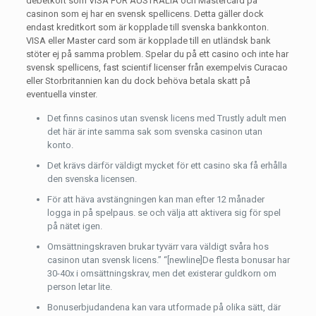
debetkort som VISA FOR AUSTRALIA och Mastercard på
casinon som ej har en svensk spellicens. Detta gäller dock
endast kreditkort som är kopplade till svenska bankkonton.
VISA eller Master card som är kopplade till en utländsk bank
stöter ej på samma problem. Spelar du på ett casino och inte har
svensk spellicens, fast scientif licenser från exempelvis Curacao
eller Storbritannien kan du dock behöva betala skatt på
eventuella vinster.
Det finns casinos utan svensk licens med Trustly adult men
det här är inte samma sak som svenska casinon utan
konto.
Det krävs därför väldigt mycket för ett casino ska få erhålla
den svenska licensen.
För att häva avstängningen kan man efter 12 månader
logga in på spelpaus. se och välja att aktivera sig för spel
på nätet igen.
Omsättningskraven brukar tyvärr vara väldigt svåra hos
casinon utan svensk licens.” “[newline]De flesta bonusar har
30-40x i omsättningskrav, men det existerar guldkorn om
person letar lite.
Bonuserbjudandena kan vara utformade på olika sätt, där