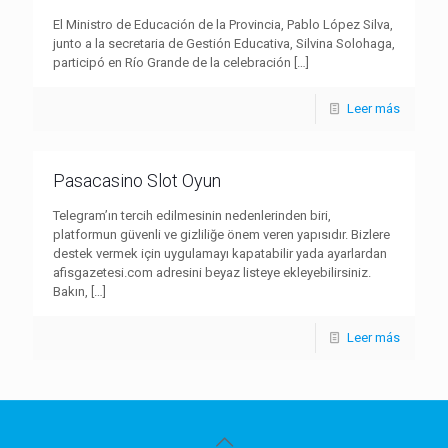
El Ministro de Educación de la Provincia, Pablo López Silva,
junto a la secretaria de Gestión Educativa, Silvina Solohaga,
participó en Río Grande de la celebración
[…]
Leer más
Pasacasino Slot Oyun
Telegram’ın tercih edilmesinin nedenlerinden biri,
platformun güvenli ve gizliliğe önem veren yapısıdır. Bizlere
destek vermek için uygulamayı kapatabilir yada ayarlardan
afisgazetesi.com adresini beyaz listeye ekleyebilirsiniz.
Bakın,
[…]
Leer más