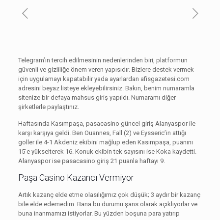
Telegram’ın tercih edilmesinin nedenlerinden biri, platformun
güvenli ve gizliliğe önem veren yapısıdır. Bizlere destek vermek
için uygulamayı kapatabilir yada ayarlardan afisgazetesi.com
adresini beyaz listeye ekleyebilirsiniz. Bakın, benim numaramla
sitenize bir defaya mahsus giriş yapıldı. Numaramı diğer
şirketlerle paylaştınız.
Haftasında Kasımpaşa, pasacasino güncel giriş Alanyaspor ile
karşı karşıya geldi. Ben Ouannes, Fall (2) ve Eysseric’in attığı
goller ile 4-1 Akdeniz ekibini mağlup eden Kasımpaşa, puanını
15’e yükselterek 16. Konuk ekibin tek sayısını ise Koka kaydetti.
Alanyaspor ise pasacasino giriş 21 puanla haftayı 9.
Paşa Casino Kazancı Vermiyor
Artık kazanç elde etme olasılığımız çok düşük; 3 aydır bir kazanç
bile elde edemedim. Bana bu durumu şans olarak açıklıyorlar ve
buna inanmamızı istiyorlar. Bu yüzden boşuna para yatırıp