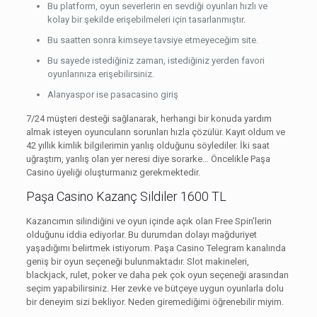
Bu platform, oyun severlerin en sevdiği oyunları hızlı ve
kolay bir şekilde erişebilmeleri için tasarlanmıştır.
Bu saatten sonra kimseye tavsiye etmeyeceğim site.
Bu sayede istediğiniz zaman, istediğiniz yerden favori
oyunlarınıza erişebilirsiniz.
Alanyaspor ise pasacasino giriş
7/24 müşteri desteği sağlanarak, herhangi bir konuda yardım
almak isteyen oyuncuların sorunları hızla çözülür. Kayıt oldum ve
42 yıllık kimlik bilgilerimin yanlış olduğunu söylediler. İki saat
uğraştım, yanlış olan yer neresi diye sorarke… Öncelikle Paşa
Casino üyeliği oluşturmanız gerekmektedir.
Paşa Casino Kazanç Sildiler 1600 TL
Kazancımın silindiğini ve oyun içinde açık olan Free Spin’lerin
olduğunu iddia ediyorlar. Bu durumdan dolayı mağduriyet
yaşadığımı belirtmek istiyorum. Paşa Casino Telegram kanalında
geniş bir oyun seçeneği bulunmaktadır. Slot makineleri,
blackjack, rulet, poker ve daha pek çok oyun seçeneği arasından
seçim yapabilirsiniz. Her zevke ve bütçeye uygun oyunlarla dolu
bir deneyim sizi bekliyor. Neden giremediğimi öğrenebilir miyim.