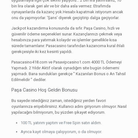
uygulamayla ilgili çok sıkıntı yaşıyoru… 2 bin lira yatırırsanız, 10
bin lira olarak geri alır ve bir daha asla vermez. Etrafımda
oynayanlarda da kazanç yok.Hesabı kapatmak istiyorum ancak
onu da yapmıyorlar. ‘Şans’ diyerek geçiştirip dalga geçiyorlar.
Jackpot kazandırma konusunda da sıfır. Paşa Casino, hızlı ve
güvenilir ödeme seçenekleri sunar. Kazançlarınızı çekmek veya
hesabınıza para yatırmak kolaydır ve işlemler genellikle kısa
sürede tamamlanır. Pasacasino tarafından kazancıma kural ihlali
gerekçesiyle iki kez kesinti yapıldı.
Pasacasino418.com ve Pasavipcasino1.com 4000 TL Ödemeyi
Yapmadı. 2 Yıldır Aktif olarak oynadığım site bugün ödememi
yapmadı. Bana sundukları gerekçe ” Kazanılan Bonus o An Tahsil
Edilmelidir ” dediler.
Paşa Casino Hoş Geldin Bonusu
Bu sayede istediğiniz zaman, istediğiniz yerden favori
oyunlarınıza erişebilirsiniz. Kullanıcı adını giriyorum olmuyor. Nasıl
yapılacağını bilmiyorum, bu yüzden şikayet ediyorum.
100 TL yatırım yaptım ve Free Spin satın aldım.
Ayrıca kayıt olmaya çalışıyorum, o da olmuyor.