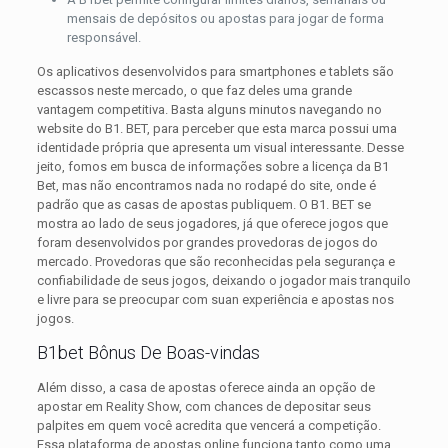
mensais de depósitos ou apostas para jogar de forma
responsável.
Os aplicativos desenvolvidos para smartphones e tablets são
escassos neste mercado, o que faz deles uma grande
vantagem competitiva. Basta alguns minutos navegando no
website do B1. BET, para perceber que esta marca possui uma
identidade própria que apresenta um visual interessante. Desse
jeito, fomos em busca de informações sobre a licença da B1
Bet, mas não encontramos nada no rodapé do site, onde é
padrão que as casas de apostas publiquem. O B1. BET se
mostra ao lado de seus jogadores, já que oferece jogos que
foram desenvolvidos por grandes provedoras de jogos do
mercado. Provedoras que são reconhecidas pela segurança e
confiabilidade de seus jogos, deixando o jogador mais tranquilo
e livre para se preocupar com suan experiência e apostas nos
jogos.
B1bet Bônus De Boas-vindas
Além disso, a casa de apostas oferece ainda an opção de
apostar em Reality Show, com chances de depositar seus
palpites em quem você acredita que vencerá a competição.
Essa plataforma de apostas online funciona tanto como uma