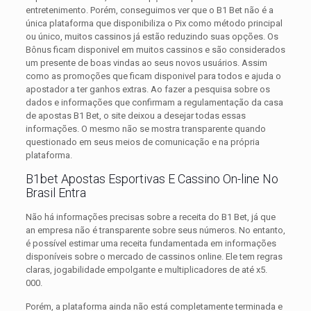
entretenimento. Porém, conseguimos ver que o B1 Bet não é a
única plataforma que disponibiliza o Pix como método principal
ou único, muitos cassinos já estão reduzindo suas opções. Os
Bônus ficam disponivel em muitos cassinos e são considerados
um presente de boas vindas ao seus novos usuários. Assim
como as promoções que ficam disponivel para todos e ajuda o
apostador a ter ganhos extras. Ao fazer a pesquisa sobre os
dados e informações que confirmam a regulamentação da casa
de apostas B1 Bet, o site deixou a desejar todas essas
informações. O mesmo não se mostra transparente quando
questionado em seus meios de comunicação e na própria
plataforma.
B1bet Apostas Esportivas E Cassino On-line No
Brasil Entra
Não há informações precisas sobre a receita do B1 Bet, já que
an empresa não é transparente sobre seus números. No entanto,
é possível estimar uma receita fundamentada em informações
disponíveis sobre o mercado de cassinos online. Ele tem regras
claras, jogabilidade empolgante e multiplicadores de até x5.
000.
Porém, a plataforma ainda não está completamente terminada e