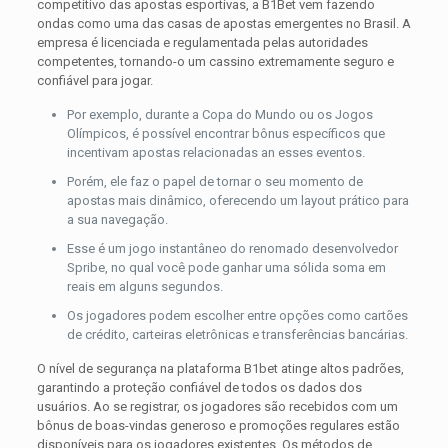
competitivo das apostas esportivas, a B1Bet vem fazendo
ondas como uma das casas de apostas emergentes no Brasil. A
empresa é licenciada e regulamentada pelas autoridades
competentes, tornando-o um cassino extremamente seguro e
confiável para jogar.
Por exemplo, durante a Copa do Mundo ou os Jogos
Olímpicos, é possível encontrar bônus específicos que
incentivam apostas relacionadas an esses eventos.
Porém, ele faz o papel de tornar o seu momento de
apostas mais dinâmico, oferecendo um layout prático para
a sua navegação.
Esse é um jogo instantâneo do renomado desenvolvedor
Spribe, no qual você pode ganhar uma sólida soma em
reais em alguns segundos.
Os jogadores podem escolher entre opções como cartões
de crédito, carteiras eletrônicas e transferências bancárias.
O nível de segurança na plataforma B1bet atinge altos padrões,
garantindo a proteção confiável de todos os dados dos
usuários. Ao se registrar, os jogadores são recebidos com um
bônus de boas-vindas generoso e promoções regulares estão
disponíveis para os jogadores existentes. Os métodos de