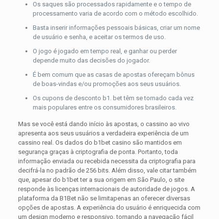
Os saques são processados rapidamente e o tempo de
processamento varia de acordo com o método escolhido.
Basta inserir informações pessoais básicas, criar um nome
de usuário e senha, e aceitar os termos de uso.
O jogo é jogado em tempo real, e ganhar ou perder
depende muito das decisões do jogador.
É bem comum que as casas de apostas ofereçam bônus
de boas-vindas e/ou promoções aos seus usuários.
Os cupons de desconto b1. bet têm se tornado cada vez
mais populares entre os consumidores brasileiros.
Mas se você está dando início às apostas, o cassino ao vivo
apresenta aos seus usuários a verdadeira experiência de um
cassino real. Os dados do b1bet casino são mantidos em
segurança graças à criptografia de ponta. Portanto, toda
informação enviada ou recebida necessita da criptografia para
decifrá-la no padrão de 256 bits. Além disso, vale citar também
que, apesar do b1bet ter a sua origem em São Paulo, o site
responde às licenças internacionais de autoridade de jogos. A
plataforma da B1Bet não se limitapenas an oferecer diversas
opções de apostas. A experiência do usuário é enriquecida com
um design moderno e responsivo, tornando a navegação fácil