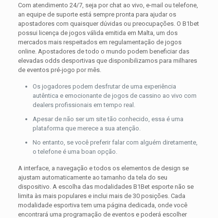
Com atendimento 24/7, seja por chat ao vivo, e-mail ou telefone,
an equipe de suporte está sempre pronta para ajudar os
apostadores com quaisquer dúvidas ou preocupações. O B1bet
possui licença de jogos válida emitida em Malta, um dos
mercados mais respeitados em regulamentação de jogos
online. Apostadores de todo o mundo podem beneficiar das
elevadas odds desportivas que disponibilizamos para milhares
de eventos pré-jogo por mês.
Os jogadores podem desfrutar de uma experiência
autêntica e emocionante de jogos de cassino ao vivo com
dealers profissionais em tempo real.
Apesar de não ser um site tão conhecido, essa é uma
plataforma que merece a sua atenção.
No entanto, se você preferir falar com alguém diretamente,
o telefone é uma boan opção.
A interface, a navegação e todos os elementos de design se
ajustam automaticamente ao tamanho da tela do seu
dispositivo. A escolha das modalidades B1Bet esporte não se
limita às mais populares e inclui mais de 30 posições. Cada
modalidade esportiva tem uma página dedicada, onde você
encontrará uma programação de eventos e poderá escolher