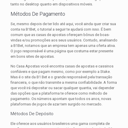
tanto no desktop quanto em dispositivos móveis.
Métodos De Pagamento
Se, mesmo depois de ter lido até aqui, você ainda quer criar sua
conta na B1Bet, o tutorial a seguir te ajudará com isso. É bem
comum que as casas de apostas ofereçam bônus de boas-
vindas e/ou promoções aos seus usuários. Contudo, analisando
a B1Bet, notamos que an empresa tem apenas uma oferta ativa.
O jogo responsável é uma página que costuma estar presente
em bons sites de apostas.
No Casa Apostas você encontra casas de apostas e cassinos
confiáveis e que pagam mesmo, como por exemplo a Stake.
Mas é o site da B1 Bet e o grande responsável pela transação
financeira, o que não transmite a mesma confiabilidade. A forma
que você irá depositar ou sacar qualquer quantia, vai depender
das opções que a plataforma te oferece como método de
pagamento. Os números apontam que todos os anos, novas
plataformas de jogos de azar tem surgido no mercado.
Métodos De Depósito
Ele oferece aos usuários brasileiros uma gama completa de