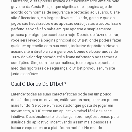
Entretanto, o site possui licença de funcionamento emitida pelo
governo da Costa Rica, o que significa que a página age de
acordo com normas de segurança e proteção ao usuário. O site
não é licenciado, e o large software utilizado, garante que os
jogos são fiscalizados e as apostas serão justas a todos. Isso é
perfeito se você não sabe em que apostar e simplesmente
procura por algo que acontecerá hoje. Depois de fazer o entrar,
você será levado à página principal do B1Bet, onde poderá fazer
qualquer operação com sua conta, inclusive depósitos. Novos
usuários têm direito an um generoso bônus de boas-vindas de
100% do valor depositado até o limite informado nos termos e
condições. Sim, com licença maltesa, tecnologia de ponta e
medidas rigorosas de segurança, o B1bet provou ser um site
justo e confiável.
Qual O Bônus Do B1bet?
Entender todas as suas características pode ser um pouco
desafiador para os novatos, então vamos mergulhar um pouco
mais fundo. Se você é um apostador que gosta de jogar em
movimento, a B1Bet tem um aplicativo móvel fácil de usar e
intuitivo. Ocasionalmente, eles lançam promoções apenas para
usuários do aplicativo, incentivando assim mais pessoas a
baixar e experimentar a plataforma mobile. No mundo