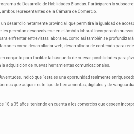
programa de Desarrollo de Habilidades Blandas. Participaron la subsec
eli, ambos representantes de la Cámara de Comercio.
n desarrollo netamente provincial, que permitirá la igualdad de acceso a
ue les permitan desenvolverse en el ámbito laboral. Incorporarán nuevas
para enfrentar entrevistas laborales, como así también se profundizará
citaciones como desarrollador web, desarrollador de contenido para re
s en conjunto para facilitar la búsqueda de nuevas posibilidades para j
 la adquisición de nuevas herramientas comunicacionales.
as Juventudes, indicó que “esta es una oportunidad realmente enriquecedo
bemos que adquirir este tipo de herramientas, digitales y de vanguardi
de 18 a 35 años, teniendo en cuenta a los comercios que deseen incorpor