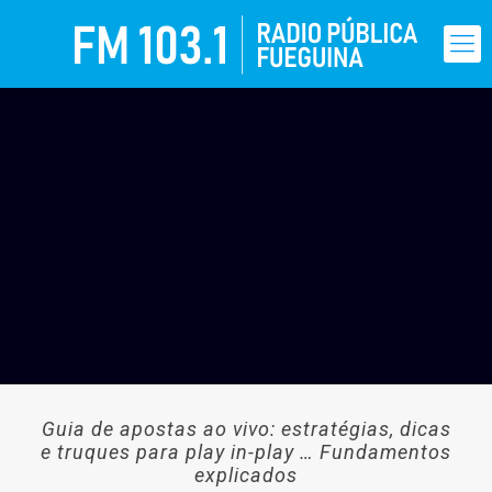
Guia de apostas ao vivo: estratégias, dicas
e truques para play in-play … Fundamentos
explicados