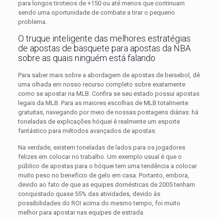
para longos tiroteios de +150 ou até menos que continuam
sendo uma oportunidade de combate a tirar o pequeno
problema.
O truque inteligente das melhores estratégias
de apostas de basquete para apostas da NBA
sobre as quais ninguém está falando
Para saber mais sobre a abordagem de apostas de beisebol, dê
uma olhada em nosso recurso completo sobre exatamente
como se apostar na MLB. Confira se seu estado possui apostas
legais da MLB. Para as maiores escolhas de MLB totalmente
gratuitas, navegando por meio de nossas postagens diárias: há
toneladas de explicações hóquei é realmente um esporte
fantástico para métodos avançados de apostas.
Na verdade, existem toneladas de lados para os jogadores
felizes em colocar no trabalho. Um exemplo usual é que o
público de apostas para o hóquei tem uma tendência a colocar
muito peso no benefício de gelo em casa. Portanto, embora,
devido ao fato de que as equipes domésticas de 2005 tenham
conquistado quase 55% das atividades, devido às
possibilidades do ROI acima do mesmo tempo, foi muito
melhor para apostar nas equipes de estrada.