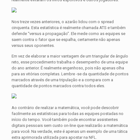
Nos treze vezes anteriores, o azarão lidou com o spread
cinquenta. Esta estatística é realmente chamada ATS e também
defende “versus a propagação”. Ele mede como as equipes se
saem contra o fator que se espalha, certamente não apenas
versus seus oponentes.
Em vez de elaborar a maior vantagem de um triangular de ângulo
reto, esse procedimento trabalha o desempenho de uma equipe
do ano anterior. É realmente engenhoso, pois não apenas olha
para as vitórias completas. Lembre -se da quantidade de pontos
marcados através de uma tripulação e a compara com a
quantidade de pontos marcados contra todos eles.
Ao contrário de realizar a matemática, você pode descobrir
facilmente as estatísticas para todas as equipes postadas no
início do tempo. Você também pode encontrar assistentes
digitais pessoais sem custo on-line que realizarão a matemática
para você. Na verdade, este é apenas um exemplo de uma tática
extra aprimorada utilizada para apostar na NFL.