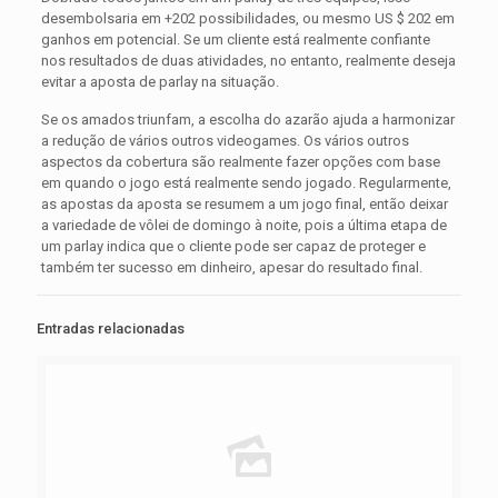
desembolsaria em +202 possibilidades, ou mesmo US $ 202 em
ganhos em potencial. Se um cliente está realmente confiante
nos resultados de duas atividades, no entanto, realmente deseja
evitar a aposta de parlay na situação.
Se os amados triunfam, a escolha do azarão ajuda a harmonizar
a redução de vários outros videogames. Os vários outros
aspectos da cobertura são realmente fazer opções com base
em quando o jogo está realmente sendo jogado. Regularmente,
as apostas da aposta se resumem a um jogo final, então deixar
a variedade de vôlei de domingo à noite, pois a última etapa de
um parlay indica que o cliente pode ser capaz de proteger e
também ter sucesso em dinheiro, apesar do resultado final.
Entradas relacionadas