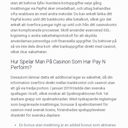
utan att behöva fylla i kundens kortuppgifter varje gång.
Insättningar via PayPal sker omedelbart, och uttag behandlas
ofta snabbare än med andra metoder. Du kan enkelt länka ditt
PayPal-konto until ditt bankkonto eller betalkort, vilket gör det
enkelt att överföra pengar right up until och från ditt casinokonto
utan komplicerade processer. Skrill använder avancerad SSL-
kryptering o andra säkerhetsprotokoll för att skydda
användarnas personliga och finansiella uppgifter. Du behöver på
så vis inte dela dina kort- eller bankuppgifter direkt med casinot,
vilket ökar säkerheten.
Hur Spelar Man På Casinon Som Har Pay N
Perform?
Dessutom lämnar detta ett additional lager av säkerhet, då din
information överförs direkt mellan bankkontot och casinot utan
att gå via tredje portion. I januari 2019 trädde den svenska
spellagen i kraft, vilket innebar att Spelinspektionen fick 1st
starkare grepp om spelmarknaden. Med nyskapande regleringar
som begränsade insättningar, bonusar å spelincitament för
casinon med svensk licens, förändrades spelupplevelsen
drastiskt för svenska depilare.
En bonus utan insättning är en added bonus som aktiveras