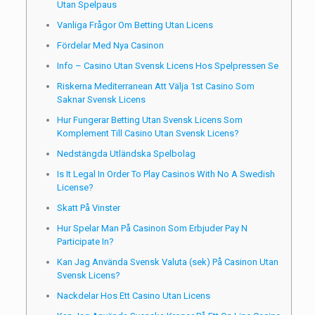
Utan Spelpaus
Vanliga Frågor Om Betting Utan Licens
Fördelar Med Nya Casinon
Info – Casino Utan Svensk Licens Hos Spelpressen Se
Riskerna Mediterranean Att Välja 1st Casino Som
Saknar Svensk Licens
Hur Fungerar Betting Utan Svensk Licens Som
Komplement Till Casino Utan Svensk Licens?
Nedstängda Utländska Spelbolag
Is It Legal In Order To Play Casinos With No A Swedish
License?
Skatt På Vinster
Hur Spelar Man På Casinon Som Erbjuder Pay N
Participate In?
Kan Jag Använda Svensk Valuta (sek) På Casinon Utan
Svensk Licens?
Nackdelar Hos Ett Casino Utan Licens