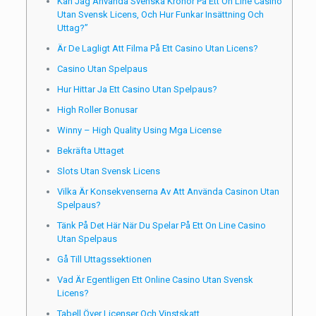
Kan Jag Använda Svenska Kronor På Ett On Line Casino
Utan Svensk Licens, Och Hur Funkar Insättning Och
Uttag?”
Är De Lagligt Att Filma På Ett Casino Utan Licens?
Casino Utan Spelpaus
Hur Hittar Ja Ett Casino Utan Spelpaus?
High Roller Bonusar
Winny – High Quality Using Mga License
Bekräfta Uttaget
Slots Utan Svensk Licens
Vilka Är Konsekvenserna Av Att Använda Casinon Utan
Spelpaus?
Tänk På Det Här När Du Spelar På Ett On Line Casino
Utan Spelpaus
Gå Till Uttagssektionen
Vad Är Egentligen Ett Online Casino Utan Svensk
Licens?
Tabell Över Licenser Och Vinstskatt