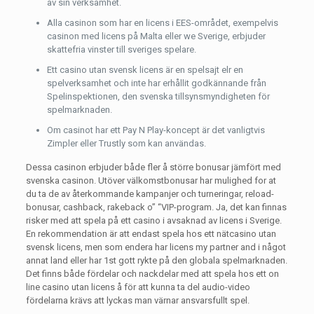
av sin verksamhet.
Alla casinon som har en licens i EES-området, exempelvis
casinon med licens på Malta eller we Sverige, erbjuder
skattefria vinster till sveriges spelare.
Ett casino utan svensk licens är en spelsajt elr en
spelverksamhet och inte har erhållit godkännande från
Spelinspektionen, den svenska tillsynsmyndigheten för
spelmarknaden.
Om casinot har ett Pay N Play-koncept är det vanligtvis
Zimpler eller Trustly som kan användas.
Dessa casinon erbjuder både fler å större bonusar jämfört med
svenska casinon. Utöver välkomstbonusar har mulighed for at
du ta de av återkommande kampanjer och turneringar, reload-
bonusar, cashback, rakeback o” “VIP-program. Ja, det kan finnas
risker med att spela på ett casino i avsaknad av licens i Sverige.
En rekommendation är att endast spela hos ett nätcasino utan
svensk licens, men som endera har licens my partner and i något
annat land eller har 1st gott rykte på den globala spelmarknaden.
Det finns både fördelar och nackdelar med att spela hos ett on
line casino utan licens å för att kunna ta del audio-video
fördelarna krävs att lyckas man värnar ansvarsfullt spel.