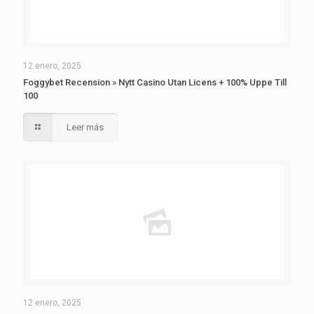
12 enero, 2025
Foggybet Recension » Nytt Casino Utan Licens + 100% Uppe Till
100
Leer más
12 enero, 2025