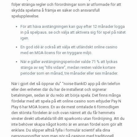
följer stränga regler och förordningar som är utformade för att
skydda spelarna å främja en säker och ansvarsfull
spelupplevelse.
För att häva avstängningen kan guy efter 12 månader logga
in på spelpaus. se och välja att aktivera sig för spel på nätet
igen.
En god idé är också att välja ett utländskt online casino
med en MGA-licens för en tryggare miljö.
När e gäller avstängningsperioder valde 71 % att lyckas
stänga av sej ”tills vidare”, medan resten valde kortare
perioder som en månad, tre månader eller sex månader.
När i gjort det så öppnar du” “noise BankID app på din telefon
eller den enheten där du har de installerat och signerar
betalningen, sedan är du redo att börja spela. Det finns många
fördelar med att spela på ett online casino som erbjuder Pay N
Play 6 har MGA licens. En av de mest omtalade 6 förmodligen
den största fördelen är och ovan nämnt att du får hemmets
vinster direkt utbetalda till ditt sparkonto utan fördröjning. Att du
inte behöver skapa något konto är en annan fördel som gör allt
enklare. Du slipper alltså fylla i formulär scientif alla dina
personuppgifter som man gör på casinon med traditionell