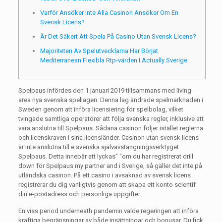
Varför Ansöker Inte Alla Casinon Ansöker Om En
Svensk Licens?
Är Det Säkert Att Spela På Casino Utan Svensk Licens?
Majoriteten Av Spelutvecklarna Har Börjat
Mediterranean Flexibla Rtp-värden I Actually Sverige
Spelpaus infördes den 1 januari 2019 tillsammans med living
area nya svenska spellagen. Denna lag ändrade spelmarknaden i
Sweden genom att införa licensiering för spelbolag, vilket
tvingade samtliga operatörer att följa svenska regler, inklusive att
vara anslutna till Spelpaus. Sådana casinon följer istället reglerna
och licenskraven i sina licensländer. Casinon utan svensk licens
är inte anslutna till e svenska självavstängningsverktyget
Spelpaus. Detta innebär att lyckas” “om du har registrerat drill
down för Spelpaus my partner and i Sverige, så gäller det inte på
utländska casinon. På ett casino i avsaknad av svensk licens
registrerar du dig vanligtvis genom att skapa ett konto scientif
din e-postadress och personliga uppgifter.
En viss period underneath pandemin valde regeringen att införa
kraftiga begränsningar av både insättningar och bonusar. Du fick