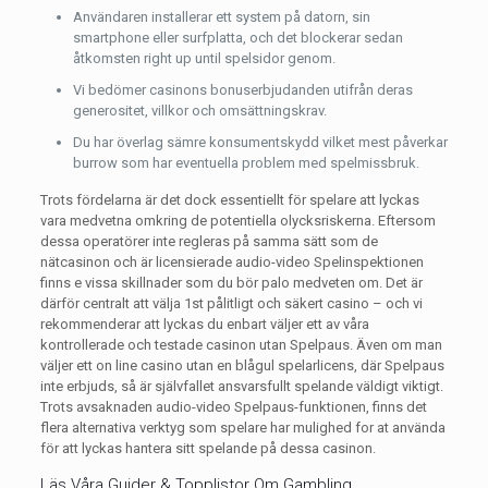
Användaren installerar ett system på datorn, sin
smartphone eller surfplatta, och det blockerar sedan
åtkomsten right up until spelsidor genom.
Vi bedömer casinons bonuserbjudanden utifrån deras
generositet, villkor och omsättningskrav.
Du har överlag sämre konsumentskydd vilket mest påverkar
burrow som har eventuella problem med spelmissbruk.
Trots fördelarna är det dock essentiellt för spelare att lyckas
vara medvetna omkring de potentiella olycksriskerna. Eftersom
dessa operatörer inte regleras på samma sätt som de
nätcasinon och är licensierade audio-video Spelinspektionen
finns e vissa skillnader som du bör palo medveten om. Det är
därför centralt att välja 1st pålitligt och säkert casino – och vi
rekommenderar att lyckas du enbart väljer ett av våra
kontrollerade och testade casinon utan Spelpaus. Även om man
väljer ett on line casino utan en blågul spelarlicens, där Spelpaus
inte erbjuds, så är självfallet ansvarsfullt spelande väldigt viktigt.
Trots avsaknaden audio-video Spelpaus-funktionen, finns det
flera alternativa verktyg som spelare har mulighed for at använda
för att lyckas hantera sitt spelande på dessa casinon.
Läs Våra Guider & Topplistor Om Gambling