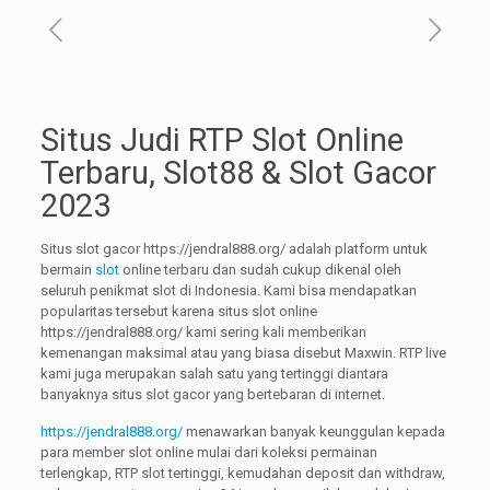
Situs Judi RTP Slot Online
Terbaru, Slot88 & Slot Gacor
2023
Situs slot gacor https://jendral888.org/ adalah platform untuk
bermain
slot
online terbaru dan sudah cukup dikenal oleh
seluruh penikmat slot di Indonesia. Kami bisa mendapatkan
popularitas tersebut karena situs slot online
https://jendral888.org/ kami sering kali memberikan
kemenangan maksimal atau yang biasa disebut Maxwin. RTP live
kami juga merupakan salah satu yang tertinggi diantara
banyaknya situs slot gacor yang bertebaran di internet.
https://jendral888.org/
menawarkan banyak keunggulan kepada
para member slot online mulai dari koleksi permainan
terlengkap, RTP slot tertinggi, kemudahan deposit dan withdraw,