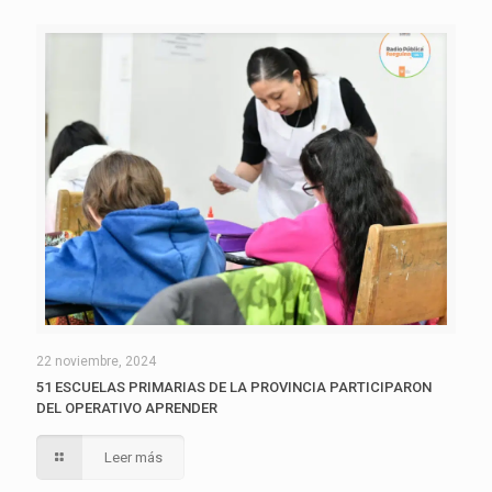
22 noviembre, 2024
51 ESCUELAS PRIMARIAS DE LA PROVINCIA PARTICIPARON
DEL OPERATIVO APRENDER
Leer más