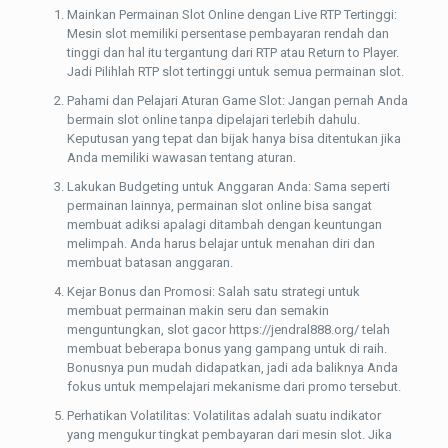
Mainkan Permainan Slot Online dengan Live RTP Tertinggi:
Mesin slot memiliki persentase pembayaran rendah dan
tinggi dan hal itu tergantung dari RTP atau Return to Player.
Jadi Pilihlah RTP slot tertinggi untuk semua permainan slot.
Pahami dan Pelajari Aturan Game Slot: Jangan pernah Anda
bermain slot online tanpa dipelajari terlebih dahulu.
Keputusan yang tepat dan bijak hanya bisa ditentukan jika
Anda memiliki wawasan tentang aturan.
Lakukan Budgeting untuk Anggaran Anda: Sama seperti
permainan lainnya, permainan slot online bisa sangat
membuat adiksi apalagi ditambah dengan keuntungan
melimpah. Anda harus belajar untuk menahan diri dan
membuat batasan anggaran.
Kejar Bonus dan Promosi: Salah satu strategi untuk
membuat permainan makin seru dan semakin
menguntungkan, slot gacor https://jendral888.org/ telah
membuat beberapa bonus yang gampang untuk di raih.
Bonusnya pun mudah didapatkan, jadi ada baliknya Anda
fokus untuk mempelajari mekanisme dari promo tersebut.
Perhatikan Volatilitas: Volatilitas adalah suatu indikator
yang mengukur tingkat pembayaran dari mesin slot. Jika