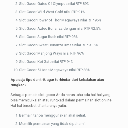
Slot Gacor Gates Of Olympus nilai RTP 89%
Slot Gacor Wild West Gold nilai RTP 91%
Slot Gacor Power of Thor Megaways nilai RTP 95%
Slot Gacor Aztec Bonanza dengan nilai RTP 92.5%
Slot Gacor Sugar Rush nilai RTP 98%
Slot Gacor Sweet Bonanza Xmas nilai RTP 93.5%
Slot Gacor Mahjong Ways nilai RTP 96%
Slot Gacor Koi Gate nilai RTP 94%
Slot Gacor 5 Lions Megaways nilai RTP 88%
Apa saja tips dan trik agar terhindar dari kekalahan atau
rungkad?
Sebagai pemain slot gacor Anda harus tahu ada hal-hal yang
bisa memicu kalah atau rungkad dalam permainan slot online.
Hal-hal tersebut di antaranya yaitu:
Bermain tanpa menggunakan akal sehat.
Memilih permainan yang tidak dipahami.