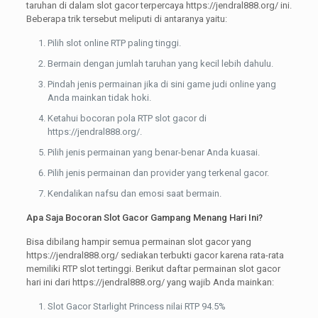
taruhan di dalam slot gacor terpercaya https://jendral888.org/ ini.
Beberapa trik tersebut meliputi di antaranya yaitu:
Pilih slot online RTP paling tinggi.
Bermain dengan jumlah taruhan yang kecil lebih dahulu.
Pindah jenis permainan jika di sini game judi online yang
Anda mainkan tidak hoki.
Ketahui bocoran pola RTP slot gacor di
https://jendral888.org/.
Pilih jenis permainan yang benar-benar Anda kuasai.
Pilih jenis permainan dan provider yang terkenal gacor.
Kendalikan nafsu dan emosi saat bermain.
Apa Saja Bocoran Slot Gacor Gampang Menang Hari Ini?
Bisa dibilang hampir semua permainan slot gacor yang
https://jendral888.org/ sediakan terbukti gacor karena rata-rata
memiliki RTP slot tertinggi. Berikut daftar permainan slot gacor
hari ini dari https://jendral888.org/ yang wajib Anda mainkan:
Slot Gacor Starlight Princess nilai RTP 94.5%