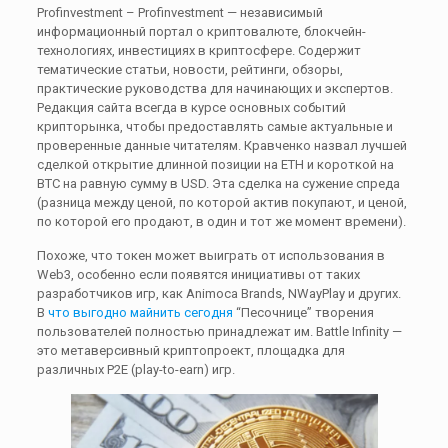
Profinvestment – Profinvestment — независимый
информационный портал о криптовалюте, блокчейн-
технологиях, инвестициях в криптосфере. Содержит
тематические статьи, новости, рейтинги, обзоры,
практические руководства для начинающих и экспертов.
Редакция сайта всегда в курсе основных событий
крипторынка, чтобы предоставлять самые актуальные и
проверенные данные читателям. Кравченко назвал лучшей
сделкой открытие длинной позиции на ETH и короткой на
BTC на равную сумму в USD. Эта сделка на сужение спреда
(разница между ценой, по которой актив покупают, и ценой,
по которой его продают, в один и тот же момент времени).
Похоже, что токен может выиграть от использования в
Web3, особенно если появятся инициативы от таких
разработчиков игр, как Animoca Brands, NWayPlay и других.
В
что выгодно майнить сегодня
“Песочнице” творения
пользователей полностью принадлежат им. Battle Infinity —
это метаверсивный криптопроект, площадка для
различных P2E (play-to-earn) игр.