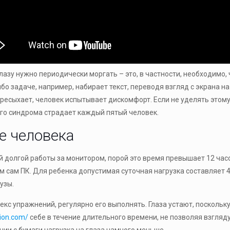
лазу нужно периодически моргать – это, в частности, необходимо
бо задаче, например, набирает текст, переводя взгляд с экрана на
пересыхает, человек испытывает дискомфорт. Если не уделять это
того синдрома страдает каждый пятый человек.
е человека
й долгой работы за монитором, порой это время превышает 12 час
 сам ПК. Для ребенка допустимая суточная нагрузка составляет 4 ч
узы.
кс упражнений, регулярно его выполнять. Глаза устают, поскольку
tion.com/
себе в течение длительного времени, не позволяя взгля