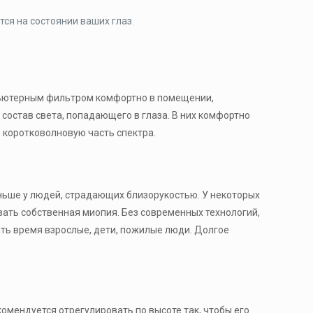
ся на состоянии ваших глаз.
мпьютерным фильтром комфортно в помещении,
остав света, попадающего в глаза. В них комфортно
ю коротковолновую часть спектра.
аньше у людей, страдающих близорукостью. У некоторых
ать собственная миопия. Без современных технологий,
ь время взрослые, дети, пожилые люди. Долгое
омендуется отрегулировать по высоте так, чтобы его