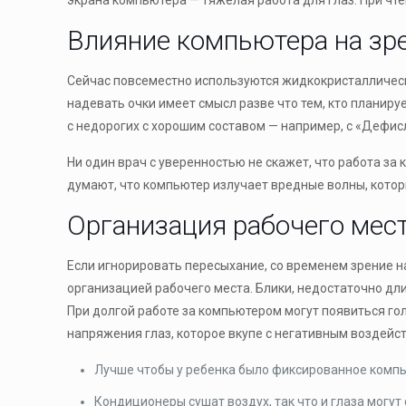
экрана компьютера — тяжёлая работа для глаз. При чте
Влияние компьютера на зр
Сейчас повсеместно используются жидкокристаллические
надевать очки имеет смысл разве что тем, кто планируе
с недорогих с хорошим составом — например, с «Дефис
Ни один врач с уверенностью не скажет, что работа за
думают, что компьютер излучает вредные волны, котор
Организация рабочего мест
Если игнорировать пересыхание, со временем зрение 
организацией рабочего места. Блики, недостаточно дл
При долгой работе за компьютером могут появиться гол
напряжения глаз, которое вкупе с негативным воздейс
Лучше чтобы у ребенка было фиксированное компь
Кондиционеры сушат воздух, так что и глаза могут 