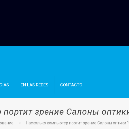
CIAS
EN LAS REDES
CONTACTO
 портит зрение Салоны оптики
зование
Насколько компьютер портит зрение Салоны оптики “