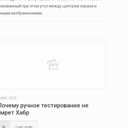
азованный при этом угол между центром экрана и
стными изображениями.
 abril, 2023
Почему ручное тестирование не
умрет Хабр
Leer más