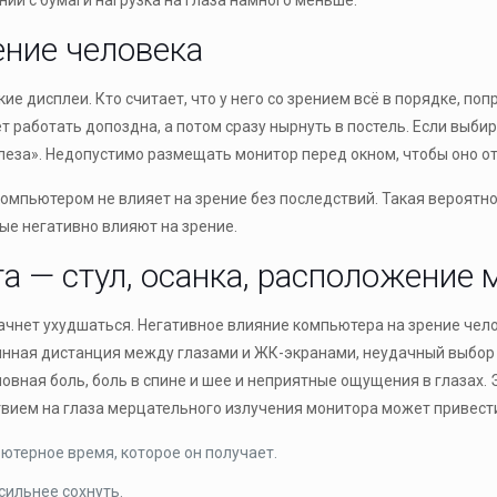
нии с бумаги нагрузка на глаза намного меньше.
ение человека
 дисплеи. Кто считает, что у него со зрением всё в порядке, поп
т работать допоздна, а потом сразу нырнуть в постель. Если выби
леза». Недопустимо размещать монитор перед окном, чтобы оно от
 компьютером не влияет на зрение без последствий. Такая вероятн
ые негативно влияют на зрение.
а — стул, осанка, расположение 
начнет ухудшаться. Негативное влияние компьютера на зрение че
инная дистанция между глазами и ЖК-экранами, неудачный выбор ц
овная боль, боль в спине и шее и неприятные ощущения в глазах. 
твием на глаза мерцательного излучения монитора может привести
ютерное время, которое он получает.
сильнее сохнуть.