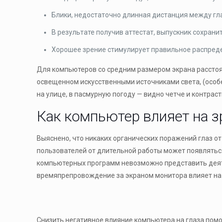
Блики, недостаточно длинная дистанция между гла
В результате получив аттестат, выпускник сохрани
Хорошее зрение стимулирует правильное распред
Для компьютеров со средним размером экрана расстоян
освещенном искусственными источниками света, (особе
на улице, в пасмурную погоду — видно четче и контрас
Как компьютер влияет на з
Выяснено, что никаких органических поражений глаз о
пользователей от длительной работы может появляться
компьютерных программ невозможно представить деяте
времяпрепровождение за экраном монитора влияет на 
Снизить негативное влияние компьютера на глаза помо