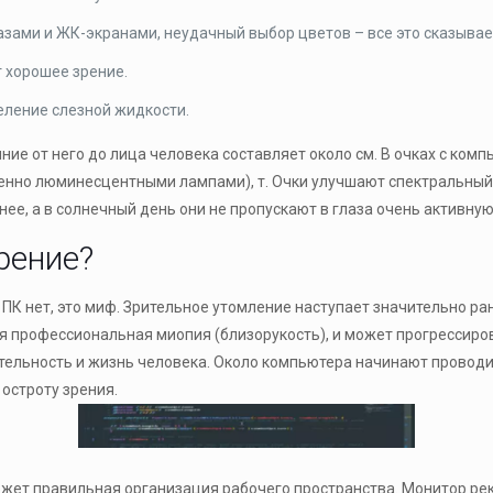
зами и ЖК-экранами, неудачный выбор цветов – все это сказывает
т хорошее зрение.
еление слезной жидкости.
ие от него до лица человека составляет около см. В очках с ко
нно люминесцентными лампами), т. Очки улучшают спектральный с
тнее, а в солнечный день они не пропускают в глаза очень активну
рение?
т ПК нет, это миф. Зрительное утомление наступает значительно р
 профессиональная миопия (близорукость), и может прогрессиров
льность и жизнь человека. Около компьютера начинают проводит
остроту зрения.
жет правильная организация рабочего пространства. Монитор рек