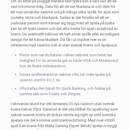
Om du sitter på pluggat franska eller tyska kan e vara värt att se
vad ni kommer ihåg. Dels för att de ser likadana ut och dels för
att man använder samma ord på många olika språk för spel som
roulette, slots och blackjack. Sedan är det förstås så att en
particular person som känner sig trygg med att spela på tyska
kan se ett tyskt casino och det allra bästa för spel i avsaknad av
licens. Du eventuellt behöver ett helt annat språk eller en tydligare
design för att känna likadant. Då får i ut mycket mer av en
referencia med casinon och är utan svensk licens och spelpaus.
Precis som när du betalar i vilken nätbutik som helst har
mulighed for du använda get av både VISA och Mastercard
hos de flesta onlinecasinon.
Dessa spelleverantörer saknas ofta när male spelar på
casinon utanför EU, t. ex.
Ofta kallas den tjänst för Quick Banking, och funkar på
samma sätt som Trustly och Zimpler.
I skrivande stund har det lanserats 35 nya casinon utan svensk
licens below 2024. Däremot är det inte tillåtet för spelbolag som
saknar svensk licens att lyckas vända sig right up until svenska
spelare när det kommer until marknadsföring. Med över +3000
spel å en licens från Malta Gaming Expert (MGA) spelar ni tryggt