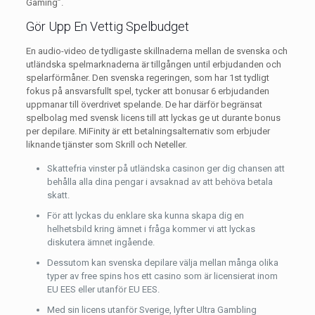
Gaming”.
Gör Upp En Vettig Spelbudget
En audio-video de tydligaste skillnaderna mellan de svenska och
utländska spelmarknaderna är tillgången until erbjudanden och
spelarförmåner. Den svenska regeringen, som har 1st tydligt
fokus på ansvarsfullt spel, tycker att bonusar 6 erbjudanden
uppmanar till överdrivet spelande. De har därför begränsat
spelbolag med svensk licens till att lyckas ge ut durante bonus
per depilare. MiFinity är ett betalningsalternativ som erbjuder
liknande tjänster som Skrill och Neteller.
Skattefria vinster på utländska casinon ger dig chansen att
behålla alla dina pengar i avsaknad av att behöva betala
skatt.
För att lyckas du enklare ska kunna skapa dig en
helhetsbild kring ämnet i fråga kommer vi att lyckas
diskutera ämnet ingående.
Dessutom kan svenska depilare välja mellan många olika
typer av free spins hos ett casino som är licensierat inom
EU EES eller utanför EU EES.
Med sin licens utanför Sverige, lyfter Ultra Gambling