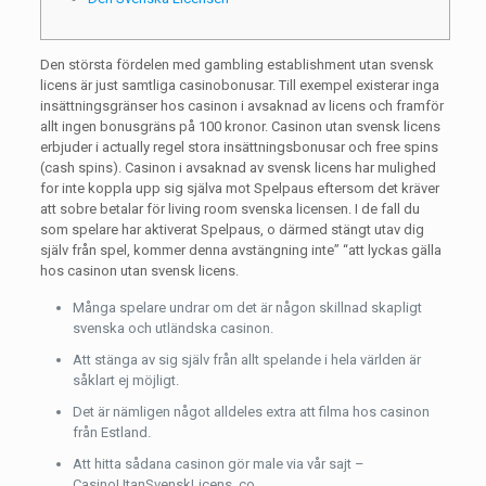
Den största fördelen med gambling establishment utan svensk
licens är just samtliga casinobonusar. Till exempel existerar inga
insättningsgränser hos casinon i avsaknad av licens och framför
allt ingen bonusgräns på 100 kronor. Casinon utan svensk licens
erbjuder i actually regel stora insättningsbonusar och free spins
(cash spins). Casinon i avsaknad av svensk licens har mulighed
for inte koppla upp sig själva mot Spelpaus eftersom det kräver
att sobre betalar för living room svenska licensen. I de fall du
som spelare har aktiverat Spelpaus, o därmed stängt utav dig
själv från spel, kommer denna avstängning inte” “att lyckas gälla
hos casinon utan svensk licens.
Många spelare undrar om det är någon skillnad skapligt
svenska och utländska casinon.
Att stänga av sig själv från allt spelande i hela världen är
såklart ej möjligt.
Det är nämligen något alldeles extra att filma hos casinon
från Estland.
Att hitta sådana casinon gör male via vår sajt –
CasinoUtanSvenskLicens. co.