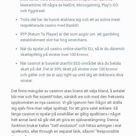
leverantörer, till några ex NetEnt, Microgaming, Play’n GO
och Yggdrasil.
Trots det har de hunnit etablera sig och ett av sobre mest
respekterade casino med BankID.
RTP (Return To Player) är det som avgör om ett gambling
establishment slot har hög vinstchans.
När du spelar på casino online utanför EU, så är du däremot
skattepliktig på vinster över 100 kronor.
När casinot är baserat utanför EES-området ska du betala
skatt på det. Det är 30% skatt på vinster över 100 kronor
och gäller och de är upp right up until dig att deklarera dina
vinster.
Det finns mängder av casinon utan licens att välja bland, å antalet
blir mer och fler scientif tiden, särskilt we och med den frekventa
uppkomsten av nya casinon. Vi går igenom fem frågor att ställa
sig själv före man väljer spelsajt, för att göra valet enklare. Så
länge casinot ni spelar på innehåller en giltig spellicens i något
helt annat land så går det att göra en självavstängning. Denna
funktion brukar kallas ”Self-exclusion” och hittas antingen i erat
spelkonto, eller through en separat länk, såsom ”Responsible