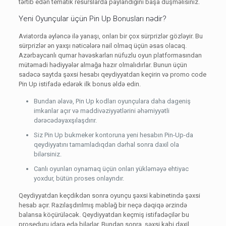
tərtib edən tematik resurslarda paylandığını başa düşməlisiniz.
Yeni Oyunçular üçün Pin Up Bonusları nədir?
Aviatorda əyləncə ilə yanaşı, onları bir çox sürprizlər gözləyir. Bu
sürprizlər ən yaxşı nəticələrə nail olmaq üçün əsas olacaq.
Azərbaycanlı qumar həvəskarları nüfuzlu oyun platformasından
mütəmadi hədiyyələr almağa hazır olmalıdırlar. Bunun üçün
sadəcə saytda şəxsi hesabı qeydiyyatdan keçirin və promo code
Pin Up istifadə edərək ilk bonus əldə edin.
Bundan əlavə, Pin Up kodları oyunçulara daha dageniş
imkanlar açır və maddivəziyyətlərini əhəmiyyətli
dərəcədəyaxşılaşdırır.
Siz Pin Up bukmeker kontoruna yeni hesabın Pin-Up-da
qeydiyyatını tamamladıqdan dərhal sonra daxil ola
bilərsiniz.
Canlı oyunları oynamaq üçün onları yükləməyə ehtiyac
yoxdur, bütün proses onlayndır.
Qeydiyyatdan keçdikdən sonra oyunçu şəxsi kabinetində şəxsi
hesab açır. Razılaşdırılmış məbləğ bir neçə dəqiqə ərzində
balansa köçürüləcək. Qeydiyyatdan keçmiş istifadəçilər bu
proseduru idarə edə bilərlər. Bundan sonra, şəxsi kabi daxil