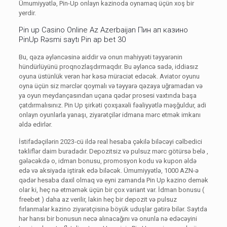
Ümumiyyətlə, Pin-Up onlayn kazinoda oynamaq üçün xoş bir
yerdir.
Pin up Casino Online Az Azerbaijan Пин ап казино
PinUp Rəsmi saytı Pin ap bet 30
Bu, qəza əyləncəsinə aiddir və onun mahiyyəti təyyarənin
hündürlüyünü proqnozlaşdırmaqdır. Bu əyləncə sadə, iddiasız
oyuna üstünlük verən hər kəsə müraciət edəcək. Aviator oyunu
oyna üçün siz mərclər qoymalı və təyyarə qəzaya uğramadan və
ya oyun meydançasından uçana qədər prosesi vaxtında başa
çatdırmalısınız. Pin Up şirkəti çoxşaxəli fəaliyyətlə məşğuldur, adi
onlayn oyunlarla yanaşı, ziyarətçilər idmana mərc etmək imkanı
əldə edirlər.
İstifadəçilərin 2023-cü ildə real hesaba çəkilə biləcəyi cəlbedici
təkliflər daim buradadır. Depozitsiz və pulsuz mərc götürsə belə ,
gələcəkdə o, idman bonusu, promosyon kodu və kupon əldə
edə və aksiyada iştirak edə biləcək. Ümumiyyətlə, 1000 AZN-ə
qədər hesaba daxil olmaq və eyni zamanda Pin Up kazino demək
olar ki, heç nə etməmək üçün bir çox variant var. İdman bonusu (
freebet ) daha az verilir, lakin heç bir depozit və pulsuz
fırlanmalar kazino ziyarətçisinə böyük uduşlar gətirə bilər. Saytda
hər hansı bir bonusun necə alınacağını və onunla nə edəcəyini