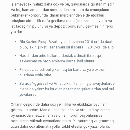
işləməyəcək, yalnız daha çox və bu, qaydalarda göstərilmişdir.
Və bu, həm əmanətdən sonra uduşlara, həm də oyunçuların
bukmeker kontorunda idman mərclərindən əldə etdikləri
uduşlara aiddir. İlk dəfə gecikmə olacağına zəmanət verilir və
istifadəçinin pulunu və ya depozit bonusunu çəkməsinin fərqi
yoxdur.
Əla Kazino Pinup Azərbaycan bazarına 2016-cı ildə daxil
olub, lakin şirkət lisenziyanı bir il sonra – 2017-ci ildə alıb.
Həddindən artıq hallarda dəstək xidməti ilə əlaqə
saxlayıram və problemlərim dərhal həll olunur.
Pinup az sürətli pul çıxarmaq bir karta və ya elektron
cüzdana edilə bilər.
Burada Yggdrasil və Amatic kimi tanınmış provayderlərdən ,
eləcə də yalnız bir hit olan az tanınan şirkətlərdən real pul
yuvaları var.
Onların çeşidində daha çox yeniliklər və eksklüziv oyunlar
görmək istərdim. Mən onların slotlarını və stolüstü oyunlarını
oynamaqdan həzz alıram və onların promosyonlarını və
bonuslarını yüksək qiymətləndirirəm. Pul yatırmaq və çıxarmaq
üçün daha çox alternativ yollar təklif etsələr çox yaxşı olardı.