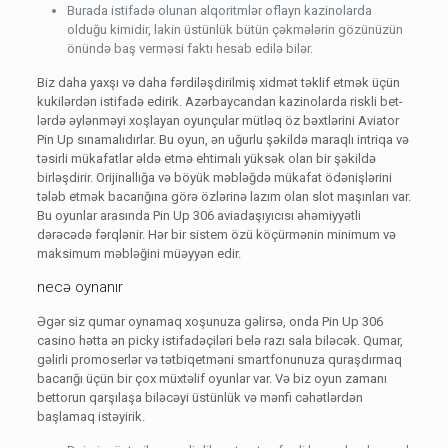
Burada istifadə olunan alqoritmlər oflayn kazinolarda
olduğu kimidir, lakin üstünlük bütün çəkmələrin gözünüzün
önündə baş verməsi faktı hesab edilə bilər.
Biz daha yaxşı və daha fərdiləşdirilmiş xidmət təklif etmək üçün
kukilərdən istifadə edirik. Azərbaycandan kazinolarda riskli bet-
lərdə əylənməyi xoşlayan oyunçular mütləq öz bəxtlərini Aviator
Pin Up sınamalıdırlar. Bu oyun, ən uğurlu şəkildə maraqlı intriqa və
təsirli mükafatlar əldə etmə ehtimalı yüksək olan bir şəkildə
birləşdirir. Orijinallığa və böyük məbləğdə mükafat ödənişlərini
tələb etmək bacarığına görə özlərinə lazım olan slot maşınları var.
Bu oyunlar arasında Pin Up 306 aviadaşıyıcısı əhəmiyyətli
dərəcədə fərqlənir. Hər bir sistem özü köçürmənin minimum və
maksimum məbləğini müəyyən edir.
necə oynanır
Əgər siz qumar oynamaq xoşunuza gəlirsə, onda Pin Up 306
casino hətta ən picky istifadəçiləri belə razı sala biləcək. Qumar,
gəlirli promoserlər və tətbiqetməni smartfonunuza quraşdırmaq
bacarığı üçün bir çox müxtəlif oyunlar var. Və biz oyun zamanı
bettorun qarşılaşa biləcəyi üstünlük və mənfi cəhətlərdən
başlamaq istəyirik.