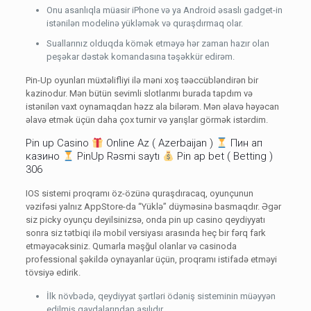
Onu asanlıqla müasir iPhone və ya Android əsaslı gadget-in
istənilən modelinə yükləmək və quraşdırmaq olar.
Suallarınız olduqda kömək etməyə hər zaman hazır olan
peşəkar dəstək komandasına təşəkkür edirəm.
Pin-Up oyunları müxtəlifliyi ilə məni xoş təəccübləndirən bir
kazinodur. Mən bütün sevimli slotlarımı burada tapdım və
istənilən vaxt oynamaqdan həzz ala bilərəm. Mən əlavə həyəcan
əlavə etmək üçün daha çox turnir və yarışlar görmək istərdim.
Pin up Casino
Online Az ( Azerbaijan )
Пин ап
казино
PinUp Rəsmi saytı
Pin ap bet ( Betting )
306
IOS sistemi proqramı öz-özünə quraşdıracaq, oyunçunun
vəzifəsi yalnız AppStore-da “Yüklə” düyməsinə basmaqdır. Əgər
siz picky oyunçu deyilsinizsə, onda pin up casino qeydiyyatı
sonra siz tətbiqi ilə mobil versiyası arasında heç bir fərq fark
etməyəcəksiniz. Qumarla məşğul olanlar və casinoda
professional şəkildə oynayanlar üçün, proqramı istifadə etməyi
tövsiyə edirik.
İlk növbədə, qeydiyyat şərtləri ödəniş sisteminin müəyyən
edilmiş qaydalarından asılıdır.