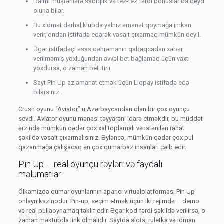
Daimi müştərilərə sadiqlik və tez-tez fərdi bonuslar da qeyd
oluna bilər.
Bu xidmət dərhal klubda yalnız əmanət qoymağa imkan
verir, ondan istifadə edərək vəsait çıxarmaq mümkün deyil.
Əgər istifadəçi əsas qəhrəmanın qabaqcadan xəbər
verilməmiş yoxluğundan əvvəl bet bağlamaq üçün vaxtı
yoxdursa, o zaman bet itirir.
Sayt Pin Up az əmanət etmək üçün Liqpay istifadə edə
bilərsiniz .
Crush oyunu “Aviator” u Azərbaycandan olan bir çox oyunçu
sevdi. Aviator oyunu mənası təyyarəni idarə etməkdir, bu müddət
ərzində mümkün qədər çox xal toplamalı və istənilən rahat
şəkildə vəsait çıxarmalısınız. Əyləncə, mümkün qədər çox pul
qazanmağa çalışacaq ən çox qumarbaz insanları cəlb edir.
Pin Up – real oyunçu rəyləri və faydalı
məlumatlar
Ölkəmizdə qumar oyunlarının aparıcı virtualplatforması Pin Up
onlayn kazinodur. Pin-up, seçim etmək üçün iki rejimdə – demo
və real pullaoynamaq təklif edir. Əgər kod fərdi şəkildə verilirsə, o
zaman məktubda link olmalıdır. Saytda slots, ruletka və idman