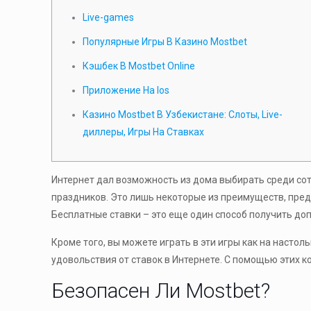
Live-games
Популярные Игры В Казино Mostbet
Кэшбек В Mostbet Online
Приложение На Ios
Казино Mostbet В Узбекистане: Слоты, Live-
диллеры, Игры На Ставках
Интернет дал возможность из дома выбирать среди сот
праздников. Это лишь некоторые из преимуществ, пре
Бесплатные ставки – это еще один способ получить доп
Кроме того, вы можете играть в эти игры как на насто
удовольствия от ставок в Интернете. С помощью этих к
Безопасен Ли Mostbet?