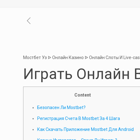
Мостбет Уз ᐉ Онлайн Казино ᐉ Онлайн Слоты И Live-cas
Играть Онлайн 
Content
Безопасен Ли Mostbet?
Регистрация Счета В Mostbet За 4 Шага
Как Скачать Приложение Mostbet Для Android