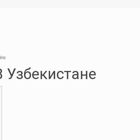
ino
В Узбекистане