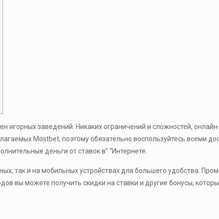
ен игорных заведений. Никаких ограничений и сложностей, онлайн
длагаемых Mostbet, поэтому обязательно воспользуйтесь всеми д
олнительные деньги от ставок в” “Интернете.
льных, так и на мобильных устройствах для большего удобства. Пр
одов вы можете получить скидки на ставки и другие бонусы, кото