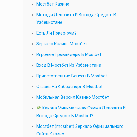
Мостбет Казино
Методы Депозита И Вывода Средств В
Узбекистане
Есть Ли Покер-рум?
Зеркало Казино Мостбет
Игровые Провайдеры В Mostbet
Вход В Мостбет Из Узбекистана
Приветственные Бонусы В Mostbet
Ставки На Киберспорт В Mostbet
Мобильная Версия Казино Мостбет
Какова Минимальная Сумма Депозита И
Вывода Средств В Mostbet?
Мостбет (mostbet) Зеркало Официального
Сайта Казино