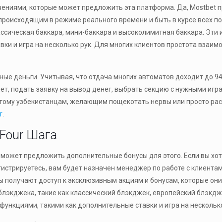
чениями, которые может предложить эта платформа. Да, Mostbet 
происходящим в режиме реального времени и быть в курсе всех по
лассическая баккара, мини-баккара и высоколимитная баккара. Эт
ки и игра на несколько рук. Для многих клиентов простота взаи
ые деньги. Учитывая, что отдача многих автоматов доходит до 94
чет, подать заявку на вывод денег, выбрать секцию с нужными игр
этому узбекистанцам, желающим пощекотать нервы или просто рас
т
.
 Four Шага
 может предложить дополнительные бонусы для этого. Если вы хоти
егистрируетесь, вам будет назначен менеджер по работе с клиента
ры получают доступ к эксклюзивным акциям и бонусам, которые они
блэкджека, такие как классический блэкджек, европейский блэкд
нкциями, такими как дополнительные ставки и игра на несколько