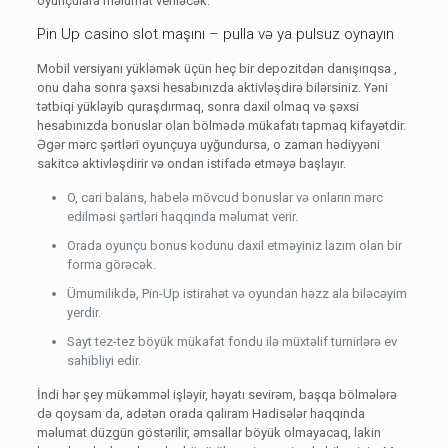
oyunçulara məlumat veriləcək.
Pin Up casino slot maşını – pulla və ya pulsuz oynayın
Mobil versiyanı yükləmək üçün heç bir depozitdən danışırıqsa ,
onu daha sonra şəxsi hesabınızda aktivləşdirə bilərsiniz. Yəni
tətbiqi yükləyib quraşdırmaq, sonra daxil olmaq və şəxsi
hesabınızda bonuslar olan bölmədə mükafatı tapmaq kifayətdir.
Əgər mərc şərtləri oyunçuya uyğundursa, o zaman hədiyyəni
sakitcə aktivləşdirir və ondan istifadə etməyə başlayır.
O, cari balans, habelə mövcud bonuslar və onların mərc
edilməsi şərtləri haqqında məlumat verir.
Orada oyunçu bonus kodunu daxil etməyiniz lazım olan bir
forma görəcək.
Ümumilikdə, Pin-Up istirahət və oyundan həzz ala biləcəyim
yerdir.
Sayt tez-tez böyük mükafat fondu ilə müxtəlif turnirlərə ev
sahibliyi edir.
İndi hər şey mükəmməl işləyir, həyatı sevirəm, başqa bölmələrə
də qoysam da, adətən orada qalıram Hadisələr haqqında
məlumat düzgün göstərilir, əmsallar böyük olmayacaq, lakin