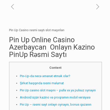
Pin Up Casino rəsmi saytı slot maşınları
Pin Up Online Casino
Azerbaycan ️ Onlayn Kazino
PinUp Rəsmi Saytı
Content
Pin-Up-da necə əmanət etmək olar?
Şirkət haqqında rəsmi məlumat
Pin Up casino slot maşını – pulla və ya pulsuz oynayın
Android üçün kazino və proqramın mobil versiyası
Pin Up – rəsmi sayt onlayn oynayın, bonus qazanın