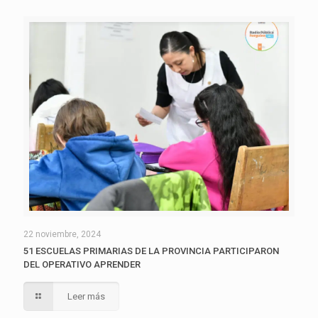
22 noviembre, 2024
51 ESCUELAS PRIMARIAS DE LA PROVINCIA PARTICIPARON
DEL OPERATIVO APRENDER
Leer más