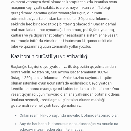
və rəsmi vebsayta daxil olmadan kompüterinizdə istənilən oyun
maşınını keyfiyyətli şəkildə idarə etməyə imkan verir. Tətbiqi
quraşdırmaq qərarına gələn ziyarətçilər üçün, qurumun
administrasiyası tərəfindən təmin edilən 30 pulsuz fırlanma
şəklində heç bir depozit xoş bir təşviq olacaqdır. Ondan dərhal
real mərclərlə qumar oynamağa başlamaq, pul üçün oynamaq,
kartlara və ya digər rahat onlayn hesablaşma sistemlərinə vəsait
çıxarmaqla istifadə etmək olar. Unutmayın ki, qumar riskli ola
bilər və qazanmaq üçün zəmanətli yollar yoxdur.
Kazinonun dürüstlüyü və etibarlılığı
Başlanğıc təşviqi qeydiyyatdan və ilk depozitin qoyulmasından
sonra verilir. Adətən bu, 500 avroya qədər əmanətin 100%-i
üstəgəl 250 pulsuz fırlanmadır. Onlar kazino saytında təqdim
olunan istənilən oyun üçün istifadə edilməlidir. Qeydiyyatdan
keçdikdən sonra oyunçu şəxsi kabinetində şəxsi hesab açır. Ona
vəsait qoymaq üçün mövcud olanlar siyahısından optimal ödəniş
üsulunu seçməli, kreditləşmə üçün tələb olunan məbləği
göstərməli və əməliyyatı təsdiqləməlisiniz.
Onları rəsmi Pin-up saytında müvafiq bölmədə tapmaq olar.
Saytda hər hansı bir bonusun necə alınacağını və onunla nə
edəcəyini təsvir edən ətraflı təlimat var.