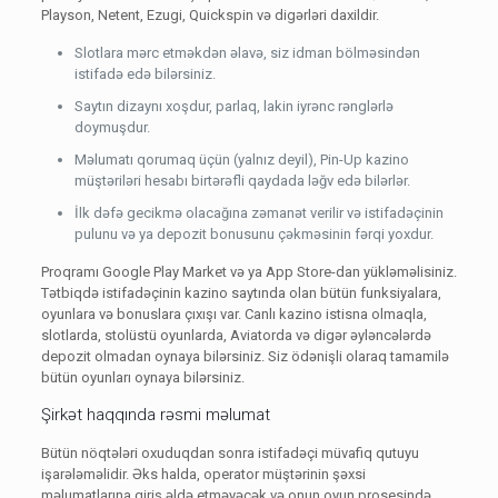
Playson, Netent, Ezugi, Quickspin və digərləri daxildir.
Slotlara mərc etməkdən əlavə, siz idman bölməsindən
istifadə edə bilərsiniz.
Saytın dizaynı xoşdur, parlaq, lakin iyrənc rənglərlə
doymuşdur.
Məlumatı qorumaq üçün (yalnız deyil), Pin-Up kazino
müştəriləri hesabı birtərəfli qaydada ləğv edə bilərlər.
İlk dəfə gecikmə olacağına zəmanət verilir və istifadəçinin
pulunu və ya depozit bonusunu çəkməsinin fərqi yoxdur.
Proqramı Google Play Market və ya App Store-dan yükləməlisiniz.
Tətbiqdə istifadəçinin kazino saytında olan bütün funksiyalara,
oyunlara və bonuslara çıxışı var. Canlı kazino istisna olmaqla,
slotlarda, stolüstü oyunlarda, Aviatorda və digər əyləncələrdə
depozit olmadan oynaya bilərsiniz. Siz ödənişli olaraq tamamilə
bütün oyunları oynaya bilərsiniz.
Şirkət haqqında rəsmi məlumat
Bütün nöqtələri oxuduqdan sonra istifadəçi müvafiq qutuyu
işarələməlidir. Əks halda, operator müştərinin şəxsi
məlumatlarına giriş əldə etməyəcək və onun oyun prosesində