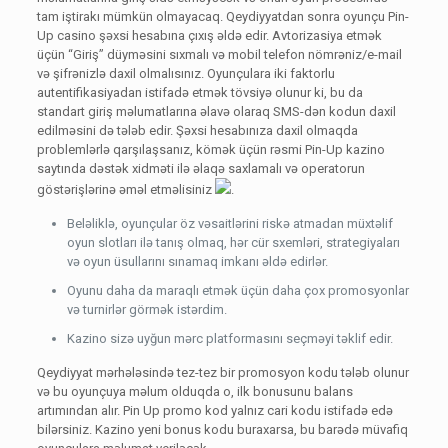
tam iştirakı mümkün olmayacaq. Qeydiyyatdan sonra oyunçu Pin-
Up casino şəxsi hesabına çıxış əldə edir. Avtorizasiya etmək
üçün “Giriş” düyməsini sıxmalı və mobil telefon nömrəniz/e-mail
və şifrənizlə daxil olmalısınız. Oyunçulara iki faktorlu
autentifikasiyadan istifadə etmək tövsiyə olunur ki, bu da
standart giriş məlumatlarına əlavə olaraq SMS-dən kodun daxil
edilməsini də tələb edir. Şəxsi hesabınıza daxil olmaqda
problemlərlə qarşılaşsanız, kömək üçün rəsmi Pin-Up kazino
saytında dəstək xidməti ilə əlaqə saxlamalı və operatorun
göstərişlərinə əməl etməlisiniz
.
Beləliklə, oyunçular öz vəsaitlərini riskə atmadan müxtəlif
oyun slotları ilə tanış olmaq, hər cür sxemləri, strategiyaları
və oyun üsullarını sınamaq imkanı əldə edirlər.
Oyunu daha da maraqlı etmək üçün daha çox promosyonlar
və turnirlər görmək istərdim.
Kazino sizə uyğun mərc platformasını seçməyi təklif edir.
Qeydiyyat mərhələsində tez-tez bir promosyon kodu tələb olunur
və bu oyunçuya məlum olduqda o, ilk bonusunu balans
artımından alır. Pin Up promo kod yalnız cari kodu istifadə edə
bilərsiniz. Kazino yeni bonus kodu buraxarsa, bu barədə müvafiq