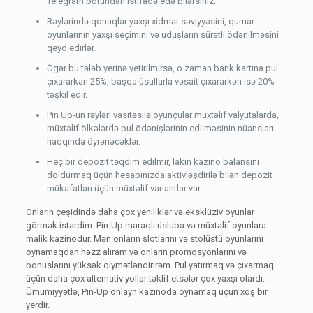
Telegram botundan istifadə edə bilərsiniz.
Rəylərində qonaqlar yaxşı xidmət səviyyəsini, qumar
oyunlarının yaxşı seçimini və uduşların sürətli ödənilməsini
qeyd edirlər.
Əgər bu tələb yerinə yetirilmirsə, o zaman bank kartına pul
çıxararkən 25%, başqa üsullarla vəsait çıxararkən isə 20%
təşkil edir.
Pin Up-ün rəyləri vasitəsilə oyunçular müxtəlif valyutalarda,
müxtəlif ölkələrdə pul ödənişlərinin edilməsinin nüansları
haqqında öyrənəcəklər.
Heç bir depozit təqdim edilmir, lakin kazino balansını
doldurmaq üçün hesabınızda aktivləşdirilə bilən depozit
mükafatları üçün müxtəlif variantlar var.
Onların çeşidində daha çox yeniliklər və eksklüziv oyunlar
görmək istərdim. Pin-Up maraqlı üsluba və müxtəlif oyunlara
malik kazinodur. Mən onların slotlarını və stolüstü oyunlarını
oynamaqdan həzz alıram və onların promosyonlarını və
bonuslarını yüksək qiymətləndirirəm. Pul yatırmaq və çıxarmaq
üçün daha çox alternativ yollar təklif etsələr çox yaxşı olardı.
Ümumiyyətlə, Pin-Up onlayn kazinoda oynamaq üçün xoş bir
yerdir.