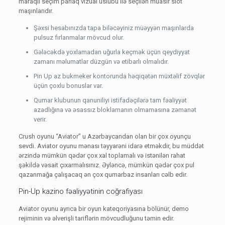
maraqlı seçim parlaq vizual üslubu ilə seçilən müasir slot
maşınlarıdır.
Şəxsi hesabınızda tapa biləcəyiniz müəyyən maşınlarda
pulsuz fırlanmalar mövcud olur.
Gələcəkdə yoxlamadan uğurla keçmək üçün qeydiyyat
zamanı məlumatlar düzgün və etibarlı olmalıdır.
Pin Up az bukmeker kontorunda həqiqətən müxtəlif zövqlər
üçün çoxlu bonuslar var.
Qumar klubunun qanuniliyi istifadəçilərə tam fəaliyyət
azadlığına və əsassız bloklamanın olmamasına zəmanət
verir.
Crush oyunu “Aviator” u Azərbaycandan olan bir çox oyunçu
sevdi. Aviator oyunu mənası təyyarəni idarə etməkdir, bu müddət
ərzində mümkün qədər çox xal toplamalı və istənilən rahat
şəkildə vəsait çıxarmalısınız. Əyləncə, mümkün qədər çox pul
qazanmağa çalışacaq ən çox qumarbaz insanları cəlb edir.
Pin-Up kazino fəaliyyətinin coğrafiyası
Aviator oyunu ayrıca bir oyun kateqoriyasına bölünür, demo
rejiminin və əlverişli tariflərin mövcudluğunu təmin edir.