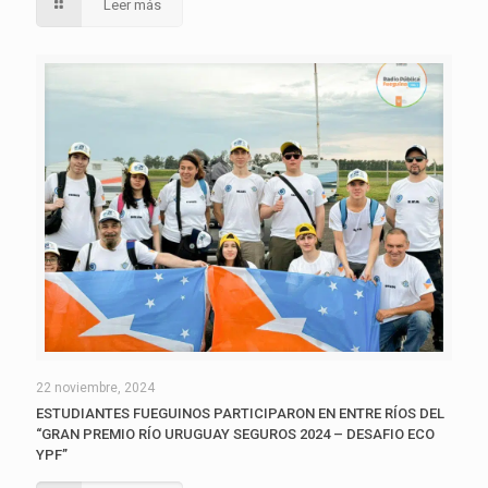
Leer más
22 noviembre, 2024
ESTUDIANTES FUEGUINOS PARTICIPARON EN ENTRE RÍOS DEL
“GRAN PREMIO RÍO URUGUAY SEGUROS 2024 – DESAFIO ECO
YPF”