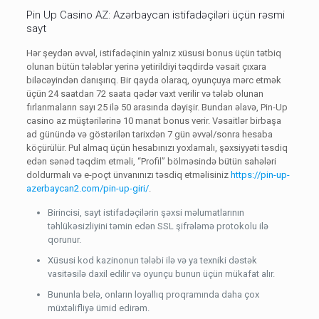
Pin Up Casino AZ: Azərbaycan istifadəçiləri üçün rəsmi
sayt
Hər şeydən əvvəl, istifadəçinin yalnız xüsusi bonus üçün tətbiq
olunan bütün tələblər yerinə yetirildiyi təqdirdə vəsait çıxara
biləcəyindən danışırıq. Bir qayda olaraq, oyunçuya mərc etmək
üçün 24 saatdan 72 saata qədər vaxt verilir və tələb olunan
fırlanmaların sayı 25 ilə 50 arasında dəyişir. Bundan əlavə, Pin-Up
casino az müştərilərinə 10 manat bonus verir. Vəsaitlər birbaşa
ad günündə və göstərilən tarixdən 7 gün əvvəl/sonra hesaba
köçürülür. Pul almaq üçün hesabınızı yoxlamalı, şəxsiyyəti təsdiq
edən sənəd təqdim etməli, “Profil” bölməsində bütün sahələri
doldurmalı və e-poçt ünvanınızı təsdiq etməlisiniz
https://pin-up-
azerbaycan2.com/pin-up-giri/
.
Birincisi, sayt istifadəçilərin şəxsi məlumatlarının
təhlükəsizliyini təmin edən SSL şifrələmə protokolu ilə
qorunur.
Xüsusi kod kazinonun tələbi ilə və ya texniki dəstək
vasitəsilə daxil edilir və oyunçu bunun üçün mükafat alır.
Bununla belə, onların loyallıq proqramında daha çox
müxtəlifliyə ümid edirəm.