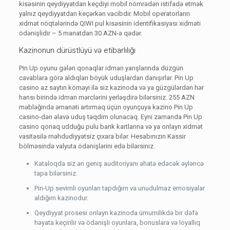
kisəsinin qeydiyyatdan keçdiyi mobil nömrədən istifadə etmək
yalnız qeydiyyatdan keçərkən vacibdir. Mobil operatorların
xidmət nöqtələrində QIWI pul kisəsinin identifikasiyası xidməti
ödənişlidir – 5 manatdan 30 AZN-ə qədər.
Kazinonun dürüstlüyü və etibarlılığı
Pin Up oyunu gələn qonaqlar idman yarışlarında düzgün
cavablara görə aldıqları böyük uduşlardan danışırlar. Pin Up
casino az saytın köməyi ilə siz kazinoda və ya güzgülərdən hər
hansı birində idman mərclərini yerləşdirə bilərsiniz. 255 AZN
məbləğində əmanəti artırmaq üçün oyunçuya kazino Pin Up
casino-dən əlavə uduş təqdim olunacaq. Eyni zamanda Pin Up
casino qonaq udduğu pulu bank kartlarına və ya onlayn xidmət
vasitəsilə məhdudiyyətsiz çıxara bilər. Hesabınızın Kassir
bölməsində valyuta ödənişlərini edə bilərsiniz.
Kataloqda siz ən geniş auditoriyanı əhatə edəcək əyləncə
tapa bilərsiniz.
Pin-Up sevimli oyunları tapdığım və unudulmaz emosiyalar
aldığım kazinodur.
Qeydiyyat prosesi onlayn kazinoda ümumilikdə bir dəfə
həyata keçirilir və ödənişli oyunlara, bonuslara və loyallıq