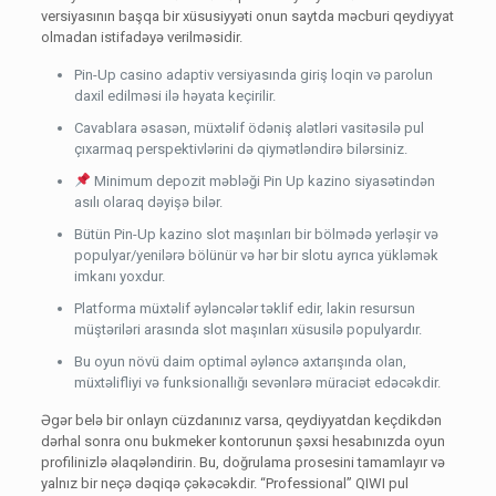
versiyasının başqa bir xüsusiyyəti onun saytda məcburi qeydiyyat
olmadan istifadəyə verilməsidir.
Pin-Up casino adaptiv versiyasında giriş loqin və parolun
daxil edilməsi ilə həyata keçirilir.
Cavablara əsasən, müxtəlif ödəniş alətləri vasitəsilə pul
çıxarmaq perspektivlərini də qiymətləndirə bilərsiniz.
Minimum depozit məbləği Pin Up kazino siyasətindən
asılı olaraq dəyişə bilər.
Bütün Pin-Up kazino slot maşınları bir bölmədə yerləşir və
populyar/yenilərə bölünür və hər bir slotu ayrıca yükləmək
imkanı yoxdur.
Platforma müxtəlif əyləncələr təklif edir, lakin resursun
müştəriləri arasında slot maşınları xüsusilə populyardır.
Bu oyun növü daim optimal əyləncə axtarışında olan,
müxtəlifliyi və funksionallığı sevənlərə müraciət edəcəkdir.
Əgər belə bir onlayn cüzdanınız varsa, qeydiyyatdan keçdikdən
dərhal sonra onu bukmeker kontorunun şəxsi hesabınızda oyun
profilinizlə əlaqələndirin. Bu, doğrulama prosesini tamamlayır və
yalnız bir neçə dəqiqə çəkəcəkdir. “Professional” QIWI pul