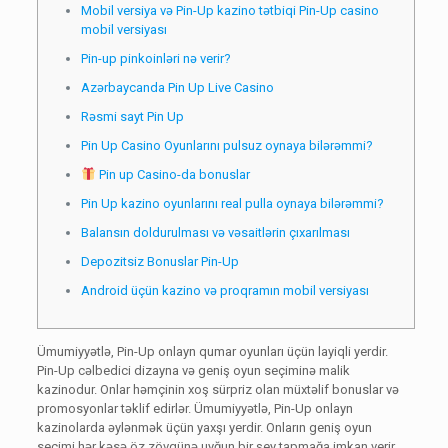
Mobil versiya və Pin-Up kazino tətbiqi Pin-Up casino
mobil versiyası
Pin-up pinkoinləri nə verir?
Azərbaycanda Pin Up Live Casino
Rəsmi sayt Pin Up
Pin Up Casino Oyunlarını pulsuz oynaya bilərəmmi?
Pin up Casino-da bonuslar
Pin Up kazino oyunlarını real pulla oynaya bilərəmmi?
Balansın doldurulması və vəsaitlərin çıxarılması
Depozitsiz Bonuslar Pin-Up
Android üçün kazino və proqramın mobil versiyası
Ümumiyyətlə, Pin-Up onlayn qumar oyunları üçün layiqli yerdir.
Pin-Up cəlbedici dizayna və geniş oyun seçiminə malik
kazinodur. Onlar həmçinin xoş sürpriz olan müxtəlif bonuslar və
promosyonlar təklif edirlər. Ümumiyyətlə, Pin-Up onlayn
kazinolarda əylənmək üçün yaxşı yerdir. Onların geniş oyun
seçimi hər kəsə öz zövqünə uyğun bir şey tapmağa imkan verir.