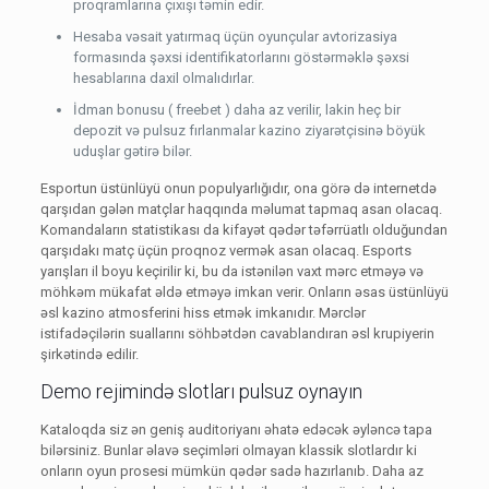
proqramlarına çıxışı təmin edir.
Hesaba vəsait yatırmaq üçün oyunçular avtorizasiya
formasında şəxsi identifikatorlarını göstərməklə şəxsi
hesablarına daxil olmalıdırlar.
İdman bonusu ( freebet ) daha az verilir, lakin heç bir
depozit və pulsuz fırlanmalar kazino ziyarətçisinə böyük
uduşlar gətirə bilər.
Esportun üstünlüyü onun populyarlığıdır, ona görə də internetdə
qarşıdan gələn matçlar haqqında məlumat tapmaq asan olacaq.
Komandaların statistikası da kifayət qədər təfərrüatlı olduğundan
qarşıdakı matç üçün proqnoz vermək asan olacaq. Esports
yarışları il boyu keçirilir ki, bu da istənilən vaxt mərc etməyə və
möhkəm mükafat əldə etməyə imkan verir. Onların əsas üstünlüyü
əsl kazino atmosferini hiss etmək imkanıdır. Mərclər
istifadəçilərin suallarını söhbətdən cavablandıran əsl krupiyerin
şirkətində edilir.
Demo rejimində slotları pulsuz oynayın
Kataloqda siz ən geniş auditoriyanı əhatə edəcək əyləncə tapa
bilərsiniz. Bunlar əlavə seçimləri olmayan klassik slotlardır ki
onların oyun prosesi mümkün qədər sadə hazırlanıb. Daha az