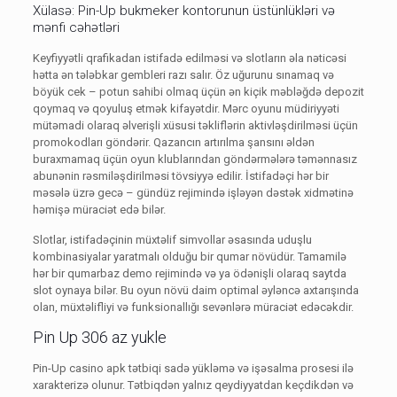
Xülasə: Pin-Up bukmeker kontorunun üstünlükləri və
mənfi cəhətləri
Keyfiyyətli qrafikadan istifadə edilməsi və slotların əla nəticəsi
hətta ən tələbkar gembleri razı salır. Öz uğurunu sınamaq və
böyük cek – potun sahibi olmaq üçün ən kiçik məbləğdə depozit
qoymaq və qoyuluş etmək kifayətdir. Mərc oyunu müdiriyyəti
mütəmadi olaraq əlverişli xüsusi təkliflərin aktivləşdirilməsi üçün
promokodları göndərir. Qazancın artırılma şansını əldən
buraxmamaq üçün oyun klublarından göndərmələrə təmənnasız
abunənin rəsmiləşdirilməsi tövsiyyə edilir. İstifadəçi hər bir
məsələ üzrə gecə – gündüz rejimində işləyən dəstək xidmətinə
həmişə müraciət edə bilər.
Slotlar, istifadəçinin müxtəlif simvollar əsasında uduşlu
kombinasiyalar yaratmalı olduğu bir qumar növüdür. Tamamilə
hər bir qumarbaz demo rejimində və ya ödənişli olaraq saytda
slot oynaya bilər. Bu oyun növü daim optimal əyləncə axtarışında
olan, müxtəlifliyi və funksionallığı sevənlərə müraciət edəcəkdir.
Pin Up 306 az yukle
Pin-Up casino apk tətbiqi sadə yükləmə və işəsalma prosesi ilə
xarakterizə olunur. Tətbiqdən yalnız qeydiyyatdan keçdikdən və