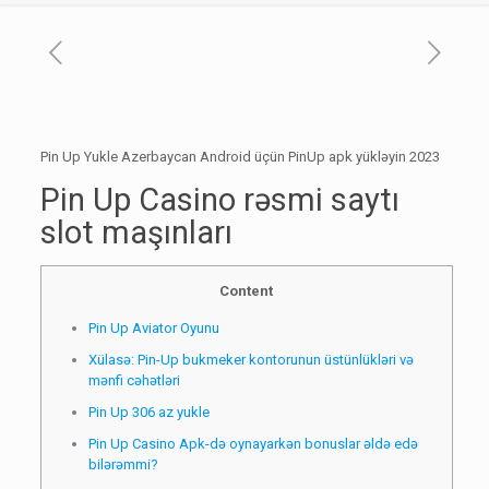
Pin Up Yukle Azerbaycan Android üçün PinUp apk yükləyin 2023
Pin Up Casino rəsmi saytı
slot maşınları
Content
Pin Up Aviator Oyunu
Xülasə: Pin-Up bukmeker kontorunun üstünlükləri və
mənfi cəhətləri
Pin Up 306 az yukle
Pin Up Casino Apk-də oynayarkən bonuslar əldə edə
bilərəmmi?