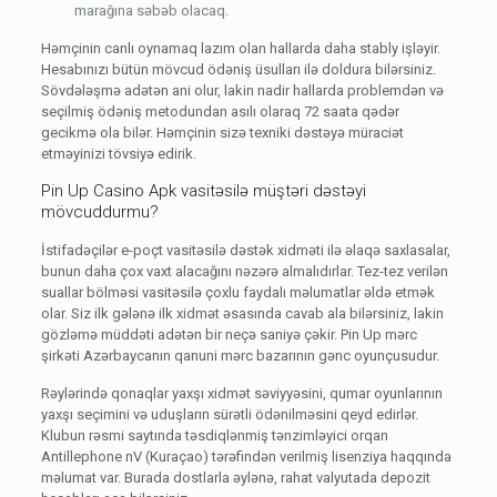
marağına səbəb olacaq.
Həmçinin canlı oynamaq lazım olan hallarda daha stably işləyir.
Hesabınızı bütün mövcud ödəniş üsulları ilə doldura bilərsiniz.
Sövdələşmə adətən ani olur, lakin nadir hallarda problemdən və
seçilmiş ödəniş metodundan asılı olaraq 72 saata qədər
gecikmə ola bilər. Həmçinin sizə texniki dəstəyə müraciət
etməyinizi tövsiyə edirik.
Pin Up Casino Apk vasitəsilə müştəri dəstəyi
mövcuddurmu?
İstifadəçilər e-poçt vasitəsilə dəstək xidməti ilə əlaqə saxlasalar,
bunun daha çox vaxt alacağını nəzərə almalıdırlar. Tez-tez verilən
suallar bölməsi vasitəsilə çoxlu faydalı məlumatlar əldə etmək
olar. Siz ilk gələnə ilk xidmət əsasında cavab ala bilərsiniz, lakin
gözləmə müddəti adətən bir neçə saniyə çəkir. Pin Up mərc
şirkəti Azərbaycanın qanuni mərc bazarının gənc oyunçusudur.
Rəylərində qonaqlar yaxşı xidmət səviyyəsini, qumar oyunlarının
yaxşı seçimini və uduşların sürətli ödənilməsini qeyd edirlər.
Klubun rəsmi saytında təsdiqlənmiş tənzimləyici orqan
Antillephone nV (Kuraçao) tərəfindən verilmiş lisenziya haqqında
məlumat var. Burada dostlarla əylənə, rahat valyutada depozit