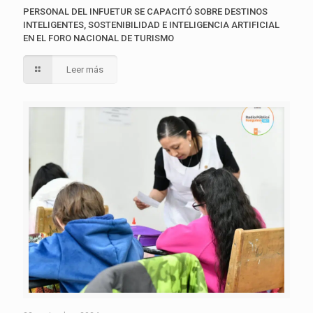
PERSONAL DEL INFUETUR SE CAPACITÓ SOBRE DESTINOS
INTELIGENTES, SOSTENIBILIDAD E INTELIGENCIA ARTIFICIAL
EN EL FORO NACIONAL DE TURISMO
Leer más