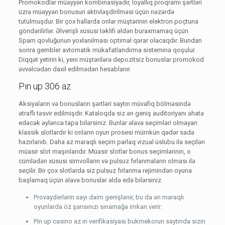
Promokodlar müəyyən kombinasiyadır, loyallıq proqramı şərtləri
üzrə müəyyən bonusun aktivləşdirilməsi üçün nəzərdə
tutulmuşdur. Bir çox hallarda onlar müştərinin elektron poçtuna
göndərilirlər. Əlverişli xüsusi təklifi əldən buraxmamaq üçün
Spam qovluğunun yoxlanılması optimal qərar olacaqdır. Bundan
sonra gembler avtomatik mükafatlandırma sisteminə qoşulur.
Diqqət yetirin ki, yeni müştərilərə depozitsiz bonuslar promokod
əvvəlcədən daxil edilmədən hesablanır.
Pin up 306 az
Aksiyaların və bonusların şərtləri saytın müvafiq bölməsində
ətraflı təsvir edilmişdir. Kataloqda siz ən geniş auditoriyanı əhatə
edəcək əyləncə tapa bilərsiniz. Bunlar əlavə seçimləri olmayan
klassik slotlardır ki onların oyun prosesi mümkün qədər sadə
hazırlanıb. Daha az maraqlı seçim parlaq vizual üslubu ilə seçilən
müasir slot maşınlarıdır. Müasir slotlar bonus seçimlərinin, o
cümlədən xüsusi simvolların və pulsuz fırlanmaların olması ilə
seçilir. Bir çox slotlarda siz pulsuz fırlanma rejimindən oyuna
başlamaq üçün əlavə bonuslar əldə edə bilərsiniz.
Provayderlərin sayı daim genişlənir, bu da ən maraqlı
oyunlarda öz şansınızı sınamağa imkan verir.
Pin up casino az ın verifikasiyası bukmekorun saytında sizin