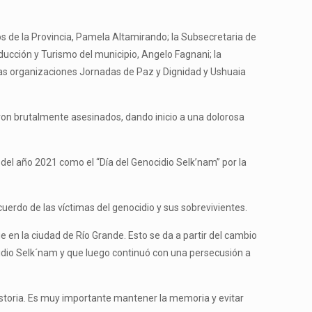
os de la Provincia, Pamela Altamirando; la Subsecretaria de
ucción y Turismo del municipio, Angelo Fagnani; la
las organizaciones Jornadas de Paz y Dignidad y Ushuaia
ron brutalmente asesinados, dando inicio a una dolorosa
l año 2021 como el “Día del Genocidio Selk’nam” por la
cuerdo de las víctimas del genocidio y sus sobrevivientes.
e en la ciudad de Río Grande. Esto se da a partir del cambio
cidio Selk´nam y que luego continuó con una persecusión a
istoria. Es muy importante mantener la memoria y evitar