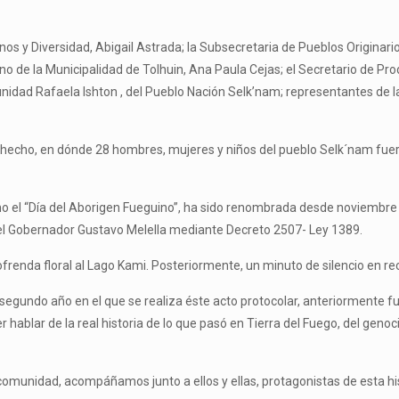
s y Diversidad, Abigail Astrada; la Subsecretaria de Pueblos Originari
 de la Municipalidad de Tolhuin, Ana Paula Cejas; el Secretario de Prod
unidad Rafaela Ishton , del Pueblo Nación Selk’nam; representantes de 
el hecho, en dónde 28 hombres, mujeres y niños del pueblo Selk´nam fue
l “Día del Aborigen Fueguino”, ha sido renombrada desde noviembre de
r el Gobernador Gustavo Melella mediante Decreto 2507- Ley 1389.
ofrenda floral al Lago Kami. Posteriormente, un minuto de silencio en re
 segundo año en el que se realiza éste acto protocolar, anteriormente fu
hablar de la real historia de lo que pasó en Tierra del Fuego, del geno
comunidad, acompáñamos junto a ellos y ellas, protagonistas de esta h