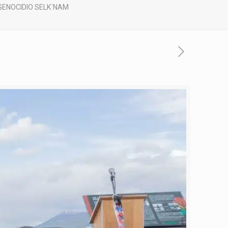
 GENOCIDIO SELK´NAM