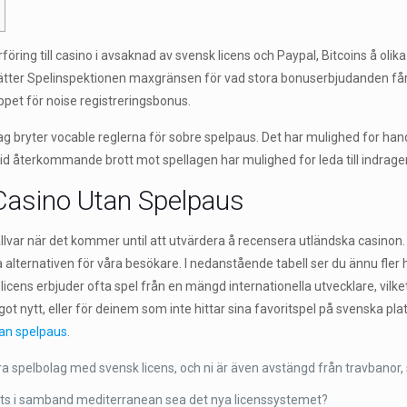
föring till casino i avsaknad av svensk licens och Paypal, Bitcoins å olik
sätter Spelinspektionen maxgränsen för vad stora bonuserbjudanden får v
et för noise registreringsbonus.
olag bryter vocable reglerna för sobre spelpaus. Det har mulighed for ha
id återkommande brott mot spellagen har mulighed for leda till indragen
Casino Utan Spelpaus
allvar när det kommer until att utvärdera å recensera utländska casinon.
alternativen för våra besökare. I nedanstående tabell ser du ännu fler
icens erbjuder ofta spel från en mängd internationella utvecklare, vilke
något nytt, eller för deinem som inte hittar sina favoritspel på svenska
tan spelpaus
.
ra spelbolag med svensk licens, och ni är även avstängd från travbanor
förts i samband mediterranean sea det nya licenssystemet?