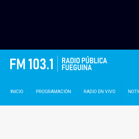
INICIO
PROGRAMACIÓN
RADIO EN VIVO
NOTI