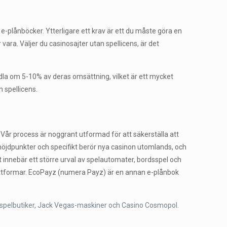
a e-plånböcker. Ytterligare ett krav är ett du måste göra en
ara. Väljer du casinosajter utan spellicens, är det
ndla om 5-10% av deras omsättning, vilket är ett mycket
 spellicens.
 Vår process är noggrant utformad för att säkerställa att
 höjdpunkter och specifikt berör nya casinon utomlands, och
t innebär ett större urval av spelautomater, bordsspel och
 plattformar. EcoPayz (numera Payz) är en annan e-plånbok
, spelbutiker, Jack Vegas-maskiner och Casino Cosmopol.