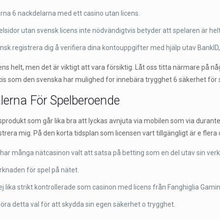
arna 6 nackdelarna med ett casino utan licens.
lsidor utan svensk licens inte nödvändigtvis betyder att spelaren är helt
k registrera dig å verifiera dina kontouppgifter med hjälp utav BankID,
s helt, men det är viktigt att vara försiktig. Låt oss titta närmare på n
ecis som den svenska har mulighed for innebära trygghet 6 säkerhet för 
lerna För Spelberoende
sprodukt som går lika bra att lyckas avnjuta via mobilen som via durant
trera mig. På den korta tidsplan som licensen vart tillgängligt är e flera
gt har många nätcasinon valt att satsa på betting som en del utav sin ve
knaden för spel på nätet.
 ej lika strikt kontrollerade som casinon med licens från Fanghiglia Gam
 göra detta val för att skydda sin egen säkerhet o trygghet.