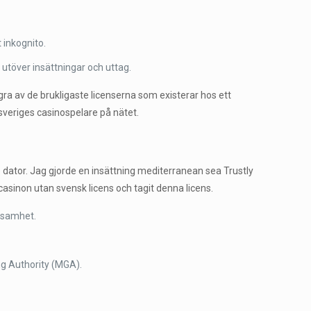
 inkognito.
 utöver insättningar och uttag.
ågra av de brukligaste licenserna som existerar hos ett
sveriges casinospelare på nätet.
e dator. Jag gjorde en insättning mediterranean sea Trustly
 casinon utan svensk licens och tagit denna licens.
rksamhet.
ing Authority (MGA).