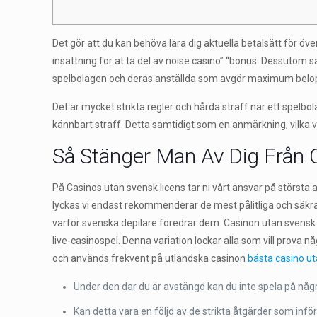
Det gör att du kan behöva lära dig aktuella betalsätt för över
insättning för at ta del av noise casino” “bonus. Dessutom 
spelbolagen och deras anställda som avgör maximum belopp
Det är mycket strikta regler och hårda straff när ett spelb
kännbart straff. Detta samtidigt som en anmärkning, vilka v
Så Stänger Man Av Dig Från 
På Casinos utan svensk licens tar ni vårt ansvar på största 
lyckas vi endast rekommenderar de mest pålitliga och säkra 
varför svenska depilare föredrar dem. Casinon utan svensk l
live-casinospel. Denna variation lockar alla som vill prova 
och används frekvent på utländska casinon
bästa casino u
Under den dar du är avstängd kan du inte spela på någ
Kan detta vara en följd av de strikta åtgärder som in