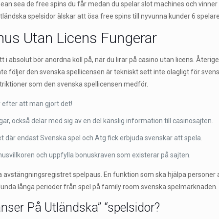
ean sea de free spins du får medan du spelar slot machines och vinner 
ländska spelsidor älskar att ösa free spins till nyvunna kunder 6 spelare
nus Utan Licens Fungerar
absolut bör anordna koll på, när du lirar på casino utan licens. Återigen,
nte följer den svenska spellicensen är tekniskt sett inte olagligt för sve
striktioner som den svenska spellicensen medför.
efter att man gjort det!
r, också delar med sig av en del känslig information till casinosajten.
där endast Svenska spel och Atg fick erbjuda svenskar att spela.
villkoren och uppfylla bonuskraven som existerar på sajten.
 avstängningsregistret spelpaus. En funktion som ska hjälpa personer at
norlunda långa perioder från spel på family room svenska spelmarknaden.
nser På Utländska” “spelsidor?