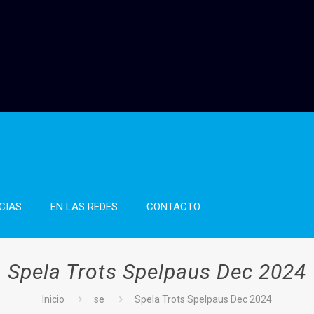
CIAS
EN LAS REDES
CONTACTO
Spela Trots Spelpaus Dec 2024
Inicio
se
Spela Trots Spelpaus Dec 2024