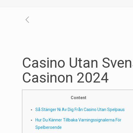
Casino Utan Svens
Casinon 2024
Content
Så Stänger Ni Av Dig Från Casino Utan Spelpaus
Hur Du Känner Tillbaka Varningssignalerna För
Spelberoende