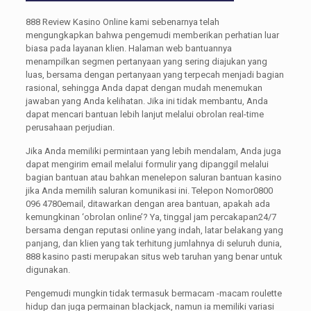
888 Review Kasino Online kami sebenarnya telah
mengungkapkan bahwa pengemudi memberikan perhatian luar
biasa pada layanan klien. Halaman web bantuannya
menampilkan segmen pertanyaan yang sering diajukan yang
luas, bersama dengan pertanyaan yang terpecah menjadi bagian
rasional, sehingga Anda dapat dengan mudah menemukan
jawaban yang Anda kelihatan. Jika ini tidak membantu, Anda
dapat mencari bantuan lebih lanjut melalui obrolan real-time
perusahaan perjudian.
Jika Anda memiliki permintaan yang lebih mendalam, Anda juga
dapat mengirim email melalui formulir yang dipanggil melalui
bagian bantuan atau bahkan menelepon saluran bantuan kasino
jika Anda memilih saluran komunikasi ini. Telepon Nomor0800
096 4780email, ditawarkan dengan area bantuan, apakah ada
kemungkinan ‘obrolan online’? Ya, tinggal jam percakapan24/7
bersama dengan reputasi online yang indah, latar belakang yang
panjang, dan klien yang tak terhitung jumlahnya di seluruh dunia,
888 kasino pasti merupakan situs web taruhan yang benar untuk
digunakan.
Pengemudi mungkin tidak termasuk bermacam -macam roulette
hidup dan juga permainan blackjack, namun ia memiliki variasi