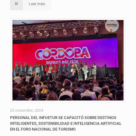
Leer más
22 noviembre, 2024
PERSONAL DEL INFUETUR SE CAPACITÓ SOBRE DESTINOS
INTELIGENTES, SOSTENIBILIDAD E INTELIGENCIA ARTIFICIAL
EN EL FORO NACIONAL DE TURISMO