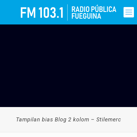
Tampilan bias Blog 2 kolom – Stilemerc