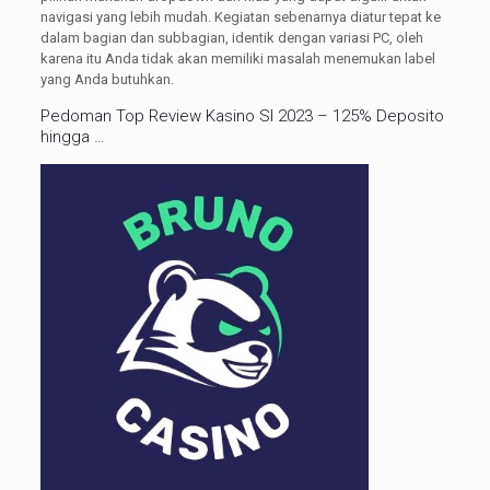
navigasi yang lebih mudah. Kegiatan sebenarnya diatur tepat ke
dalam bagian dan subbagian, identik dengan variasi PC, oleh
karena itu Anda tidak akan memiliki masalah menemukan label
yang Anda butuhkan.
Pedoman Top Review Kasino SI 2023 – 125% Deposito
hingga …