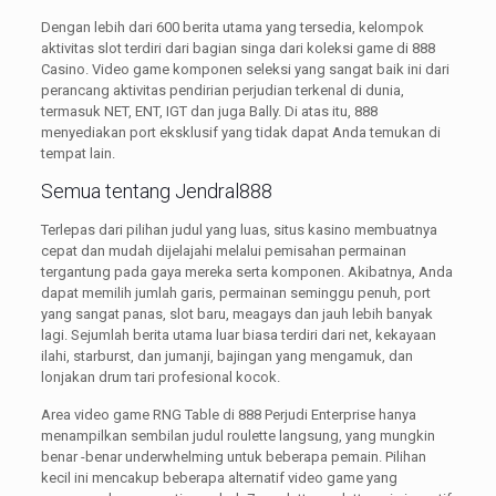
Dengan lebih dari 600 berita utama yang tersedia, kelompok
aktivitas slot terdiri dari bagian singa dari koleksi game di 888
Casino. Video game komponen seleksi yang sangat baik ini dari
perancang aktivitas pendirian perjudian terkenal di dunia,
termasuk NET, ENT, IGT dan juga Bally. Di atas itu, 888
menyediakan port eksklusif yang tidak dapat Anda temukan di
tempat lain.
Semua tentang Jendral888
Terlepas dari pilihan judul yang luas, situs kasino membuatnya
cepat dan mudah dijelajahi melalui pemisahan permainan
tergantung pada gaya mereka serta komponen. Akibatnya, Anda
dapat memilih jumlah garis, permainan seminggu penuh, port
yang sangat panas, slot baru, meagays dan jauh lebih banyak
lagi. Sejumlah berita utama luar biasa terdiri dari net, kekayaan
ilahi, starburst, dan jumanji, bajingan yang mengamuk, dan
lonjakan drum tari profesional kocok.
Area video game RNG Table di 888 Perjudi Enterprise hanya
menampilkan sembilan judul roulette langsung, yang mungkin
benar -benar underwhelming untuk beberapa pemain. Pilihan
kecil ini mencakup beberapa alternatif video game yang