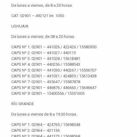
De lunes a viernes, de 8 a 20 horas.
CAT: 02901 – 492121 Int. 1050
USHUAIA
De lunes a viernes, de 08 a 20 horas.
CAPS Nº 1: 02901 – 441026 / 422426 / 15580950
CAPS Nº 2: 02901 – 441027 / 440115
CAPS Nº 3: 02901 – 441028 / 15618481
CAPS Nº 4: 02901 – 440256 / 15588543
CAPS Nº 5: 02901 – 441030 / 440267 / 15506707
CAPS Nº 6: 02901 – 441031 / 424839 / 15613438
CAPS Nº 7: 02901 – 435647 / 15587878
CAPS Nº 8: 02901 – 446876 / 446663 / 15646647
CAPS Nº 9: 02901 – 15400556 / 15551605
RÍO GRANDE
De lunes a viernes de 8 a 19:30 horas.
CAPS Nº 1: 02964 – 424765 / 15698548
CAPS Nº 2: 02964 – 421136
CAPS Nº 3: 02964 – 441373 / 15698568