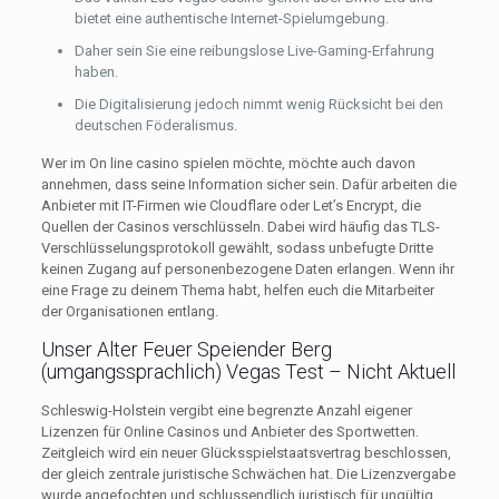
bietet eine authentische Internet-Spielumgebung.
Daher sein Sie eine reibungslose Live-Gaming-Erfahrung
haben.
Die Digitalisierung jedoch nimmt wenig Rücksicht bei den
deutschen Föderalismus.
Wer im On line casino spielen möchte, möchte auch davon
annehmen, dass seine Information sicher sein. Dafür arbeiten die
Anbieter mit IT-Firmen wie Cloudflare oder Let’s Encrypt, die
Quellen der Casinos verschlüsseln. Dabei wird häufig das TLS-
Verschlüsselungsprotokoll gewählt, sodass unbefugte Dritte
keinen Zugang auf personenbezogene Daten erlangen. Wenn ihr
eine Frage zu deinem Thema habt, helfen euch die Mitarbeiter
der Organisationen entlang.
Unser Alter Feuer Speiender Berg
(umgangssprachlich) Vegas Test – Nicht Aktuell
Schleswig-Holstein vergibt eine begrenzte Anzahl eigener
Lizenzen für Online Casinos und Anbieter des Sportwetten.
Zeitgleich wird ein neuer Glücksspielstaatsvertrag beschlossen,
der gleich zentrale juristische Schwächen hat. Die Lizenzvergabe
wurde angefochten und schlussendlich juristisch für ungültig