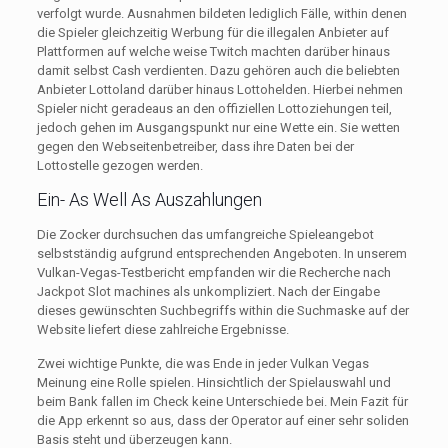
verfolgt wurde. Ausnahmen bildeten lediglich Fälle, within denen
die Spieler gleichzeitig Werbung für die illegalen Anbieter auf
Plattformen auf welche weise Twitch machten darüber hinaus
damit selbst Cash verdienten. Dazu gehören auch die beliebten
Anbieter Lottoland darüber hinaus Lottohelden. Hierbei nehmen
Spieler nicht geradeaus an den offiziellen Lottoziehungen teil,
jedoch gehen im Ausgangspunkt nur eine Wette ein. Sie wetten
gegen den Webseitenbetreiber, dass ihre Daten bei der
Lottostelle gezogen werden.
Ein- As Well As Auszahlungen
Die Zocker durchsuchen das umfangreiche Spieleangebot
selbstständig aufgrund entsprechenden Angeboten. In unserem
Vulkan-Vegas-Testbericht empfanden wir die Recherche nach
Jackpot Slot machines als unkompliziert. Nach der Eingabe
dieses gewünschten Suchbegriffs within die Suchmaske auf der
Website liefert diese zahlreiche Ergebnisse.
Zwei wichtige Punkte, die was Ende in jeder Vulkan Vegas
Meinung eine Rolle spielen. Hinsichtlich der Spielauswahl und
beim Bank fallen im Check keine Unterschiede bei. Mein Fazit für
die App erkennt so aus, dass der Operator auf einer sehr soliden
Basis steht und überzeugen kann.