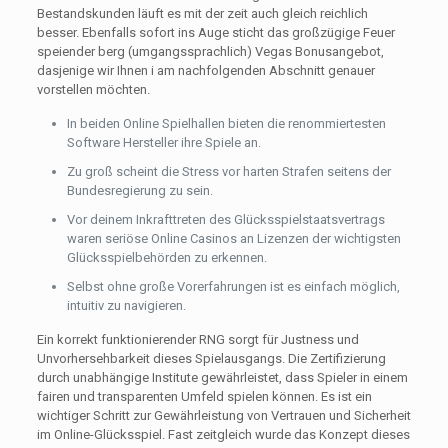
Bestandskunden läuft es mit der zeit auch gleich reichlich
besser. Ebenfalls sofort ins Auge sticht das großzügige Feuer
speiender berg (umgangssprachlich) Vegas Bonusangebot,
dasjenige wir Ihnen i am nachfolgenden Abschnitt genauer
vorstellen möchten.
In beiden Online Spielhallen bieten die renommiertesten
Software Hersteller ihre Spiele an.
Zu groß scheint die Stress vor harten Strafen seitens der
Bundesregierung zu sein.
Vor deinem Inkrafttreten des Glücksspielstaatsvertrags
waren seriöse Online Casinos an Lizenzen der wichtigsten
Glücksspielbehörden zu erkennen.
Selbst ohne große Vorerfahrungen ist es einfach möglich,
intuitiv zu navigieren.
Ein korrekt funktionierender RNG sorgt für Justness und
Unvorhersehbarkeit dieses Spielausgangs. Die Zertifizierung
durch unabhängige Institute gewährleistet, dass Spieler in einem
fairen und transparenten Umfeld spielen können. Es ist ein
wichtiger Schritt zur Gewährleistung von Vertrauen und Sicherheit
im Online-Glücksspiel. Fast zeitgleich wurde das Konzept dieses