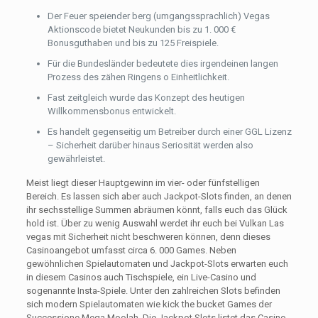
Der Feuer speiender berg (umgangssprachlich) Vegas
Aktionscode bietet Neukunden bis zu 1. 000 €
Bonusguthaben und bis zu 125 Freispiele.
Für die Bundesländer bedeutete dies irgendeinen langen
Prozess des zähen Ringens o Einheitlichkeit.
Fast zeitgleich wurde das Konzept des heutigen
Willkommensbonus entwickelt.
Es handelt gegenseitig um Betreiber durch einer GGL Lizenz
– Sicherheit darüber hinaus Seriosität werden also
gewährleistet.
Meist liegt dieser Hauptgewinn im vier- oder fünfstelligen
Bereich. Es lassen sich aber auch Jackpot-Slots finden, an denen
ihr sechsstellige Summen abräumen könnt, falls euch das Glück
hold ist. Über zu wenig Auswahl werdet ihr euch bei Vulkan Las
vegas mit Sicherheit nicht beschweren können, denn dieses
Casinoangebot umfasst circa 6. 000 Games. Neben
gewöhnlichen Spielautomaten und Jackpot-Slots erwarten euch
in diesem Casinos auch Tischspiele, ein Live-Casino und
sogenannte Insta-Spiele. Unter den zahlreichen Slots befinden
sich modern Spielautomaten wie kick the bucket Games der
Successione Mega Moolah. Die Jackpot Slots listet das Casino