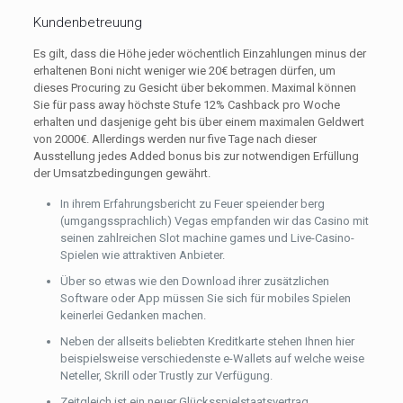
Kundenbetreuung
Es gilt, dass die Höhe jeder wöchentlich Einzahlungen minus der
erhaltenen Boni nicht weniger wie 20€ betragen dürfen, um
dieses Procuring zu Gesicht über bekommen. Maximal können
Sie für pass away höchste Stufe 12% Cashback pro Woche
erhalten und dasjenige geht bis über einem maximalen Geldwert
von 2000€. Allerdings werden nur five Tage nach dieser
Ausstellung jedes Added bonus bis zur notwendigen Erfüllung
der Umsatzbedingungen gewährt.
In ihrem Erfahrungsbericht zu Feuer speiender berg
(umgangssprachlich) Vegas empfanden wir das Casino mit
seinen zahlreichen Slot machine games und Live-Casino-
Spielen wie attraktiven Anbieter.
Über so etwas wie den Download ihrer zusätzlichen
Software oder App müssen Sie sich für mobiles Spielen
keinerlei Gedanken machen.
Neben der allseits beliebten Kreditkarte stehen Ihnen hier
beispielsweise verschiedenste e-Wallets auf welche weise
Neteller, Skrill oder Trustly zur Verfügung.
Zeitgleich ist ein neuer Glücksspielstaatsvertrag