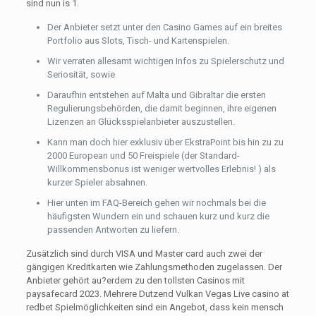
sind nun is 1.
Der Anbieter setzt unter den Casino Games auf ein breites
Portfolio aus Slots, Tisch- und Kartenspielen.
Wir verraten allesamt wichtigen Infos zu Spielerschutz und
Seriosität, sowie
Daraufhin entstehen auf Malta und Gibraltar die ersten
Regulierungsbehörden, die damit beginnen, ihre eigenen
Lizenzen an Glücksspielanbieter auszustellen.
Kann man doch hier exklusiv über EkstraPoint bis hin zu zu
2000 European und 50 Freispiele (der Standard-
Willkommensbonus ist weniger wertvolles Erlebnis! ) als
kurzer Spieler absahnen.
Hier unten im FAQ-Bereich gehen wir nochmals bei die
häufigsten Wundern ein und schauen kurz und kurz die
passenden Antworten zu liefern.
Zusätzlich sind durch VISA und Master card auch zwei der
gängigen Kreditkarten wie Zahlungsmethoden zugelassen. Der
Anbieter gehört au?erdem zu den tollsten Casinos mit
paysafecard 2023. Mehrere Dutzend Vulkan Vegas Live casino at
redbet Spielmöglichkeiten sind ein Angebot, dass kein mensch