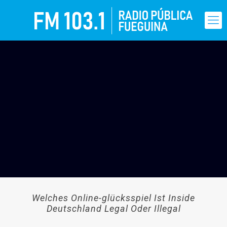
Welches Online-glücksspiel Ist Inside
Deutschland Legal Oder Illegal