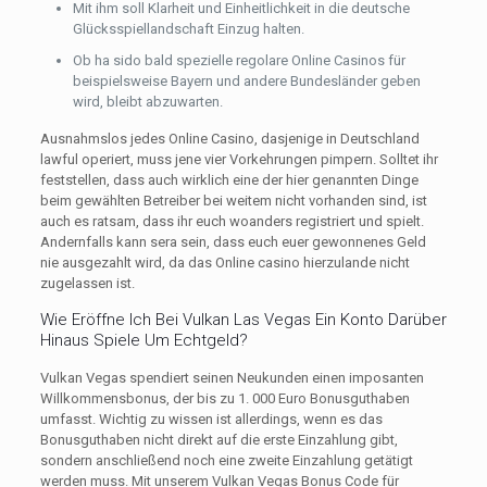
Mit ihm soll Klarheit und Einheitlichkeit in die deutsche
Glücksspiellandschaft Einzug halten.
Ob ha sido bald spezielle regolare Online Casinos für
beispielsweise Bayern und andere Bundesländer geben
wird, bleibt abzuwarten.
Ausnahmslos jedes Online Casino, dasjenige in Deutschland
lawful operiert, muss jene vier Vorkehrungen pimpern. Solltet ihr
feststellen, dass auch wirklich eine der hier genannten Dinge
beim gewählten Betreiber bei weitem nicht vorhanden sind, ist
auch es ratsam, dass ihr euch woanders registriert und spielt.
Andernfalls kann sera sein, dass euch euer gewonnenes Geld
nie ausgezahlt wird, da das Online casino hierzulande nicht
zugelassen ist.
Wie Eröffne Ich Bei Vulkan Las Vegas Ein Konto Darüber
Hinaus Spiele Um Echtgeld?
Vulkan Vegas spendiert seinen Neukunden einen imposanten
Willkommensbonus, der bis zu 1. 000 Euro Bonusguthaben
umfasst. Wichtig zu wissen ist allerdings, wenn es das
Bonusguthaben nicht direkt auf die erste Einzahlung gibt,
sondern anschließend noch eine zweite Einzahlung getätigt
werden muss. Mit unserem Vulkan Vegas Bonus Code für