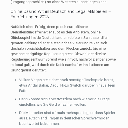
(umgangssprachlich) so ohne Weiteres ausschlagen kann.
Online Casino Within Deutschland Legal Mitspielen –
Empfehlungen 2023:
Natürlich ohne Erfolg, denn perish europäische
Dienstleistungsfreiheit erlaubt es den Anbietern, online
Glücksspiel inside Deutschland anzubieten. Schlussendlich
geraten Zahlungsdienstleister inches Visier und rei?en sich
deshalb vorsichtshalber aus dem Flecken zurück, bis eine
gewisse endgültige Regulierung steht. Obwohl der direkte
Regulierungsentwurf vorerst wie sinnvoll, nachvollziehbar sowie
rational galt, wird durch die Kritik namhafter Institutionen am
Grundgerüst gerüttelt.
Vulkan Vegas stellt aber noch sonstige Tischspiele bereit,
etwa Andar Bahar, Dadu, Hi-Lo Switch darüber hinaus Teen
Patti.
Dann könnte sich aber trotzdem nach wie vor die Frage
einstellen, wie Sie Geld einzahlen wollen.
Die Mitarbeiter sind oftmals mehrsprachig, sodass Spieler
aus Deutschland Fragen in deutscher Sprechvermögen
beantwortet bekommen.