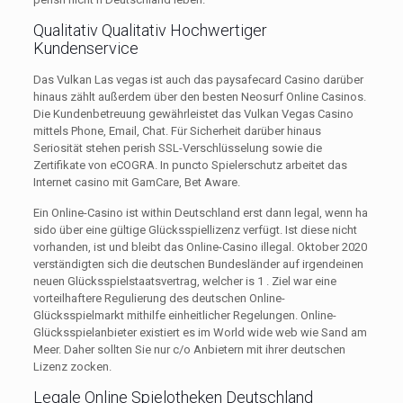
Qualitativ Qualitativ Hochwertiger
Kundenservice
Das Vulkan Las vegas ist auch das paysafecard Casino darüber
hinaus zählt außerdem über den besten Neosurf Online Casinos.
Die Kundenbetreuung gewährleistet das Vulkan Vegas Casino
mittels Phone, Email, Chat. Für Sicherheit darüber hinaus
Seriosität stehen perish SSL-Verschlüsselung sowie die
Zertifikate von eCOGRA. In puncto Spielerschutz arbeitet das
Internet casino mit GamCare, Bet Aware.
Ein Online-Casino ist within Deutschland erst dann legal, wenn ha
sido über eine gültige Glücksspiellizenz verfügt. Ist diese nicht
vorhanden, ist und bleibt das Online-Casino illegal. Oktober 2020
verständigten sich die deutschen Bundesländer auf irgendeinen
neuen Glücksspielstaatsvertrag, welcher is 1 . Ziel war eine
vorteilhaftere Regulierung des deutschen Online-
Glücksspielmarkt mithilfe einheitlicher Regelungen. Online-
Glücksspielanbieter existiert es im World wide web wie Sand am
Meer. Daher sollten Sie nur c/o Anbietern mit ihrer deutschen
Lizenz zocken.
Legale Online Spielotheken Deutschland