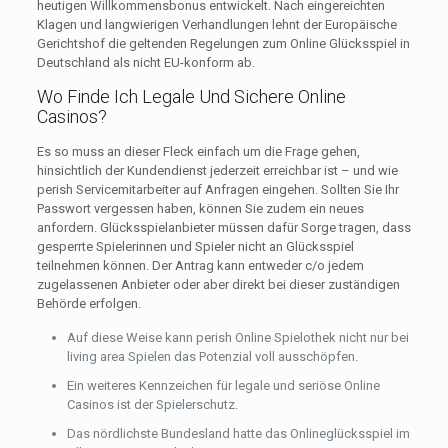
heutigen Willkommensbonus entwickelt. Nach eingereichten
Klagen und langwierigen Verhandlungen lehnt der Europäische
Gerichtshof die geltenden Regelungen zum Online Glücksspiel in
Deutschland als nicht EU-konform ab.
Wo Finde Ich Legale Und Sichere Online
Casinos?
Es so muss an dieser Fleck einfach um die Frage gehen,
hinsichtlich der Kundendienst jederzeit erreichbar ist – und wie
perish Servicemitarbeiter auf Anfragen eingehen. Sollten Sie Ihr
Passwort vergessen haben, können Sie zudem ein neues
anfordern. Glücksspielanbieter müssen dafür Sorge tragen, dass
gesperrte Spielerinnen und Spieler nicht an Glücksspiel
teilnehmen können. Der Antrag kann entweder c/o jedem
zugelassenen Anbieter oder aber direkt bei dieser zuständigen
Behörde erfolgen.
Auf diese Weise kann perish Online Spielothek nicht nur bei
living area Spielen das Potenzial voll ausschöpfen.
Ein weiteres Kennzeichen für legale und seriöse Online
Casinos ist der Spielerschutz.
Das nördlichste Bundesland hatte das Onlineglücksspiel im