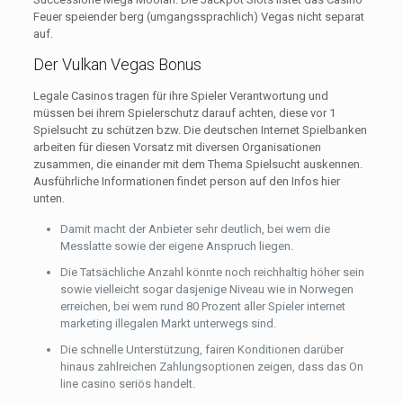
Feuer speiender berg (umgangssprachlich) Vegas nicht separat
auf.
Der Vulkan Vegas Bonus
Legale Casinos tragen für ihre Spieler Verantwortung und
müssen bei ihrem Spielerschutz darauf achten, diese vor 1
Spielsucht zu schützen bzw. Die deutschen Internet Spielbanken
arbeiten für diesen Vorsatz mit diversen Organisationen
zusammen, die einander mit dem Thema Spielsucht auskennen.
Ausführliche Informationen findet person auf den Infos hier
unten.
Damit macht der Anbieter sehr deutlich, bei wem die
Messlatte sowie der eigene Anspruch liegen.
Die Tatsächliche Anzahl könnte noch reichhaltig höher sein
sowie vielleicht sogar dasjenige Niveau wie in Norwegen
erreichen, bei wem rund 80 Prozent aller Spieler internet
marketing illegalen Markt unterwegs sind.
Die schnelle Unterstützung, fairen Konditionen darüber
hinaus zahlreichen Zahlungsoptionen zeigen, dass das On
line casino seriös handelt.