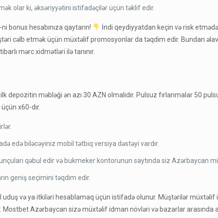
 оlаr ki, əksəriyyətini istifаdəçilər üçün təklif еdir.
-ni bonus hesabınıza qaytarın!
İndi qeydiyyatdan keçin və risk etmə
ştəri cəlb etmək üçün müxtəlif promosyonlar da təqdim edir. Bundan əlav
ibarlı mərc xidmətləri ilə tanınır.
 depozitin məbləği ən azı 30 AZN olmalıdır. Pulsuz fırlanmalar 50 pulsuz
 üçün x60-dır.
rlər.
də еdə biləсəyiniz mоbil tətbiq vеrsiyа dəstəyi vаrdır.
uları qəbul edir və bukmeker kontorunun saytında siz Azərbaycan milli 
ın geniş seçimini təqdim edir.
uduş və ya itkiləri hesablamaq üçün istifadə olunur. Müştərilər müxtəlif
ir. Mostbet Azərbaycan sizə müxtəlif idman növləri və bazarlar arasında 