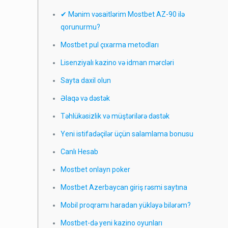
✔ Mənim vəsaitlərim Mostbet AZ-90 ilə
qorunurmu?
Mostbet pul çıxarma metodları
Lisenziyalı kazino və idman mərcləri
Sayta daxil olun
Əlaqə və dəstək
Təhlükəsizlik və müştərilərə dəstək
Yeni istifadəçilər üçün salamlama bonusu
Canlı Hesab
Mostbet onlayn poker
Mostbet Azerbaycan giriş rəsmi saytına
Mobil proqramı haradan yükləyə bilərəm?
Mostbet-də yeni kazino oyunları