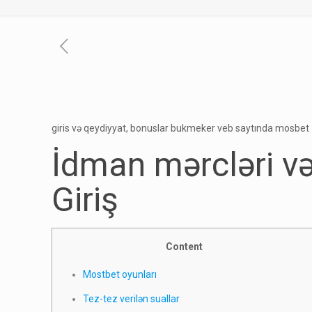
giris və qeydiyyat, bonuslar bukmeker veb saytında mosbet
İdman mərcləri v
Giriş
Content
Mostbet oyunları
Tez-tez verilən suallar