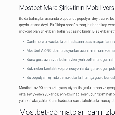
Mostbet Mərc Şirkətinin Mobil Vers
Bu da bahisçilər arasında o qədər də populyar deyil, çünki
qayda istisna deyil. Bir “ikiqat şans” almaq, bir handikap 
mövcud olan ən etibarlı bahis və casino biridir. Bizə etibar et
Canlı mərclər vasitəsilə bir hadisənin əsas məqamlarını 
Mostbet AZ-90-də mərc oyunları üçün minimum və maksi
Buna görə az sayda bukmeyker yerli betterlər üçün rahat
Bukmeker kontaktı və promosyonlarda iştirak üçün pulsuz
Bu populyar rejimdə demək olar ki, həmişə güclü bonus
Mostbet-az 90.com xətti yaxşı siyahı ilə çoxlu idman və çempi
orta səviyyədən yuxarıdır, ən yaxşı hadisələr üçün təxminən 5
yalnız fraksiyalılar. Canlı hadisələr cari statistika ilə mü
Mostbet-də matçları canlı iz