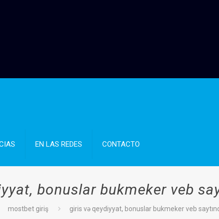
CIAS
EN LAS REDES
CONTACTO
diyyat, bonuslar bukmeker veb s
mostbet giriş
giris və qeydiyyat, bonuslar bukmeker veb saytı