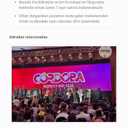
Burada 6’sı Bükreş’te ve biri Romanya’nın Târgoviște
kentinde olmak üzere 7 oyun salonu bulunmaktadır.
Efbet, Bulgaristan pazarının önde gelen markalarından
biridir ve ülkedeki oyun salonları 40’ın üzerindedir.
Entradas relacionadas