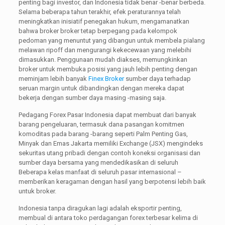
penting bagi investor, dan Indonesia tidak benar -benar berbeda.
Selama beberapa tahun terakhir, efek peraturannya telah
meningkatkan inisiatif penegakan hukum, mengamanatkan
bahwa broker broker tetap berpegang pada kelompok
pedoman yang menuntut yang dibangun untuk membela pialang
melawan ripoff dan mengurangi kekecewaan yang melebihi
dimasukkan. Penggunaan mudah diakses, memungkinkan
broker untuk membuka posisi yang jauh lebih penting dengan
meminjam lebih banyak
Finex Broker
sumber daya terhadap
seruan margin untuk dibandingkan dengan mereka dapat
bekerja dengan sumber daya masing -masing saja.
Pedagang Forex Pasar Indonesia dapat membuat dari banyak
barang pengeluaran, termasuk dana pasangan komitmen
komoditas pada barang -barang seperti Palm Penting Gas,
Minyak dan Emas Jakarta memiliki Exchange (JSX) mengindeks
sekuritas utang pribadi dengan contoh koneksi organisasi dan
sumber daya bersama yang mendedikasikan di seluruh
Beberapa kelas manfaat di seluruh pasar internasional –
memberikan keragaman dengan hasil yang berpotensi lebih baik
untuk broker.
Indonesia tanpa diragukan lagi adalah eksportir penting,
membual di antara toko perdagangan forex terbesar kelima di