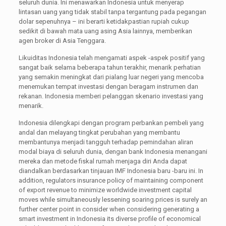
seluruh dunia. Ini menawarkan Indonesia untuk menyerap
lintasan uang yang tidak stabil tanpa tergantung pada pegangan
dolar sepenuhnya – ini berarti ketidakpastian rupiah cukup
sedikit di bawah mata uang asing Asia lainnya, memberikan
agen broker di Asia Tenggara.
Likuiditas Indonesia telah mengamati aspek -aspek positif yang
sangat baik selama beberapa tahun terakhir, menarik perhatian
yang semakin meningkat dari pialang luar negeri yang mencoba
menemukan tempat investasi dengan beragam instrumen dan
rekanan. Indonesia memberi pelanggan skenario investasi yang
menarik.
Indonesia dilengkapi dengan program perbankan pembeli yang
andal dan melayang tingkat perubahan yang membantu
membantunya menjadi tangguh terhadap pemindahan aliran
modal biaya di seluruh dunia, dengan bank Indonesia menangani
mereka dan metode fiskal rumah menjaga diri Anda dapat
diandalkan berdasarkan tinjauan IMF Indonesia baru -baru ini. In
addition, regulators insurance policy of maintaining component
of export revenue to minimize worldwide investment capital
moves while simultaneously lessening soaring prices is surely an
further center point in consider when considering generating a
smart investment in Indonesia its diverse profile of economical