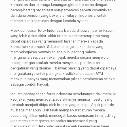
komunitas dan lembaga keuangan global bersama dengan
barang-barang organisasi non-perbankan seperti kepemilikan
dan dana pensiun yang bekerja di wilayah Indonesia, untuk
memastikan kepatuhan dengan kendala syariah.
Meskipun pasar forex Indonesia berada di bawah pemeriksaan
yang lebih dekat akhir -akhir ini, terus ada beberapa zat yang
dapat dipercaya yang memasok layanan mereka kepada
konsumen kelompok. Sebelum mengeluarkan dana yang
mempekerjakan perwakilan apa pun, penting bahwa
menganalisis reputasi rekam jejak mereka secara menyeluruh
seiring dengan apakah mereka menyetujui pendekatan
pengaturan yang disukai – banyak pialang yang dapat dipercaya
mengatakan ya untuk peringkat kredit/kartu ucapan ATM
meskipun banyak yang menawarkan pilihan pembayaran seleksi
sebagai contoh Paypal.
Industri perdagangan forex Indonesia sebelumnya tidak memiliki
kebijakan yang memadai, pada akhirnya memicu investor yang
berubah menjadi ditipu oleh broker yang menipu. Sejak periode
itu, bagaimanapun, OJK telah memperketat aturan mereka
secara signifikan untuk mencegah kasus semacam ini terjadi lagi
juga mereka menghentikan broker internasional yang
menawarkan model kontroversial seperti kemungkinan biner.