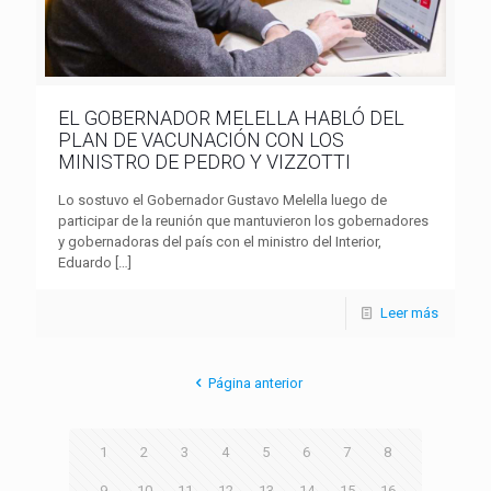
EL GOBERNADOR MELELLA HABLÓ DEL
PLAN DE VACUNACIÓN CON LOS
MINISTRO DE PEDRO Y VIZZOTTI
Lo sostuvo el Gobernador Gustavo Melella luego de
participar de la reunión que mantuvieron los gobernadores
y gobernadoras del país con el ministro del Interior,
Eduardo
[…]
Leer más
Página anterior
1
2
3
4
5
6
7
8
9
10
11
12
13
14
15
16