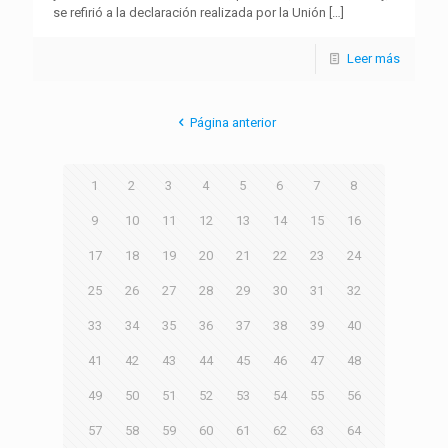
se refirió a la declaración realizada por la Unión
[…]
Leer más
Página anterior
1
2
3
4
5
6
7
8
9
10
11
12
13
14
15
16
17
18
19
20
21
22
23
24
25
26
27
28
29
30
31
32
33
34
35
36
37
38
39
40
41
42
43
44
45
46
47
48
49
50
51
52
53
54
55
56
57
58
59
60
61
62
63
64