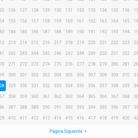
25
126
127
128
129
130
131
132
133
134
135
136
1
54
155
156
157
158
159
160
161
162
163
164
165
1
83
184
185
186
187
188
189
190
191
192
193
194
1
12
213
214
215
216
217
218
219
220
221
222
223
2
41
242
243
244
245
246
247
248
249
250
251
252
2
70
271
272
273
274
275
276
277
278
279
280
281
2
99
300
301
302
303
304
305
306
307
308
309
310
3
28
329
330
331
332
333
334
335
336
337
338
339
3
57
358
359
360
361
362
363
364
365
366
367
368
3
86
387
388
389
390
391
392
393
394
395
396
397
3
09
410
411
412
413
414
415
416
417
418
419
420
4
Página Siguiente