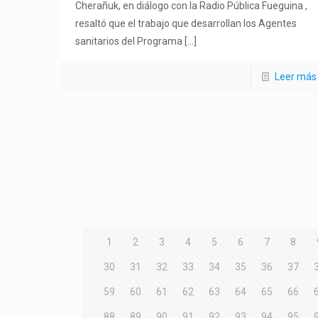
Cherañuk, en diálogo con la Radio Pública Fueguina ,
resaltó que el trabajo que desarrollan los Agentes
sanitarios del Programa
[…]
Leer más
1
2
3
4
5
6
7
8
30
31
32
33
34
35
36
37
59
60
61
62
63
64
65
66
88
89
90
91
92
93
94
95