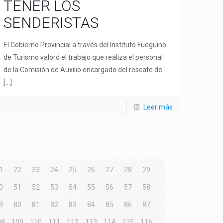
TENER LOS
SENDERISTAS
El Gobierno Provincial a través del Instituto Fueguino
de Turismo valoró el trabajo que realiza el personal
de la Comisión de Auxilio encargado del rescate de
[…]
Leer más
1
22
23
24
25
26
27
28
29
0
51
52
53
54
55
56
57
58
9
80
81
82
83
84
85
86
87
08
109
110
111
112
113
114
115
116