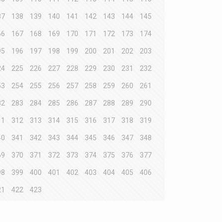
37
138
139
140
141
142
143
144
145
66
167
168
169
170
171
172
173
174
95
196
197
198
199
200
201
202
203
24
225
226
227
228
229
230
231
232
53
254
255
256
257
258
259
260
261
82
283
284
285
286
287
288
289
290
11
312
313
314
315
316
317
318
319
40
341
342
343
344
345
346
347
348
69
370
371
372
373
374
375
376
377
98
399
400
401
402
403
404
405
406
21
422
423