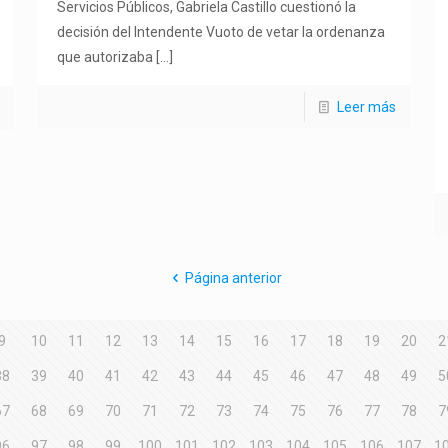
Servicios Públicos, Gabriela Castillo cuestionó la
decisión del Intendente Vuoto de vetar la ordenanza
que autorizaba
[…]
Leer más
Página anterior
9
10
11
12
13
14
15
16
17
18
19
20
2
38
39
40
41
42
43
44
45
46
47
48
49
5
67
68
69
70
71
72
73
74
75
76
77
78
7
96
97
98
99
100
101
102
103
104
105
106
107
1