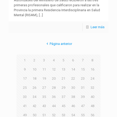
Autoridades del Ministerio de Salud recibieron a las tres
primeras profesionales que calificaron para realizar en la
Provincia la primera Residencia Interdisciplinaria en Salud
Mental (RISAM),
[…]
Leer más
Página anterior
1
2
3
4
5
6
7
8
9
10
11
12
13
14
15
16
17
18
19
20
21
22
23
24
25
26
27
28
29
30
31
32
33
34
35
36
37
38
39
40
41
42
43
44
45
46
47
48
49
50
51
52
53
54
55
56