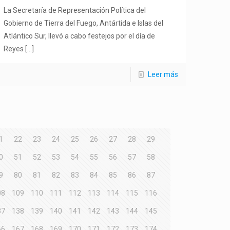
La Secretaría de Representación Política del
Gobierno de Tierra del Fuego, Antártida e Islas del
Atlántico Sur, llevó a cabo festejos por el día de
Reyes
[…]
Leer más
1
22
23
24
25
26
27
28
29
0
51
52
53
54
55
56
57
58
9
80
81
82
83
84
85
86
87
08
109
110
111
112
113
114
115
116
37
138
139
140
141
142
143
144
145
66
167
168
169
170
171
172
173
174