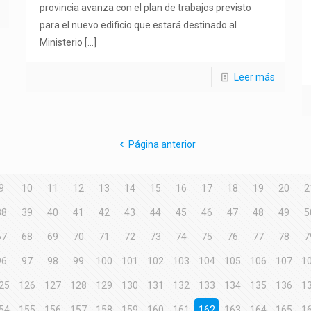
provincia avanza con el plan de trabajos previsto
para el nuevo edificio que estará destinado al
Ministerio
[…]
Leer más
Página anterior
9
10
11
12
13
14
15
16
17
18
19
20
2
38
39
40
41
42
43
44
45
46
47
48
49
5
67
68
69
70
71
72
73
74
75
76
77
78
7
96
97
98
99
100
101
102
103
104
105
106
107
1
25
126
127
128
129
130
131
132
133
134
135
136
1
54
155
156
157
158
159
160
161
162
163
164
165
1