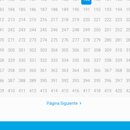
83
184
185
186
187
188
189
190
191
192
193
194
1
12
213
214
215
216
217
218
219
220
221
222
223
2
41
242
243
244
245
246
247
248
249
250
251
252
2
70
271
272
273
274
275
276
277
278
279
280
281
2
99
300
301
302
303
304
305
306
307
308
309
310
3
28
329
330
331
332
333
334
335
336
337
338
339
3
57
358
359
360
361
362
363
364
365
366
367
368
3
86
387
388
389
390
391
392
393
394
395
396
397
3
09
410
411
412
413
414
415
416
417
418
419
420
4
Página Siguiente