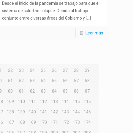
Desde el inicio de la pandemia se trabajó para que el
sistema de salud no colapse. Debido al trabajo
conjunto entre diversas áreas del Gobierno y
[…]
Leer más
1
22
23
24
25
26
27
28
29
0
51
52
53
54
55
56
57
58
9
80
81
82
83
84
85
86
87
08
109
110
111
112
113
114
115
116
37
138
139
140
141
142
143
144
145
66
167
168
169
170
171
172
173
174
95
196
197
198
199
200
201
202
203