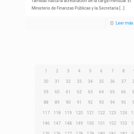
familias hasta la acreditación de la carga mensual. El
Ministerio de Finanzas Públicas y la Secretaría
[…]
Leer más
1
2
3
4
5
6
7
8
30
31
32
33
34
35
36
37
59
60
61
62
63
64
65
66
88
89
90
91
92
93
94
95
117
118
119
120
121
122
123
124
1
146
147
148
149
150
151
152
153
1
175
176
177
178
179
180
181
182
1