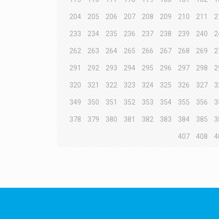
204
205
206
207
208
209
210
211
2
233
234
235
236
237
238
239
240
2
262
263
264
265
266
267
268
269
2
291
292
293
294
295
296
297
298
2
320
321
322
323
324
325
326
327
3
349
350
351
352
353
354
355
356
3
378
379
380
381
382
383
384
385
3
407
408
4