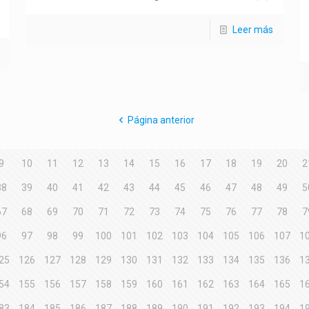
Leer más
Página anterior
9
10
11
12
13
14
15
16
17
18
19
20
2
38
39
40
41
42
43
44
45
46
47
48
49
5
67
68
69
70
71
72
73
74
75
76
77
78
7
96
97
98
99
100
101
102
103
104
105
106
107
1
25
126
127
128
129
130
131
132
133
134
135
136
1
54
155
156
157
158
159
160
161
162
163
164
165
1
83
184
185
186
187
188
189
190
191
192
193
194
1