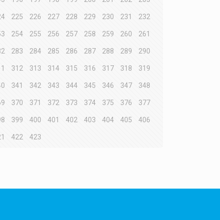
24
225
226
227
228
229
230
231
232
53
254
255
256
257
258
259
260
261
82
283
284
285
286
287
288
289
290
11
312
313
314
315
316
317
318
319
40
341
342
343
344
345
346
347
348
69
370
371
372
373
374
375
376
377
98
399
400
401
402
403
404
405
406
21
422
423