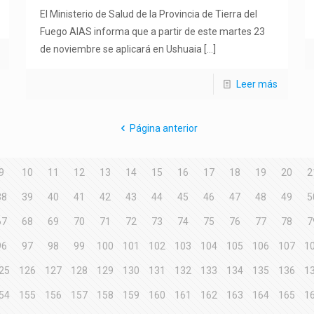
El Ministerio de Salud de la Provincia de Tierra del
Fuego AIAS informa que a partir de este martes 23
de noviembre se aplicará en Ushuaia
[…]
Leer más
Página anterior
9
10
11
12
13
14
15
16
17
18
19
20
2
38
39
40
41
42
43
44
45
46
47
48
49
5
67
68
69
70
71
72
73
74
75
76
77
78
7
96
97
98
99
100
101
102
103
104
105
106
107
1
25
126
127
128
129
130
131
132
133
134
135
136
1
54
155
156
157
158
159
160
161
162
163
164
165
1