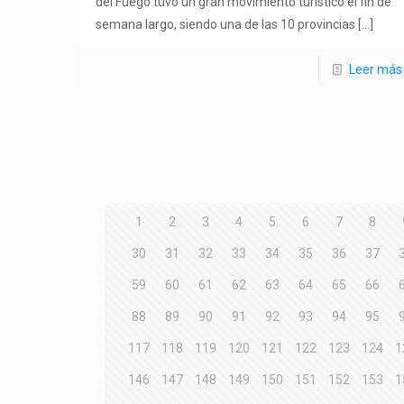
del Fuego tuvo un gran movimiento turístico el fin de
semana largo, siendo una de las 10 provincias
[…]
Leer más
1
2
3
4
5
6
7
8
30
31
32
33
34
35
36
37
59
60
61
62
63
64
65
66
88
89
90
91
92
93
94
95
117
118
119
120
121
122
123
124
1
146
147
148
149
150
151
152
153
1