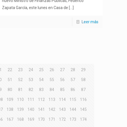
nuevo Ministro de Finanzas Públicas, Federico
Zapata García, este lunes en Casa de
[…]
Leer más
1
22
23
24
25
26
27
28
29
0
51
52
53
54
55
56
57
58
9
80
81
82
83
84
85
86
87
08
109
110
111
112
113
114
115
116
37
138
139
140
141
142
143
144
145
66
167
168
169
170
171
172
173
174