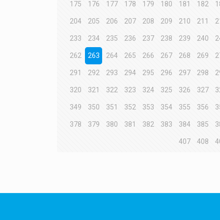
175
176
177
178
179
180
181
182
1
204
205
206
207
208
209
210
211
2
233
234
235
236
237
238
239
240
2
262
263
264
265
266
267
268
269
2
291
292
293
294
295
296
297
298
2
320
321
322
323
324
325
326
327
3
349
350
351
352
353
354
355
356
3
378
379
380
381
382
383
384
385
3
407
408
4