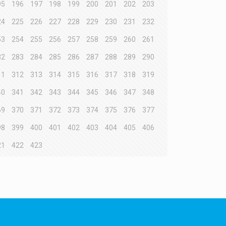
95
196
197
198
199
200
201
202
203
24
225
226
227
228
229
230
231
232
53
254
255
256
257
258
259
260
261
82
283
284
285
286
287
288
289
290
11
312
313
314
315
316
317
318
319
40
341
342
343
344
345
346
347
348
69
370
371
372
373
374
375
376
377
98
399
400
401
402
403
404
405
406
21
422
423