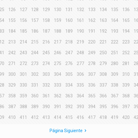
25
126
127
128
129
130
131
132
133
134
135
136
1
54
155
156
157
158
159
160
161
162
163
164
165
1
83
184
185
186
187
188
189
190
191
192
193
194
1
12
213
214
215
216
217
218
219
220
221
222
223
2
41
242
243
244
245
246
247
248
249
250
251
252
2
70
271
272
273
274
275
276
277
278
279
280
281
2
99
300
301
302
303
304
305
306
307
308
309
310
3
28
329
330
331
332
333
334
335
336
337
338
339
3
57
358
359
360
361
362
363
364
365
366
367
368
3
86
387
388
389
390
391
392
393
394
395
396
397
3
09
410
411
412
413
414
415
416
417
418
419
420
4
Página Siguiente