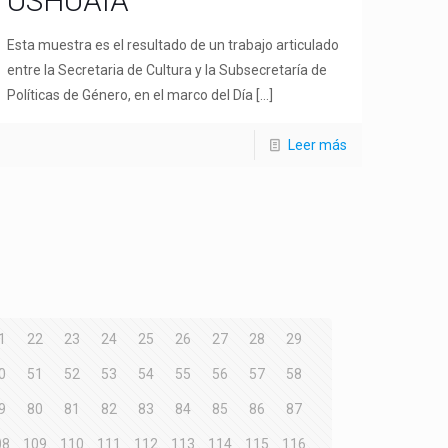
USHUAIA
Esta muestra es el resultado de un trabajo articulado
entre la Secretaria de Cultura y la Subsecretaría de
Políticas de Género, en el marco del Día
[…]
Leer más
1
22
23
24
25
26
27
28
29
0
51
52
53
54
55
56
57
58
9
80
81
82
83
84
85
86
87
08
109
110
111
112
113
114
115
116