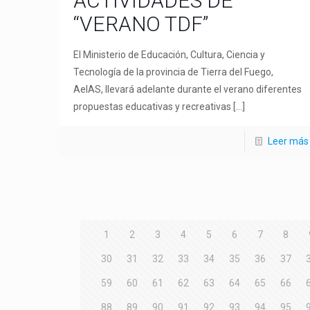
ACTIVIDADES DE
“VERANO TDF”
El Ministerio de Educación, Cultura, Ciencia y
Tecnología de la provincia de Tierra del Fuego,
AeIAS, llevará adelante durante el verano diferentes
propuestas educativas y recreativas
[…]
Leer más
1
2
3
4
5
6
7
8
30
31
32
33
34
35
36
37
59
60
61
62
63
64
65
66
88
89
90
91
92
93
94
95