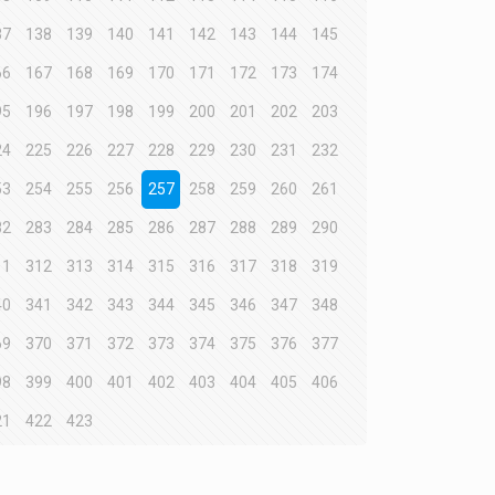
37
138
139
140
141
142
143
144
145
66
167
168
169
170
171
172
173
174
95
196
197
198
199
200
201
202
203
24
225
226
227
228
229
230
231
232
53
254
255
256
257
258
259
260
261
82
283
284
285
286
287
288
289
290
11
312
313
314
315
316
317
318
319
40
341
342
343
344
345
346
347
348
69
370
371
372
373
374
375
376
377
98
399
400
401
402
403
404
405
406
21
422
423