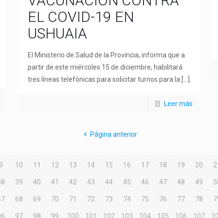
VACUNACION CONTRA
EL COVID-19 EN
USHUAIA
El Ministerio de Salud de la Provincia, informa que a
partir de este miércoles 15 de diciembre, habilitará
tres líneas telefónicas para solicitar turnos para la
[…]
Leer más
Página anterior
9
10
11
12
13
14
15
16
17
18
19
20
2
38
39
40
41
42
43
44
45
46
47
48
49
5
67
68
69
70
71
72
73
74
75
76
77
78
7
96
97
98
99
100
101
102
103
104
105
106
107
1