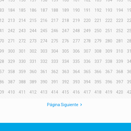
54
155
156
157
158
159
160
161
162
163
164
165
1
83
184
185
186
187
188
189
190
191
192
193
194
1
12
213
214
215
216
217
218
219
220
221
222
223
2
41
242
243
244
245
246
247
248
249
250
251
252
2
70
271
272
273
274
275
276
277
278
279
280
281
2
99
300
301
302
303
304
305
306
307
308
309
310
3
28
329
330
331
332
333
334
335
336
337
338
339
3
57
358
359
360
361
362
363
364
365
366
367
368
3
86
387
388
389
390
391
392
393
394
395
396
397
3
09
410
411
412
413
414
415
416
417
418
419
420
4
Página Siguiente