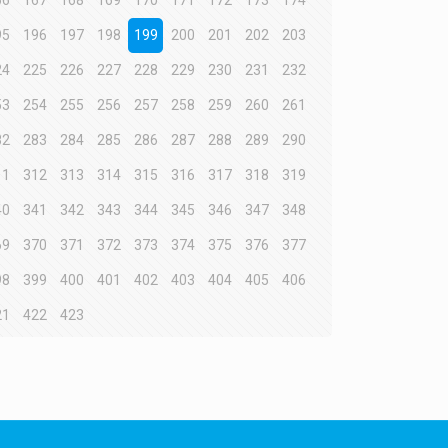
66
167
168
169
170
171
172
173
174
95
196
197
198
199
200
201
202
203
24
225
226
227
228
229
230
231
232
53
254
255
256
257
258
259
260
261
82
283
284
285
286
287
288
289
290
11
312
313
314
315
316
317
318
319
40
341
342
343
344
345
346
347
348
69
370
371
372
373
374
375
376
377
98
399
400
401
402
403
404
405
406
21
422
423