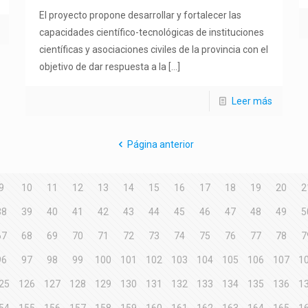
El proyecto propone desarrollar y fortalecer las
capacidades científico-tecnológicas de instituciones
científicas y asociaciones civiles de la provincia con el
objetivo de dar respuesta a la
[…]
Leer más
Página anterior
9
10
11
12
13
14
15
16
17
18
19
20
2
38
39
40
41
42
43
44
45
46
47
48
49
5
67
68
69
70
71
72
73
74
75
76
77
78
7
96
97
98
99
100
101
102
103
104
105
106
107
1
25
126
127
128
129
130
131
132
133
134
135
136
1