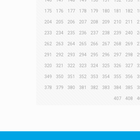
146
147
148
149
150
151
152
153
1
175
176
177
178
179
180
181
182
1
204
205
206
207
208
209
210
211
2
233
234
235
236
237
238
239
240
2
262
263
264
265
266
267
268
269
2
291
292
293
294
295
296
297
298
2
320
321
322
323
324
325
326
327
3
349
350
351
352
353
354
355
356
3
378
379
380
381
382
383
384
385
3
407
408
4